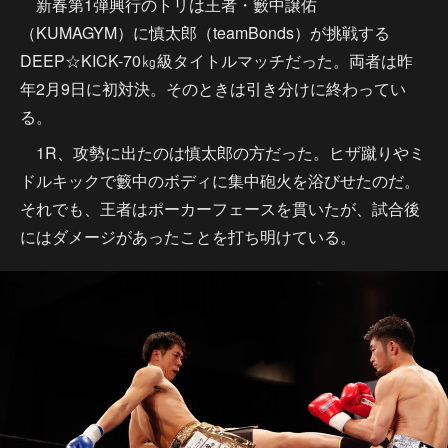
新春第1弾興行のトリは王者・籔中譲佑
（KUMAGYM）に慎太郎（teamBonds）が挑戦する
DEEP☆KICK-70㎏級タイトルマッチだった。両者は昨
年2月9日に初対決。そのときは引き分けに終わってい
る。
1R、攻勢に出たのは慎太郎の方だった。ヒザ蹴りやミ
ドルキックで籔中のボディに集中砲火を浴びせたのだ。
それでも、王者はポーカーフェースを貫いたが、試合後
にはダメージがあったことを打ち明けている。