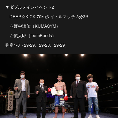
▼ダブルメインイベント2
DEEP☆KICK-70kgタイトルマッチ 3分3R
△籔中謙佑（KUMAGYM）
△慎太郎（teamBonds）
判定1-0（29-29、29-28、29-29）