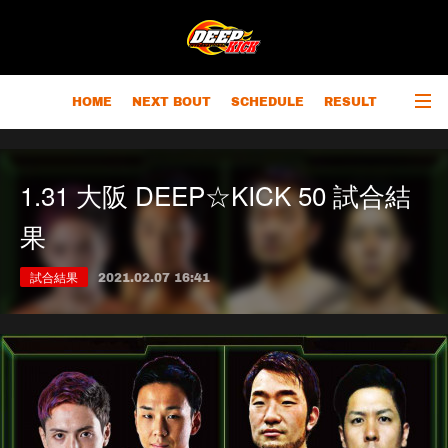
HOME
NEXT BOUT
SCHEDULE
RESULT
RANKING
CHAMPIONS
OUTLINE
1.31 大阪 DEEP☆KICK 50 試合結
果
試合結果
2021.02.07 16:41