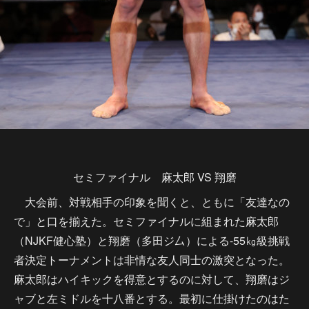
セミファイナル 麻太郎 VS 翔磨
大会前、対戦相手の印象を聞くと、ともに「友達なの
で」と口を揃えた。セミファイナルに組まれた麻太郎
（NJKF健心塾）と翔磨（多田ジ厶）による-55㎏級挑戦
者決定トーナメントは非情な友人同士の激突となった。
麻太郎はハイキックを得意とするのに対して、翔磨はジ
ャブと左ミドルを十八番とする。最初に仕掛けたのはた