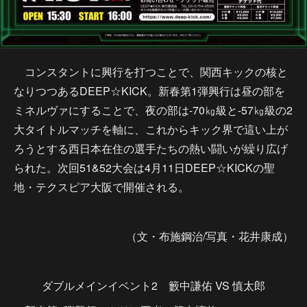
コンスタントに興行を打つことで、関西キックの核と
なりつつあるDEEP☆KICK。新春第1弾興行は昼の部を
ミネルヴァにすることで、夜の部は-70㎏級と-57㎏級の2
大タイトルマッチを軸に、これからキック界で這い上が
ろうとする西日本在住の選手たちの熱い闘いが繰り広げ
られた。次回51&52大会は4月11日DEEP☆KICKの聖
地・テクスピア大阪で開催される。
（文・布施鋼治/写真・花井康成）
ダブルメインイベント2 籔中謙佑 VS 慎太郎