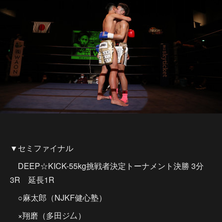
▼セミファイナル
DEEP☆KICK-55kg挑戦者決定トーナメント決勝 3分
3R 延長1R
○麻太郎（NJKF健心塾）
×翔磨（多田ジ厶）