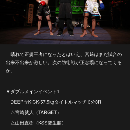
晴れて正規王者になったとはいえ、宮﨑はまだ試合の
出来不出来が激しい。次の防衛戦が正念場になってくる
か。
▼ダブルメインイベント1
DEEP☆KICK-57.5kgタイトルマッチ 3分3R
△宮崎就人（TARGET）
△山田直樹（KSS健生館）