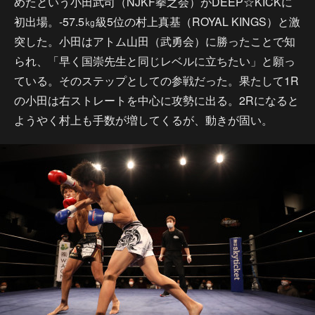
めたという小田武司（NJKF拳之会）がDEEP☆KICKに
初出場。-57.5㎏級5位の村上真基（ROYAL KINGS）と激
突した。小田はアトム山田（武勇会）に勝ったことで知
られ、「早く国崇先生と同じレベルに立ちたい」と願っ
ている。そのステップとしての参戦だった。果たして1R
の小田は右ストレートを中心に攻勢に出る。2Rになると
ようやく村上も手数が増してくるが、動きが固い。