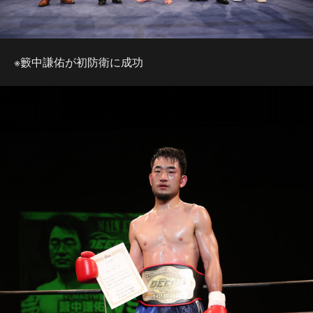
※籔中謙佑が初防衛に成功