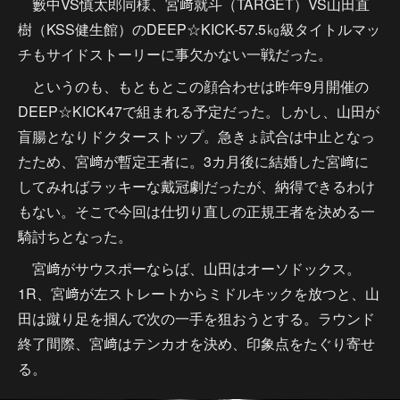
籔中VS慎太郎同様、宮﨑就斗（TARGET）VS山田直
樹（KSS健生館）のDEEP☆KICK-57.5㎏級タイトルマッ
チもサイドストーリーに事欠かない一戦だった。
というのも、もともとこの顔合わせは昨年9月開催の
DEEP☆KICK47で組まれる予定だった。しかし、山田が
盲腸となりドクターストップ。急きょ試合は中止となっ
たため、宮﨑が暫定王者に。3カ月後に結婚した宮﨑に
してみればラッキーな戴冠劇だったが、納得できるわけ
もない。そこで今回は仕切り直しの正規王者を決める一
騎討ちとなった。
宮﨑がサウスポーならば、山田はオーソドックス。
1R、宮﨑が左ストレートからミドルキックを放つと、山
田は蹴り足を掴んで次の一手を狙おうとする。ラウンド
終了間際、宮﨑はテンカオを決め、印象点をたぐり寄せ
る。