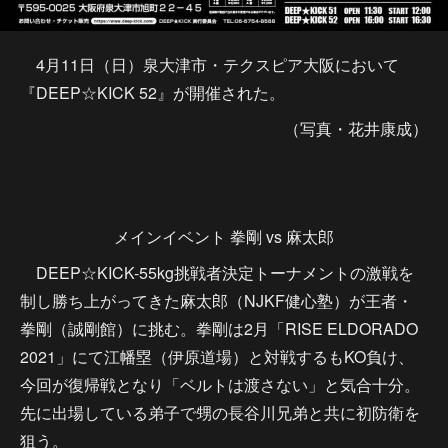
4月11日（日）泉大津市・テクスピア大阪において
『DEEP☆KICK 52』が開催された。
（写真・花井康成）
メインイベント 拳剛 vs 麻太郎
DEEP☆KICK-55kg挑戦者決定トーナメントの激戦を
制し勝ち上がってきた麻太郎（NJKF健心塾）が王者・
拳剛（誠剛館）に挑む。拳剛は2月「RISE ELDORADO
2021」にて江幡塁（伊原道場）と対戦するもKO負け、
今回が復帰戦となり「ベルトは渡さない」と気合十分。
先に出場している弟子で甥の長谷川兄弟と共に初防衛を
狙う。