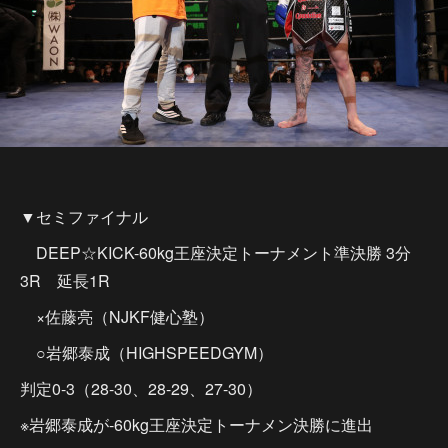
▼セミファイナル
DEEP☆KICK-60kg王座決定トーナメント準決勝 3分
3R 延長1R
×佐藤亮（NJKF健心塾）
○岩郷泰成（HIGHSPEEDGYM）
判定0-3（28-30、28-29、27-30）
※岩郷泰成が-60kg王座決定トーナメン決勝に進出