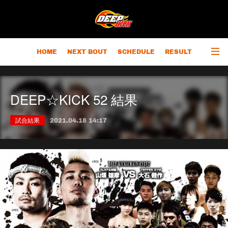
HOME
NEXT BOUT
SCHEDULE
RESULT
RANKING
CHAMPIONS
OUTLINE
DEEP☆KICK 52 結果
試合結果
2021.04.18 14:17