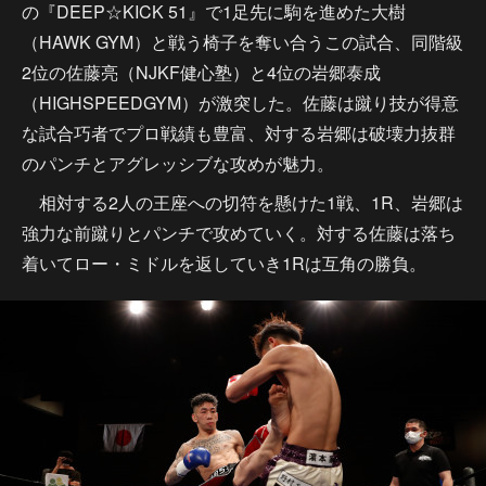
の『DEEP☆KICK 51』で1足先に駒を進めた大樹
（HAWK GYM）と戦う椅子を奪い合うこの試合、同階級
2位の佐藤亮（NJKF健心塾）と4位の岩郷泰成
（HIGHSPEEDGYM）が激突した。佐藤は蹴り技が得意
な試合巧者でプロ戦績も豊富、対する岩郷は破壊力抜群
のパンチとアグレッシブな攻めが魅力。
相対する2人の王座への切符を懸けた1戦、1R、岩郷は
強力な前蹴りとパンチで攻めていく。対する佐藤は落ち
着いてロー・ミドルを返していき1Rは互角の勝負。