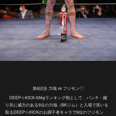
第6試合 力哉 vs フジモン♡
DEEP☆KICK-55kgランキング戦として、パンチ・蹴
り共に威力のある5位の力哉（BKジム）と入場で笑いを
取るDEEP☆KICKのお調子者キャラで6位のフジモン