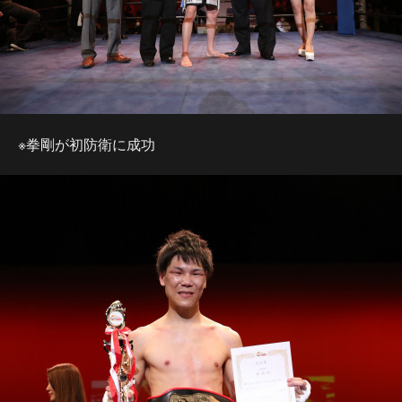
※拳剛が初防衛に成功