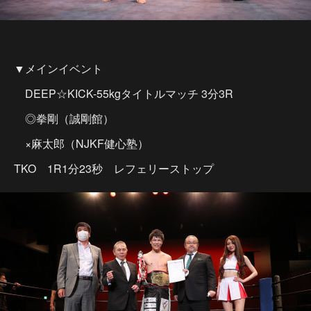
▼メインイベント
DEEP☆KICK-55kgタイトルマッチ 3分3R
◎拳剛（誠剛館）
×麻太郎（NJKF健心塾）
TKO 1R1分23秒 レフェリーストップ