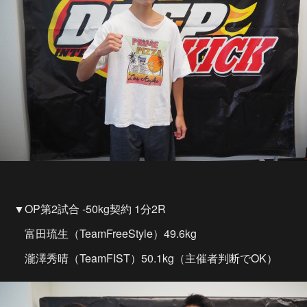
▼OP第2試合 -50kg契約 1分2R
富田琉生（TeamFreeStyle）49.6kg
瀧澤秀晴（TeamFIST）50.1kg（主催者判断でOK）