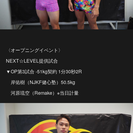
〈オープニングイベント〉
NEXT☆LEVEL提供試合
▼OP第3試合 -51kg契約 1分30秒2R
岸佑樹（NJKF健心塾）50.5kg
河原琉空（Remake）※当日計量