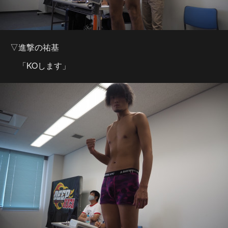
▽進撃の祐基
「KOします」