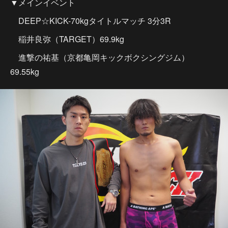
▼メインイベント
DEEP☆KICK-70kgタイトルマッチ 3分3R
稲井良弥（TARGET）69.9kg
進撃の祐基（京都亀岡キックボクシングジム）
69.55kg