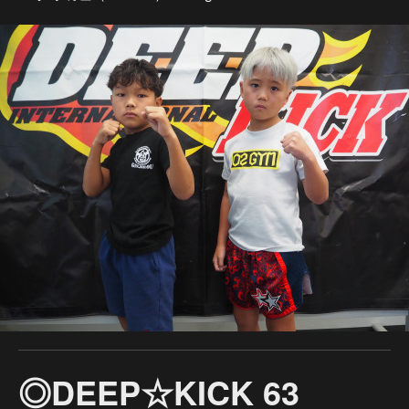
◎DEEP☆KICK 63