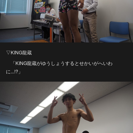
▽KING龍蔵
「KING龍蔵がゆうしょうするとせかいがへいわ
に...!?」