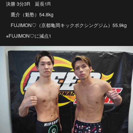
決勝 3分3R 延長1R
鷹介（魁塾）54.8kg
FUJIMON♡（京都亀岡キックボクシングジム）55.9kg
※FUJIMON♡に減点1