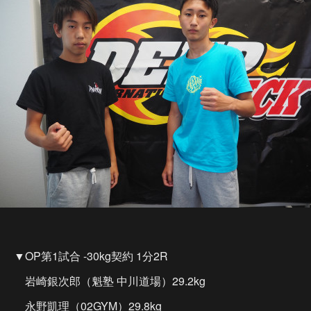
▼OP第1試合 -30kg契約 1分2R
岩崎銀次郎（魁塾 中川道場）29.2kg
永野凱理（02GYM）29.8kg