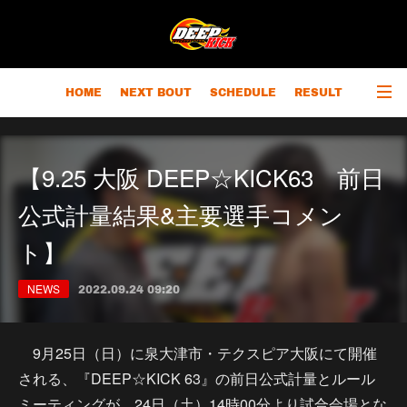
HOME
NEXT BOUT
SCHEDULE
RESULT
RANKING
CHAMPIONS
OUTLINE
【9.25 大阪 DEEP☆KICK63 前日
公式計量結果&主要選手コメン
ト】
NEWS
2022.09.24 09:20
9月25日（日）に泉大津市・テクスピア大阪にて開催
される、『DEEP☆KICK 63』の前日公式計量とルール
ミーティングが、24日（土）14時00分より試合会場とな