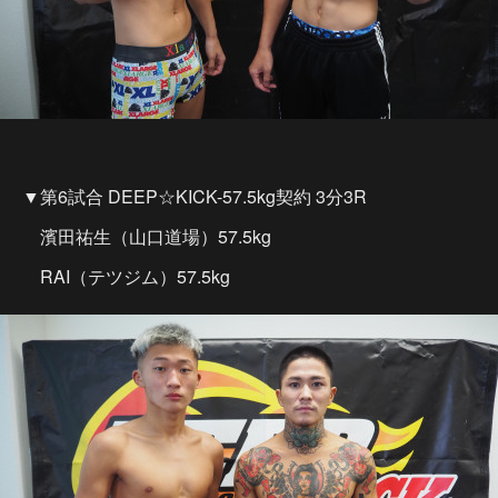
▼第6試合 DEEP☆KICK-57.5kg契約 3分3R
濱田祐生（山口道場）57.5kg
RAI（テツジム）57.5kg