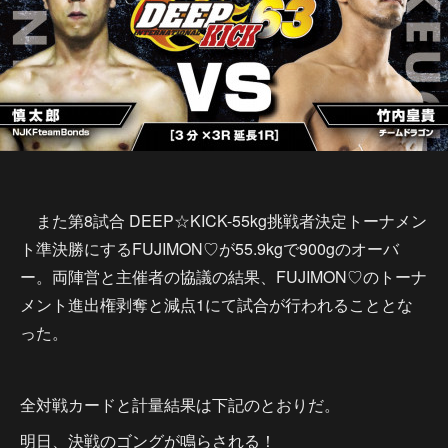
また第8試合 DEEP☆KICK-55kg挑戦者決定トーナメン
ト準決勝にするFUJIMON♡が55.9kgで900gのオーバ
ー。両陣営と主催者の協議の結果、FUJIMON♡のトーナ
メント進出権剥奪と減点1にて試合が行われることとな
った。
全対戦カードと計量結果は下記のとおりだ。
明日、決戦のゴングが鳴らされる！