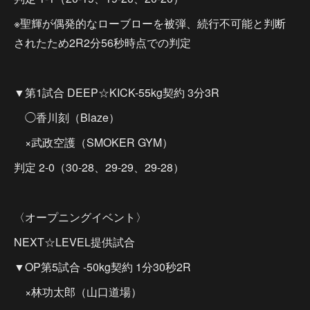
※聖輝が偶発的なローブローを被弾、続行不可能と判断
されたため2R2分56秒時点での判定
▼第1試合 DEEP☆KICK-55kg契約 3分3R
◯香川刻（Blaze）
×武政空護（SMOKER GYM）
判定 2-0（30-28、29-29、29-28）
〈オープニングイベント〉
NEXT☆LEVEL提供試合
▼OP第5試合 -50kg契約 1分30秒2R
×林功太郎（山口道場）