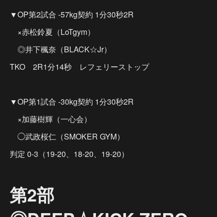
▼OP第2試合 -57kg契約 1分30秒2R
×赤松鈴夏（LoTgym）
◎井下楓奈（BLACK☆Jr）
TKO 2R1分14秒 レフェリーストップ
▼OP第1試合 -30kg契約 1分30秒2R
×加藤樹輝（一心会）
◯武政桜仁（SMOKER GYM）
判定 0-3（19-20、18-20、19-20）
第2部