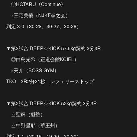
◯HOTARU（Continue）
×三宅美優（NJKF拳之会）
判定 3-0（30-28、30-27、30-28）
▼第3試合 DEEP☆KICK-57.5kg契約 3分3R
◎白鳥光希（正道会館KCIEL）
×亮介（BOSS GYM）
TKO 3R2分21秒 レフェリーストップ
▼第2試合 DEEP☆KICK-52kg契約 3分3R
△聖輝（魁塾）
△中野星耶（華王州）
判定 1-1（20-19、19-20、20-20）