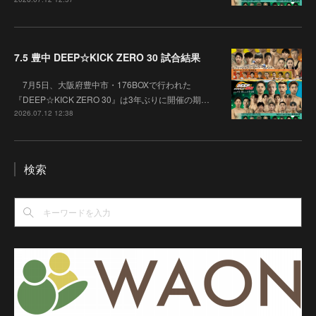
7.5 豊中 DEEP☆KICK ZERO 30 試合結果
7月5日、大阪府豊中市・176BOXで行われた
『DEEP☆KICK ZERO 30』は3年ぶりに開催の期…
2026.07.12 12:38
検索