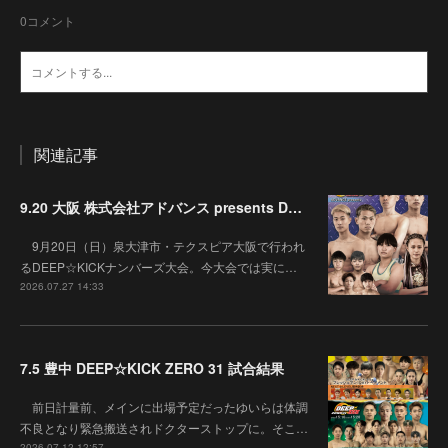
0
コメント
関連記事
9.20 大阪 株式会社アドバンス presents DEEP☆KICK 79･80 7月の準決勝を勝ち抜いた6名による-53kg･-65kg･QUEEN-46kgと3つの王座決定戦の開催が決定！
9月20日（日）泉大津市・テクスピア大阪で行われ
るDEEP☆KICKナンバーズ大会。今大会では実に…
2026.07.27 14:33
7.5 豊中 DEEP☆KICK ZERO 31 試合結果
前日計量前、メインに出場予定だったゆいらは体調
不良となり緊急搬送されドクターストップに。そこ…
2026.07.12 12:57