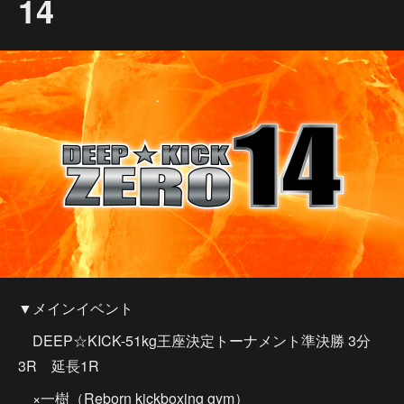
14
▼メインイベント
DEEP☆KICK-51kg王座決定トーナメント準決勝 3分
3R 延長1R
×一樹（Reborn kickboxing gym）