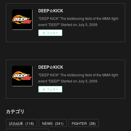
DEEP☆KICK
"DEEP KICK" The kickboxing field of the MMA fight
event "DEEP" Started on July 5, 2009
フォロー
DEEP☆KICK
"DEEP KICK" The kickboxing field of the MMA fight
event "DEEP" Started on July 5, 2009
フォロー
カテゴリ
試合結果
(
118
)
NEWS
(
341
)
FIGHTER
(
38
)