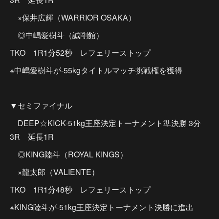
×保井広輝（WARRIOR OSAKA）
◎中嶋愛樹斗（誠剛館）
TKO 1R1分52秒 レフェリーストップ
※中嶋愛樹斗が-55kgタイトルマッチ挑戦権を獲得
▼セミファイナル
DEEP☆KICK-51kg王座決定トーナメント準決勝 3分
3R 延長1R
◎KING陸斗（ROYAL KINGS）
×龍太郎（VALIENTE）
TKO 1R1分48秒 レフェリーストップ
※KING陸斗が-51kg王座決定トーナメント決勝に進出