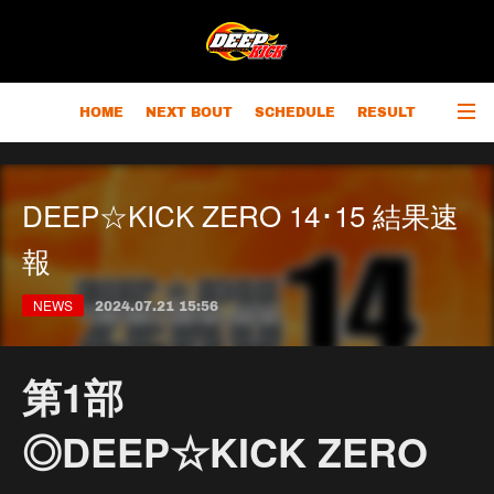
HOME
NEXT BOUT
SCHEDULE
RESULT
RANKING
CHAMPIONS
OUTLINE
DEEP☆KICK ZERO 14･15 結果速
報
NEWS
2024.07.21 15:56
第1部
◎DEEP☆KICK ZERO