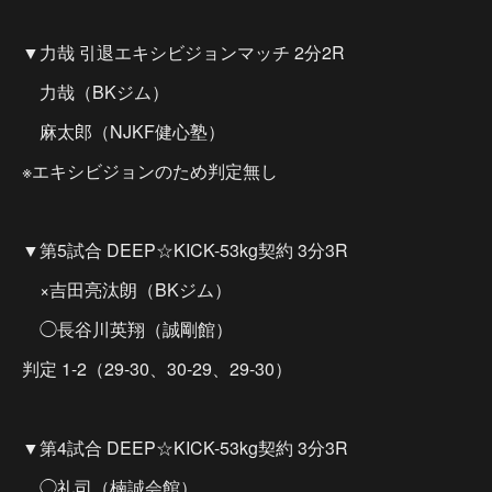
▼力哉 引退エキシビジョンマッチ 2分2R
力哉（BKジム）
麻太郎（NJKF健心塾）
※エキシビジョンのため判定無し
▼第5試合 DEEP☆KICK-53kg契約 3分3R
×吉田亮汰朗（BKジム）
◯長谷川英翔（誠剛館）
判定 1-2（29-30、30-29、29-30）
▼第4試合 DEEP☆KICK-53kg契約 3分3R
◯礼司（楠誠会館）