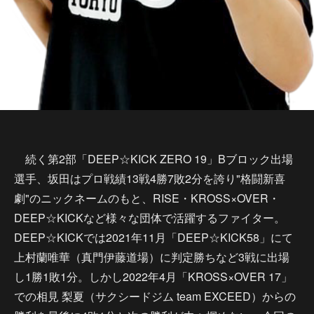
続く第2部「DEEP☆KICK ZERO 19」Bブロック出場
選手、坂田はプロ戦績13戦4勝7敗2分を誇り"格闘新喜
劇"のニックネームのもと、RISE・KROSS×OVER・
DEEP☆KICKなど様々な団体で活躍するファイター。
DEEP☆KICKでは2021年11月「DEEP☆KICK58」にて
上村蘭唯華（真門伊藤道場）に判定勝ちなど3戦に出場
し1勝1敗1分。しかし2022年4月「KROSS×OVER 17」
での相見 梨夏（サクシードジム team EXCEED）からの