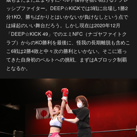
ッシブファイター。DEEP☆KICKでは3戦に出場し1勝2
分1KO、勝ちばかりとはいかないが負けなしという点で
は縁起のいい舞台だろう。しかし現在は2020年12月
「DEEP☆KICK 49」でのエミNFC（ナゴヤファイトク
ラブ）からのKO勝利を最後に、怪我の長期離脱も含めこ
こ6戦は2勝4敗と中々次の勝利といかない。そこに巡っ
てきた自身初のベルトへの挑戦、まずはAブロック制覇
となるか。