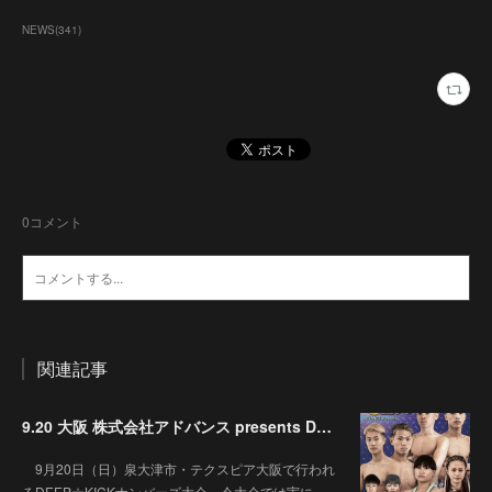
NEWS
(
341
)
0
コメント
関連記事
9.20 大阪 株式会社アドバンス presents DEEP☆KICK 79･80 7月の準決勝を勝ち抜いた6名による-53kg･-65kg･QUEEN-46kgと3つの王座決定戦の開催が決定！
9月20日（日）泉大津市・テクスピア大阪で行われ
るDEEP☆KICKナンバーズ大会。今大会では実に…