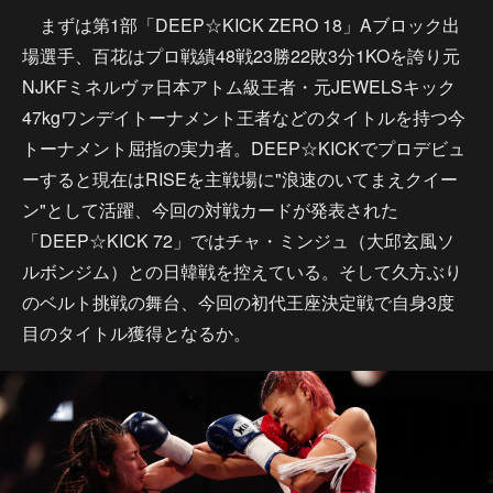
まずは第1部「DEEP☆KICK ZERO 18」Aブロック出
場選手、百花はプロ戦績48戦23勝22敗3分1KOを誇り元
NJKFミネルヴァ日本アトム級王者・元JEWELSキック
47kgワンデイトーナメント王者などのタイトルを持つ今
トーナメント屈指の実力者。DEEP☆KICKでプロデビュ
ーすると現在はRISEを主戦場に"浪速のいてまえクイー
ン"として活躍、今回の対戦カードが発表された
「DEEP☆KICK 72」ではチャ・ミンジュ（大邱玄風ソ
ルボンジム）との日韓戦を控えている。そして久方ぶり
のベルト挑戦の舞台、今回の初代王座決定戦で自身3度
目のタイトル獲得となるか。