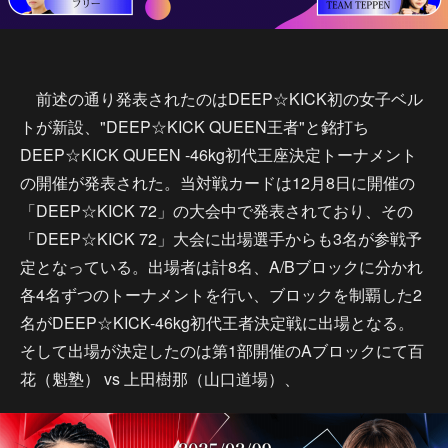
前述の通り発表されたのはDEEP☆KICK初の女子ベル
トが新設、"DEEP☆KICK QUEEN王者"と銘打ち
DEEP☆KICK QUEEN -46kg初代王座決定トーナメント
の開催が発表された。当対戦カードは12月8日に開催の
「DEEP☆KICK 72」の大会中で発表されており、その
「DEEP☆KICK 72」大会に出場選手からも3名が参戦予
定となっている。出場者は計8名、A/Bブロックに分かれ
各4名ずつのトーナメントを行い、ブロックを制覇した2
名がDEEP☆KICK-46kg初代王者決定戦に出場となる。
そして出場が決定したのは第1部開催のAブロックにて百
花（魁塾） vs 上田樹那（山口道場）、