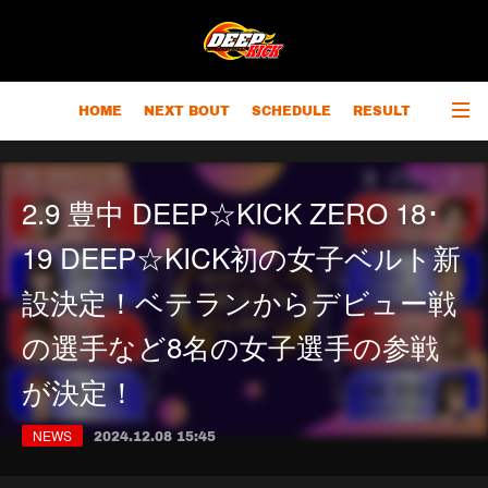
HOME
NEXT BOUT
SCHEDULE
RESULT
RANKING
CHAMPIONS
OUTLINE
2.9 豊中 DEEP☆KICK ZERO 18･
19 DEEP☆KICK初の女子ベルト新
設決定！ベテランからデビュー戦
の選手など8名の女子選手の参戦
が決定！
NEWS
2024.12.08 15:45