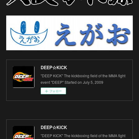
DEEP☆KICK
"DEEP KICK" The kickboxing field of the MMA fight
event "DEEP" Started on July 5, 2009
フォロー
DEEP☆KICK
"DEEP KICK" The kickboxing field of the MMA fight