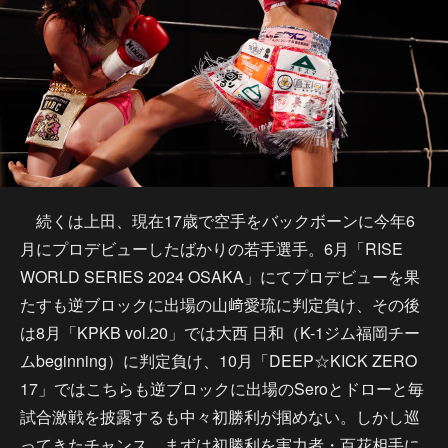
続くは上田、現在17歳で空手をバックボーンに今年6
月にプロデビューしたばかりの若手選手。6月「RISE
WORLD SERIES 2024 OSAKA」にてプロデビューを果
たすも逆ブロックに出場の山﨑愛琉に判定負け、その後
は8月「KPKB vol.20」では大西 日和（K-1ジム福岡チー
ムbeginning）に判定負け、10月「DEEP☆KICK ZERO
17」ではこちらも逆ブロックに出場のSeroとドローと毎
試合激戦を披露するも中々初勝利が掴めない。しかし巡
ってきたチャンス、まずは初勝利を実力者・百花相手に