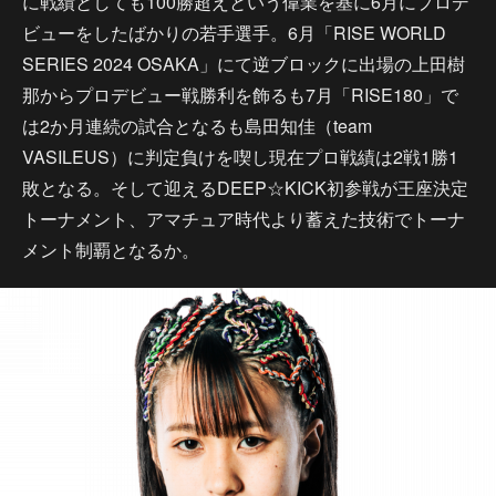
に戦績としても100勝超えという偉業を基に6月にプロデ
ビューをしたばかりの若手選手。6月「RISE WORLD
SERIES 2024 OSAKA」にて逆ブロックに出場の上田樹
那からプロデビュー戦勝利を飾るも7月「RISE180」で
は2か月連続の試合となるも島田知佳（team
VASILEUS）に判定負けを喫し現在プロ戦績は2戦1勝1
敗となる。そして迎えるDEEP☆KICK初参戦が王座決定
トーナメント、アマチュア時代より蓄えた技術でトーナ
メント制覇となるか。