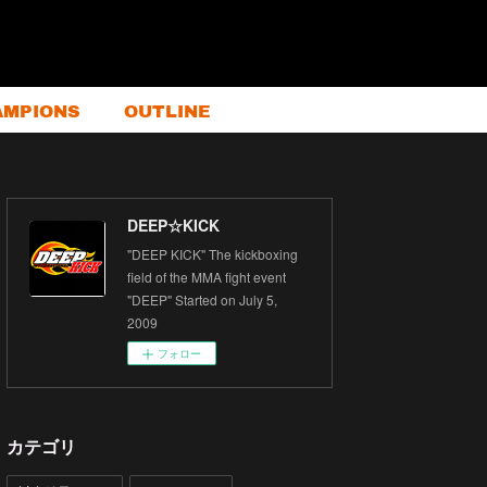
AMPIONS
OUTLINE
DEEP☆KICK
"DEEP KICK" The kickboxing
field of the MMA fight event
"DEEP" Started on July 5,
2009
フォロー
カテゴリ