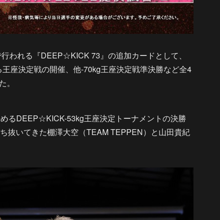
行われる『DEEP☆KICK 73』の追加カードとして、
級における王座決定戦の開催、他-70kg王座決定戦準決勝など全4
た。
決めるDEEP☆KICK-53kg王座決定トーナメントの決勝
抜いてきた棚澤大空（TEAM TEPPEN）と山田貴紀