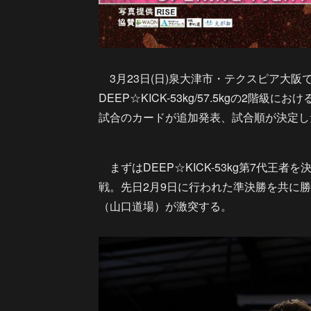
3月23日(日)泉大津市・テクスピア大阪で
DEEP☆KICK-53kg/57.5kgの2階
試合のカードが追加発表、試合順が決定し
まずはDEEP☆KICK-53kg第7代王者を
戦。先日2月9日に行われた準決勝を共に勝ち
（山口道場）が激突する。