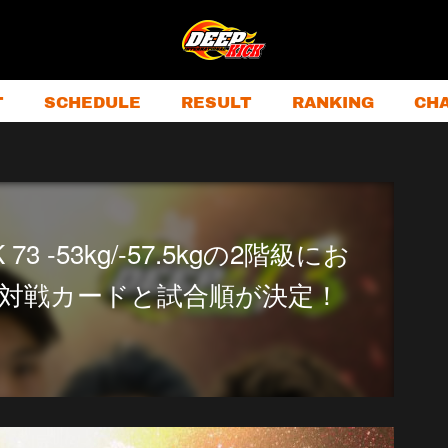
T
SCHEDULE
RESULT
RANKING
CH
 73 -53kg/-57.5kgの2階級にお
対戦カードと試合順が決定！