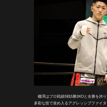
棚澤はプロ戦績5戦5勝2KOと全勝を誇り、King
多彩な技で攻め入るアグレッシブファイター。