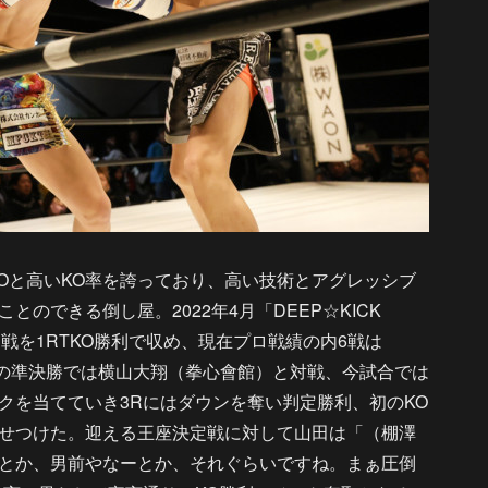
Oと高いKO率を誇っており、高い技術とアグレッシブ
のできる倒し屋。2022年4月「DEEP☆KICK
初戦を1RTKO勝利で収め、現在プロ戦績の内6戦は
2月の準決勝では横山大翔（拳心會館）と対戦、今試合では
クを当てていき3Rにはダウンを奪い判定勝利、初のKO
せつけた。迎える王座決定戦に対して山田は「（棚澤
とか、男前やなーとか、それぐらいですね。まぁ圧倒