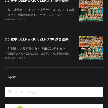
7.5 豊中 DEEP☆KICK ZERO 31 試合結果
前日計量前、メインに出場予定だったゆいらは体調
不良となり緊急搬送されドクターストップに。そこ…
2026.07.12 12:57
7.5 豊中 DEEP☆KICK ZERO 30 試合結果
7月5日、大阪府豊中市・176BOXで行われた
『DEEP☆KICK ZERO 30』は3年ぶりに開催の期…
2026.07.12 12:38
検索