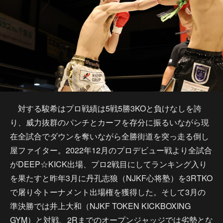
対する駿希はプロ戦績は5戦5勝3KOと負けなしを誇
り、威力抜群のパンチとカーフを存分に振るいながら現
在全試合でダウンを奪いながら全勝街道を突っ走る倒し
屋ファイター。2022年12月のプロデビュー戦より全試合
がDEEP☆KICK出場、プロ2戦目にしてランキング入り
を果たすと昨年3月に丹孔志狼（NJKF心将塾）を3RTKO
で屠り今トーナメント出場権を獲得した。そして3月の
準決勝では井上大和（NJKF TOKEN KICKBOXING
GYM）と対戦、2Rまでのオープンジャッジでは劣勢とな