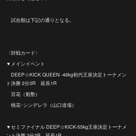
試合順は下記の通りとなる。
〈対戦カード〉
▼メインイベント
DEEP☆KICK QUEEN -46kg初代王座決定トーナメン
ト決勝 2分3R 延長1R
百花（魁塾）
桃花･シンデレラ（山口道場）
▼セミファイナル DEEP☆KICK-55kg王座決定トーナメ
ント決勝 3分3R 延長1R