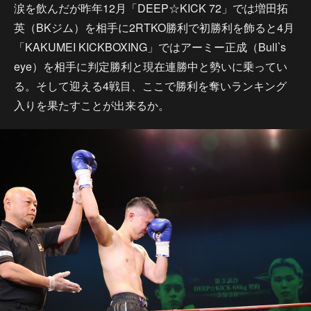
涙を飲んだが昨年12月「DEEP☆KICK 72」では増田拓
英（BKジム）を相手に2RTKO勝利で初勝利を飾ると4月
「KAKUMEI KICKBOXING」ではアーミー正成（Bull‵s
eye）を相手に判定勝利と現在連勝中と勢いに乗ってい
る。そして迎える4戦目、ここで勝利を奪いランキング
入りを果たすことが出来るか。