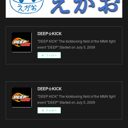
DEEP☆KICK
"DEEP KICK" The kickboxing field of the MMA fight
event "DEEP" Started on July 5, 2009
フォロー
DEEP☆KICK
"DEEP KICK" The kickboxing field of the MMA fight
event "DEEP" Started on July 5, 2009
フォロー