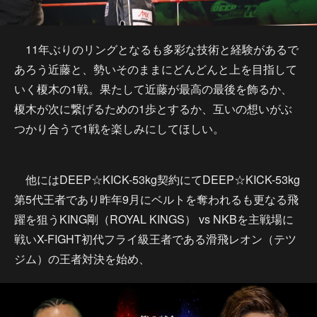
11年ぶりのリングとなるも多彩な技術と経験があるで
あろう近藤と、勢いそのままにどんどんと上を目指して
いく榎木の1戦。果たして近藤が最高の最後を飾るか、
榎木が次に繋げるための1歩とするか、互いの想いがぶ
つかり合うで1戦を楽しみにしてほしい。
他にはDEEP☆KICK-53kg契約にてDEEP☆KICK-53kg
第5代王者であり昨年9月にベルトを奪われるも更なる飛
躍を狙うKING剛（ROYAL KINGS） vs NKBを主戦場に
戦いX-FIGHT初代フライ級王者である滑飛レオン（テツ
ジム）の王者対決を始め、