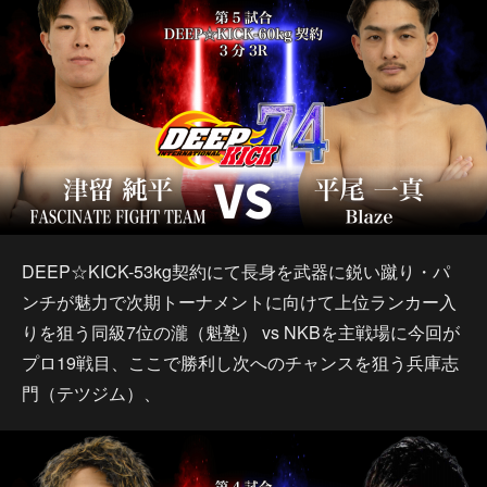
DEEP☆KICK-53kg契約にて長身を武器に鋭い蹴り・パ
ンチが魅力で次期トーナメントに向けて上位ランカー入
りを狙う同級7位の瀧（魁塾） vs NKBを主戦場に今回が
プロ19戦目、ここで勝利し次へのチャンスを狙う兵庫志
門（テツジム）、