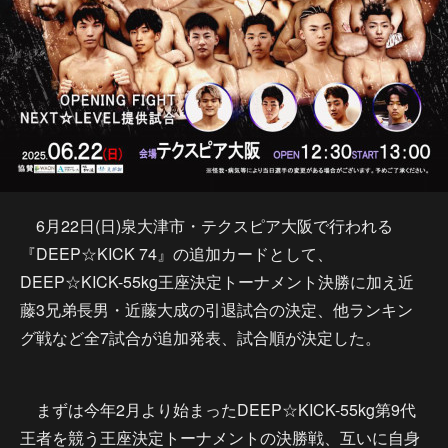
6月22日(日)泉大津市・テクスピア大阪で行われる
『DEEP☆KICK 74』の追加カードとして、
DEEP☆KICK-55kg王座決定トーナメント決勝に加え近
藤3兄弟長男・近藤大成の引退試合の決定、他ランキン
グ戦など全7試合が追加発表、試合順が決定した。
まずは今年2月より始まったDEEP☆KICK-55kg第9代
王者を競う王座決定トーナメントの決勝戦、互いに自身