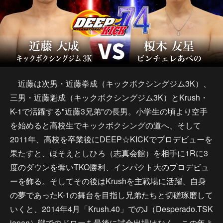
近藤は次男・近藤拳成（キックボクシングジム3K）、
三男・近藤魁成（キックボクシングジム3K）とKrush・
K-1で活躍する"近藤3兄弟"の長男。小学生の頃より空手
を始めると高校生でキックボクシングの道へ、そして
2011年、高校を卒業後にDEEP☆KICKでプロデビューを
果たすと、ほそえとしひろ（志真会館）を相手に1Rに3
度のダウンを奪いTKO勝利、インパクト大のプロデビュ
ーを飾る。そしてその後はKrushを主戦場に活躍、自身
の夢であったK-1の舞台を目指し兄弟たちと切磋琢磨して
いくと、2014年4月「Krush.40」でのJ（Desperado.TSK
japan）戦でのドローを最後に試合出場はなく、この年よ