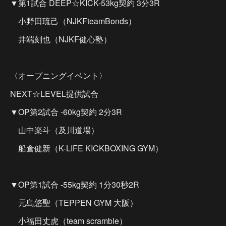
▼第1試合 DEEP☆KICK-53kg契約 3分3R
小野田琉己（NJKFteamBonds）
井端刻也（NJKF健心塾）
〈オープニングイベント〉
NEXT☆LEVEL提供試合
▼OP第2試合 -60kg契約 2分3R
山中楽斗（及川道場）
船倉健新（K-LIFE KICKBOXING GYM）
▼OP第1試合 -55kg契約 1分30秒2R
元島悠聖（TEPPEN GYM 大阪）
小福田丈虎（team scramble）