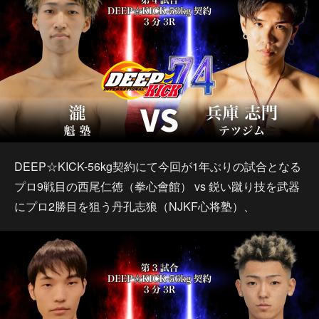
DEEP☆KICK-56kg契約にて今回が1年ぶりの試合となる
プロ9戦目の西尾仁徳（拳心會館） vs 鋭い蹴り技を武器
にプロ2勝目を狙う丹孔志狼（NJKF心将塾）、