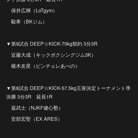
保井広輝（LoTgym）
駿希（BKジム）
▼第9試合 DEEP☆KICK-70kg契約 3分3R
近藤大成（キックボクシングジム3K）
榎木友星（ビンチェレあべの）
▼第8試合 DEEP☆KICK-57.5kg王座決定トーナメント準
決勝 3分3R 延長1R
嘉武士（NJKF健心塾）
安部宏聖（EX ARES）