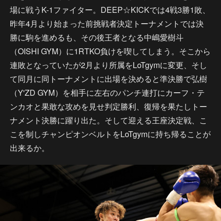
場に戦うK-1ファイター。DEEP☆KICKでは4戦3勝1敗、
昨年4月より始まった前挑戦者決定トーナメントでは決
勝に駒を進めるも、その後王者となる中嶋愛樹斗
（OISHI GYM）に1RTKO負けを喫してしまう。そこから
連敗となっていたが2月より所属をLoTgymに変更、そし
て同月に同トーナメントに出場を決めると準決勝で弘樹
（Y'ZD GYM）を相手に左右のパンチ連打にカーフ・テ
ンカオと果敢な攻めを見せ判定勝利、復帰を果たしトー
ナメント決勝に躍り出た。そして迎える王座決定戦、こ
こを制しチャンピオンベルトをLoTgymに持ち帰ることが
出来るか。