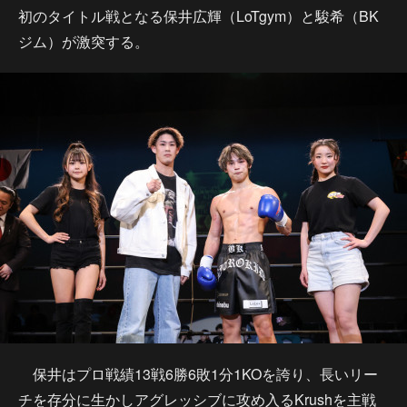
初のタイトル戦となる保井広輝（LoTgym）と駿希（BK
ジム）が激突する。
保井はプロ戦績13戦6勝6敗1分1KOを誇り、長いリー
チを存分に生かしアグレッシブに攻め入るKrushを主戦