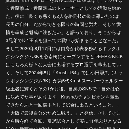
り近藤拳成・近藤魁成のトレーナーとしての活動を始め
た。後に「良くも悪くも2人を格闘技の道に導いたのは
長男の自分、だからできる限りの時間と労力、そして愛
情を拳成と魁成に注ぎたい」と語っており、そこからは
3兄弟でK-1王者を狙っての戦いが始まることとなった。
そして2020年8月17日には自身が代表を務めるキックボ
クシングジム3Kを心斎橋にオープンするとDEEP☆KICK
はもちろん様々な大会に出場するプロ選手を輩出してい
く。そして2024年8月「Krush.164」では小田尋久（キッ
クボクシングジム3K）が第5代Krushスーパーウェルター
級王者に輝くとその1か月後、自身のSNSで「自分は心
に決めてた事があります。Krushのチャンピオンを輩出
できたらあと一回選手として試合に出るということ。」
「大阪で最後自分のために戦う。」と発信、そしてそこ
から時を経て今回、引退試合として実に11年ぶりとなる
試合に近藤大成が挑むこととなった。自分の為に戦うと