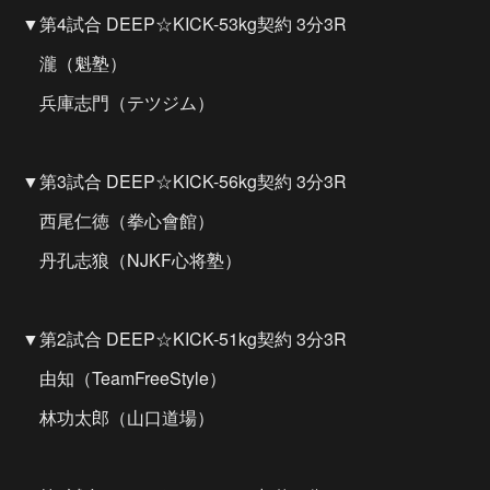
▼第4試合 DEEP☆KICK-53kg契約 3分3R
瀧（魁塾）
兵庫志門（テツジム）
▼第3試合 DEEP☆KICK-56kg契約 3分3R
西尾仁徳（拳心會館）
丹孔志狼（NJKF心将塾）
▼第2試合 DEEP☆KICK-51kg契約 3分3R
由知（TeamFreeStyle）
林功太郎（山口道場）