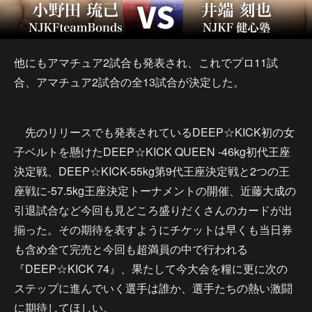
他にもアマチュア2試合も発表され、これでプロ11試
合、アマチュア2試合の全13試合が決定した。
先のリリースでも発表されているDEEP☆KICK初の女
子ベルトを懸けたDEEP☆KICK QUEEN -46kg初代王座
決定戦、DEEP☆KICK-55kg第9代王座決定戦と2つの王
座戦に-57.5kg王座決定トーナメントの開催、近藤大成の
引退試合など今回も見どころ盛りだくさんのカードが出
揃った。その期待を表すようにチケットは早くも当日券
も含め全て完売と今回も超満員の中で行われる
『DEEP☆KICK 74』、果たして今大会を糧に更に次の
ステップに進んでいく選手は誰か、選手たちの熱い激闘
に期待してほしい。