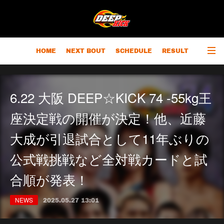
HOME
NEXT BOUT
SCHEDULE
RESULT
RANKING
CHAMPIONS
OUTLINE
6.22 大阪 DEEP☆KICK 74 -55kg王
座決定戦の開催が決定！他、近藤
大成が引退試合として11年ぶりの
公式戦挑戦など全対戦カードと試
合順が発表！
NEWS
2025.05.27 13:01