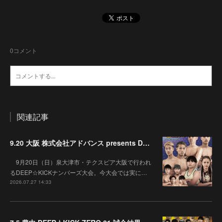
0
コメント
関連記事
9.20 大阪 株式会社アドバンス presents DEEP☆KICK 79･80 7月の準決勝を勝ち抜いた6名による-53kg･-65kg･QUEEN-46kgと3つの王座決定戦の開催が決定！
9月20日（日）泉大津市・テクスピア大阪で行われ
るDEEP☆KICKナンバーズ大会。今大会では実に…
2026.07.27 14:33