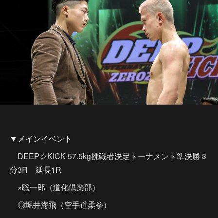
▼メインイベント
DEEP☆KICK-57.5kg挑戦者決定トーナメント準決勝 3
分3R 延長1R
×聡一郎（道化倶楽部）
◎堀井海飛（空手道柔拳）