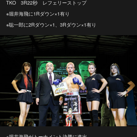
TKO 3R22秒 レフェリーストップ
※堀井海飛に1Rダウン×1有り
※聡一郎に2Rダウン×1、3Rダウン×1有り
※堀井海飛がトーナメント決勝に進出