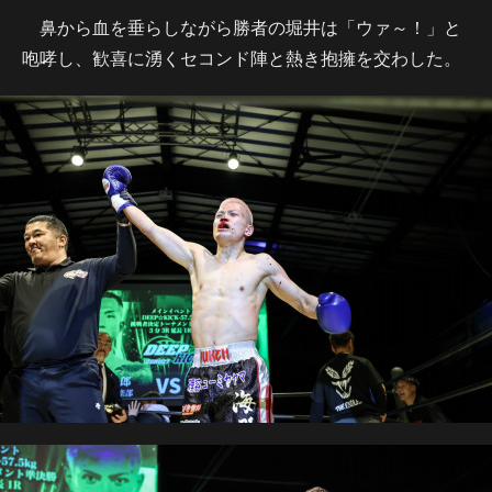
鼻から血を垂らしながら勝者の堀井は「ウァ～！」と
咆哮し、歓喜に湧くセコンド陣と熱き抱擁を交わした。