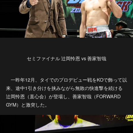
セミファイナル 辻岡怜恩 vs 善家智哉
一昨年12月、タイでのプロデビュー戦をKOで飾って以
来、途中1引き分けを挟みながら無敗の快進撃を続ける
辻岡怜恩（直心会）が登場し、善家智哉（FORWARD
GYM）と激突した。