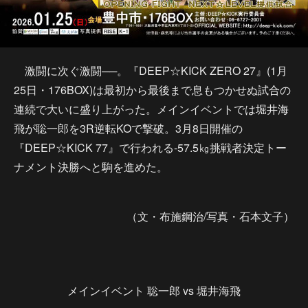
激闘に次ぐ激闘──。『DEEP☆KICK ZERO 27』(1月
25日・176BOX)は最初から最後まで息もつかせぬ試合の
連続で大いに盛り上がった。メインイベントでは堀井海
飛が聡一郎を3R逆転KOで撃破。3月8日開催の
『DEEP☆KICK 77』で行われる-57.5㎏挑戦者決定トー
ナメント決勝へと駒を進めた。
（文・布施鋼治/写真・石本文子）
メインイベント 聡一郎 vs 堀井海飛