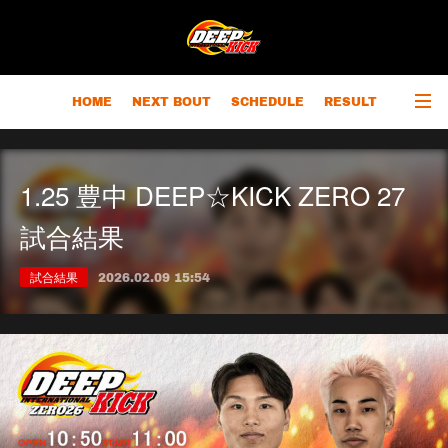
HOME
NEXT BOUT
SCHEDULE
RESULT
RANKING
CHAMPIONS
OUTLINE
1.25 豊中 DEEP☆KICK ZERO 27
試合結果
試合結果
2026.02.09 15:54