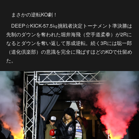
まさかの逆転KO劇！
DEEP☆KICK-57.5㎏挑戦者決定トーナメント準決勝は
先制のダウンを奪われた堀井海飛（空手道柔拳）が2Rに
なるとダウンを奪い返して形成逆転。続く3Rには聡一郎
（道化倶楽部）の意識を完全に飛ばすほどのKOで仕留め
た。