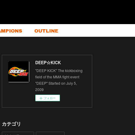
AMPIONS
OUTLINE
DEEP☆KICK
"DEEP KICK" The kickboxing
field of the MMA fight event
"DEEP" Started on July 5,
2009
フォロー
カテゴリ