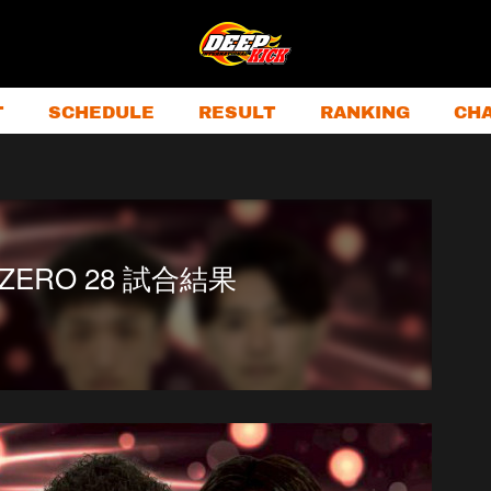
T
SCHEDULE
RESULT
RANKING
CH
 ZERO 28 試合結果