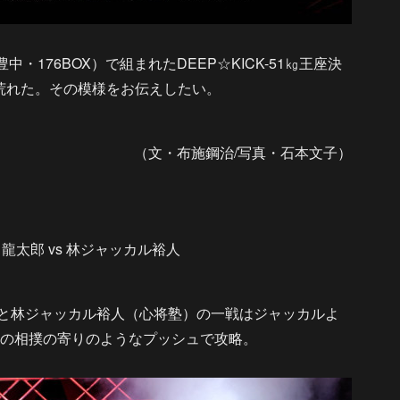
／豊中・176BOX）で組まれたDEEP☆KICK-51㎏王座決
荒れた。その模様をお伝えしたい。
（文・布施鋼治/写真・石本文子）
龍太郎 vs 林ジャッカル裕人
）と林ジャッカル裕人（心将塾）の一戦はジャッカルよ
らの相撲の寄りのようなプッシュで攻略。