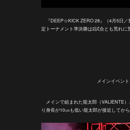
『DEEP☆KICK ZERO 28』（4月5日
定トーナメント準決勝は2試合とも荒れに
メインイベント 
メインで組まれた龍太郎（VALIENTE
り身長が10㎝も低い龍太郎が接近してか