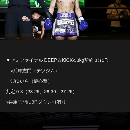
▼セミファイナル DEEP☆KICK-53kg契約 3分3R
×兵庫志門（テツジム）
◯ゆいら（健心塾）
判定 0-3（28-29、28-30、27-29）
※兵庫志門に3Rダウン×1有り