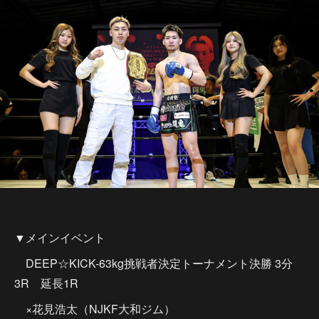
▼メインイベント
DEEP☆KICK-63kg挑戦者決定トーナメント決勝 3分
3R 延長1R
×花見浩太（NJKF大和ジム）