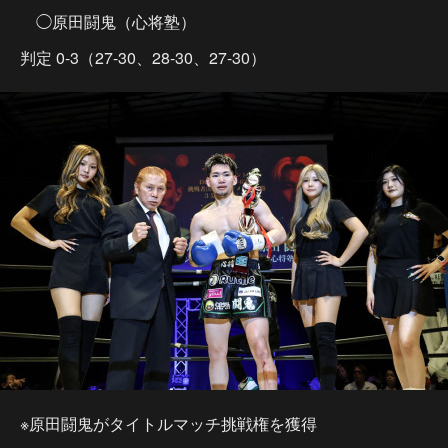
◯原田闘鬼（心将塾）
判定 0-3（27-30、28-30、27-30）
※原田闘鬼がタイトルマッチ挑戦権を獲得