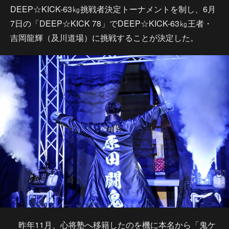
DEEP☆KICK-63㎏挑戦者決定トーナメントを制し、6月
7日の「DEEP☆KICK 78」でDEEP☆KICK-63㎏王者・
吉岡龍輝（及川道場）に挑戦することが決定した。
昨年11月、心将塾へ移籍したのを機に本名から「鬼ケ