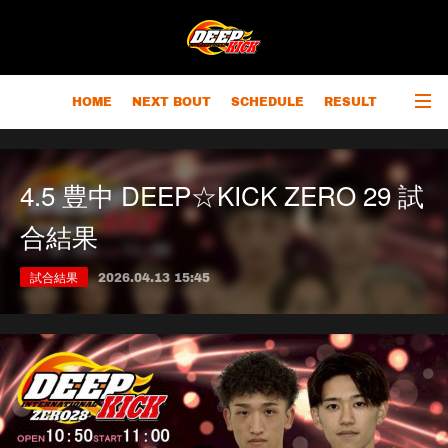
HOME
NEXT BOUT
SCHEDULE
RESULT
RANKING
CHAMPIONS
OUTLINE
4.5 豊中 DEEP☆KICK ZERO 29 試
合結果
試合結果
2026.04.13 15:45