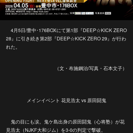
4月5日/豊中･176BOXにて第1部『DEEP☆KICK ZERO
28』に引き続き第2部『DEEP☆KICK ZERO 29』が行わ
れた。
（文・布施鋼治/写真・石本文子）
メインイベント 花見浩太 vs 原田闘鬼
鬼の目にも涙。鬼ケ島出身の原田闘鬼（心将塾）が花
見浩太（NJKF大和ジム）を3-0の判定で撃破。