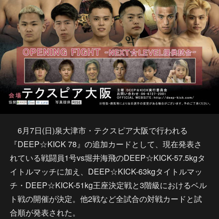
6月7日(日)泉大津市・テクスピア大阪で行われる
『DEEP☆KICK 78』の追加カードとして、現在発表さ
れている戦闘員1号vs堀井海飛のDEEP☆KICK-57.5kgタ
イトルマッチに加え、DEEP☆KICK-63kgタイトルマッ
チ・DEEP☆KICK-51kg王座決定戦と3階級におけるベル
ト戦の開催が決定。他2戦など全試合の対戦カードと試
合順が発表された。