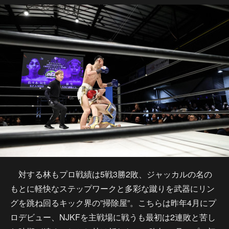
対する林もプロ戦績は5戦3勝2敗、ジャッカルの名の
もとに軽快なステップワークと多彩な蹴りを武器にリン
グを跳ね回るキック界の”掃除屋”。こちらは昨年4月にプ
ロデビュー、NJKFを主戦場に戦うも最初は2連敗と苦し