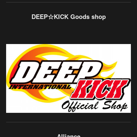
DEEP☆KICK Goods shop
Alliance