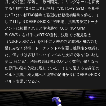
月、心将塾に移籍し「原田闘鬼」にリングネームを変更
すると昨年12月には丸山晃毅（VICTORY GYM）を相手
に1R1分58秒TKO勝利で強烈な移籍後初勝利を飾る。そ
して1月よりDEEP☆KICKに初出場、挑戦者決定トーナ
メントに抜擢されると準決勝でTOJO（K-1GYM
BLOWS）を相手に3RTKO勝利、決勝では花見浩太
（NJKF大和ジム）を相手に大差の判定勝利と鬼の力を
惜しみなく発揮、トーナメントを制覇し挑戦権を獲得し
た。何よりは多彩且つハイレベルな技術で敵を追い込む
姿は正に"鬼"、移籍後3戦3勝2KOという数字が鬼となっ
た原田の姿を的確に現している。そして迎える自身初の
ベルト挑戦、桃太郎への復讐の足掛かりにDEEP☆KICK
ベルト奪還となるか。