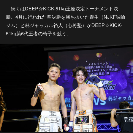
続くはDEEP☆KICK-51kg王座決定トーナメント決
勝、4月に行われた準決勝を勝ち抜いた泰生（NJKF誠輪
ジム）と林ジャッカル裕人（心将塾）がDEEP☆KICK-
51kg第6代王者の椅子を競う。