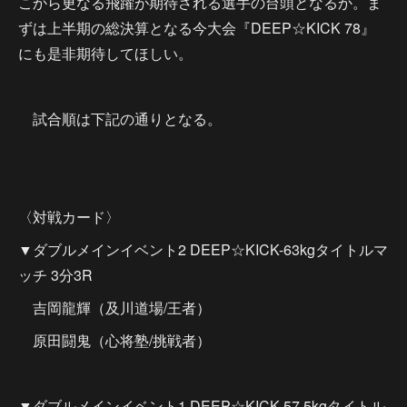
こから更なる飛躍が期待される選手の台頭となるか。ま
ずは上半期の総決算となる今大会『DEEP☆KICK 78』
にも是非期待してほしい。
試合順は下記の通りとなる。
〈対戦カード〉
▼ダブルメインイベント2 DEEP☆KICK-63kgタイトルマ
ッチ 3分3R
吉岡龍輝（及川道場/王者）
原田闘鬼（心将塾/挑戦者）
▼ダブルメインイベント1 DEEP☆KICK-57.5kgタイトル