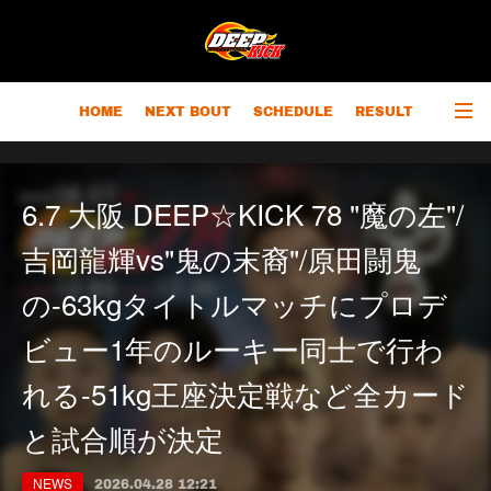
HOME
NEXT BOUT
SCHEDULE
RESULT
RANKING
CHAMPIONS
OUTLINE
6.7 大阪 DEEP☆KICK 78 "魔の左"/
吉岡龍輝vs"鬼の末裔"/原田闘鬼
の-63kgタイトルマッチにプロデ
ビュー1年のルーキー同士で行わ
れる-51kg王座決定戦など全カード
と試合順が決定
NEWS
2026.04.28 12:21