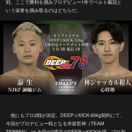
戦、ここで勝利を掴みプロデビュー1年でベルト戴冠と
いう栄誉を掴み取るのはどちらだ。
他にもプロ2戦が決定。DEEP☆KICK-65kg契約にて、
今回がプロデビュー戦となる寺坂哲伸（TEAM
TEPPEN） vs 今回が2度目のDEEP☆KICK出場、プロ初