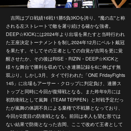
吉岡はプロ戦績16戦11勝5負3KOを誇り、"魔の左"と称
される左ストレートで敵を屠り続ける確かな強者。
DEEP☆KICKには2024年より出場を果たすと当時行われ
た王座決定トーナメントを制し2024年12月にベルト戴冠
を果たす。そしてその王者としての自覚が吉岡を更に覚
醒させたか、その後はRISE・RIZIN・DEEP☆KICKと
様々な舞台で勝利を収めていき連勝記録を6に伸ばす無
双ぶり。しかし3月、タイで行われた「ONE FridayFights
145」に出場もアーサー・クロップに判定負け、連勝ス
トップと同時に今回が復帰戦となる。また昨年9月には
初防衛戦として嵐舞（TEAM TEPPEN）と対戦予定だっ
たが嵐舞の体調不良による棄権で不戦勝となっており、
今回が2度目の防衛戦となる。前回は本人も望む形では
ない結果で防衛となった吉岡、ここで改めて王者として