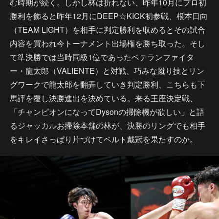
む時期が続く。しかし林は折れない、昨年10月にプロ初
勝利を飾ると昨年12月にDEEP☆KICK初参戦、根本日向
（TEAM LIGHT）を相手に判定勝利を収めるとその試合
内容を買われ今トーナメント出場権を勝ち取った。そし
て準決勝では当時同級1位であったベテランファイタ
ー・龍太郎（VALIENTE）と対戦、巧みな蹴り技とリン
グワークで龍太郎を翻弄していき判定勝利、こちらも下
馬評を覆し決勝進出を決めている。来る王座決定戦、
「チャンピオンになってDysonの掃除機が欲しい」と語
るジャッカルお掃除本舗の林が、決勝のリングでも相手
をキレイさっぱり片づけてベルト戴冠を果たすのか。