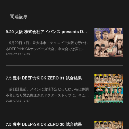
関連記事
9.20 大阪 株式会社アドバンス presents DEEP☆KICK 79･80 7月の準決勝を勝ち抜いた6名による-53kg･-65kg･QUEEN-46kgと3つの王座決定戦の開催が決定！
9月20日（日）泉大津市・テクスピア大阪で行われ
るDEEP☆KICKナンバーズ大会。今大会では実に…
2026.07.27 14:33
7.5 豊中 DEEP☆KICK ZERO 31 試合結果
前日計量前、メインに出場予定だったゆいらは体調
不良となり緊急搬送されドクターストップに。そこ…
2026.07.12 12:57
7.5 豊中 DEEP☆KICK ZERO 30 試合結果