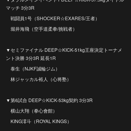
マッチ 3分3R
戦闘員1号（SHOCKER☆EXARES/王者）
堀井海飛（空手道柔拳/挑戦者）
▼セミファイナル DEEP☆KICK-51kg王座決定トーナメ
ント決勝 3分3R 延長1R
泰生（NJKF誠輪ジム）
林ジャッカル裕人（心将塾）
▼第6試合 DEEP☆KICK-53kg契約 3分3R
横山大翔（拳心會館）
KING澪斗（ROYAL KINGS）