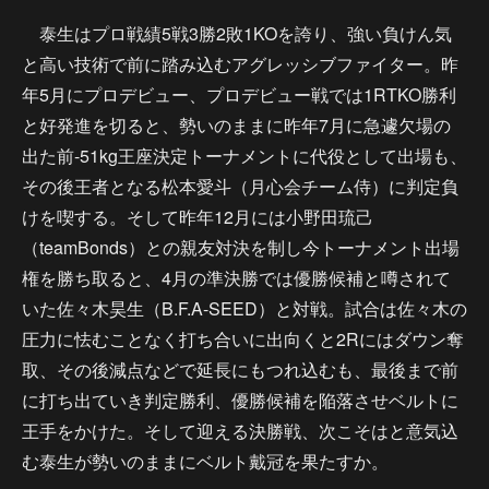
泰生はプロ戦績5戦3勝2敗1KOを誇り、強い負けん気
と高い技術で前に踏み込むアグレッシブファイター。昨
年5月にプロデビュー、プロデビュー戦では1RTKO勝利
と好発進を切ると、勢いのままに昨年7月に急遽欠場の
出た前-51kg王座決定トーナメントに代役として出場も、
その後王者となる松本愛斗（月心会チーム侍）に判定負
けを喫する。そして昨年12月には小野田琉己
（teamBonds）との親友対決を制し今トーナメント出場
権を勝ち取ると、4月の準決勝では優勝候補と噂されて
いた佐々木昊生（B.F.A-SEED）と対戦。試合は佐々木の
圧力に怯むことなく打ち合いに出向くと2Rにはダウン奪
取、その後減点などで延長にもつれ込むも、最後まで前
に打ち出ていき判定勝利、優勝候補を陥落させベルトに
王手をかけた。そして迎える決勝戦、次こそはと意気込
む泰生が勢いのままにベルト戴冠を果たすか。