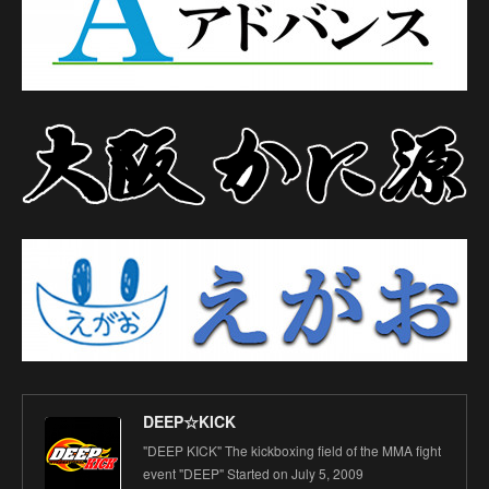
DEEP☆KICK
"DEEP KICK" The kickboxing field of the MMA fight
event "DEEP" Started on July 5, 2009