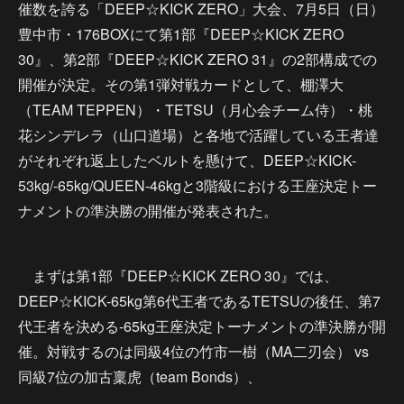
催数を誇る「DEEP☆KICK ZERO」大会、7月5日（日）
豊中市・176BOXにて第1部『DEEP☆KICK ZERO
30』、第2部『DEEP☆KICK ZERO 31』の2部構成での
開催が決定。その第1弾対戦カードとして、棚澤大
（TEAM TEPPEN）・TETSU（月心会チーム侍）・桃
花シンデレラ（山口道場）と各地で活躍している王者達
がそれぞれ返上したベルトを懸けて、DEEP☆KICK-
53kg/-65kg/QUEEN-46kgと3階級における王座決定トー
ナメントの準決勝の開催が発表された。
まずは第1部『DEEP☆KICK ZERO 30』では、
DEEP☆KICK-65kg第6代王者であるTETSUの後任、第7
代王者を決める-65kg王座決定トーナメントの準決勝が開
催。対戦するのは同級4位の竹市一樹（MA二刃会） vs
同級7位の加古稟虎（team Bonds）、