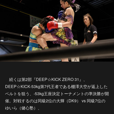
続くは第2部『DEEP☆KICK ZERO 31』、
DEEP☆KICK-53kg第7代王者である棚澤大空が返上した
ベルトを狙う、-53kg王座決定トーナメントの準決勝が開
催。対戦するのは同級2位の大輝（DK9） vs 同級7位の
ゆいら（健心塾）、