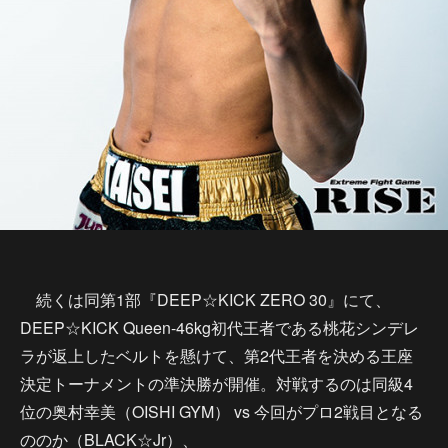
続くは同第1部『DEEP☆KICK ZERO 30』にて、
DEEP☆KICK Queen-46kg初代王者である桃花シンデレ
ラが返上したベルトを懸けて、第2代王者を決める王座
決定トーナメントの準決勝が開催。対戦するのは同級4
位の奥村幸美（OISHI GYM） vs 今回がプロ2戦目となる
ののか（BLACK☆Jr）、