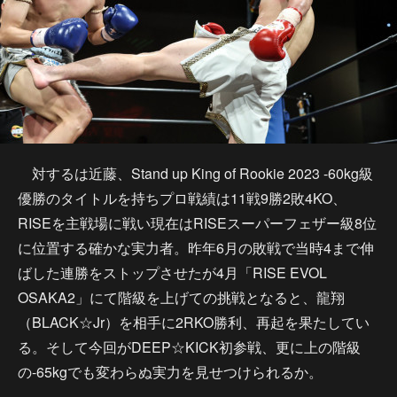
対するは近藤、Stand up King of Rookie 2023 -60kg級
優勝のタイトルを持ちプロ戦績は11戦9勝2敗4KO、
RISEを主戦場に戦い現在はRISEスーパーフェザー級8位
に位置する確かな実力者。昨年6月の敗戦で当時4まで伸
ばした連勝をストップさせたが4月「RISE EVOL
OSAKA2」にて階級を上げての挑戦となると、龍翔
（BLACK☆Jr）を相手に2RKO勝利、再起を果たしてい
る。そして今回がDEEP☆KICK初参戦、更に上の階級
の-65kgでも変わらぬ実力を見せつけられるか。