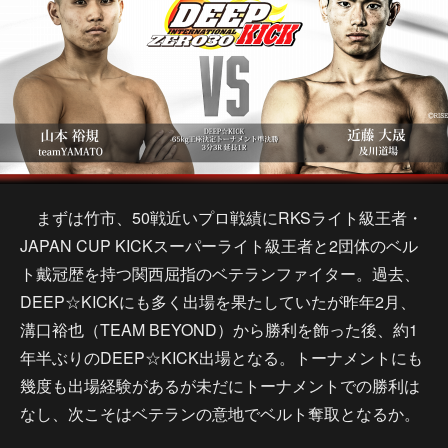
まずは竹市、50戦近いプロ戦績にRKSライト級王者・
JAPAN CUP KICKスーパーライト級王者と2団体のベル
ト戴冠歴を持つ関西屈指のベテランファイター。過去、
DEEP☆KICKにも多く出場を果たしていたが昨年2月、
溝口裕也（TEAM BEYOND）から勝利を飾った後、約1
年半ぶりのDEEP☆KICK出場となる。トーナメントにも
幾度も出場経験があるが未だにトーナメントでの勝利は
なし、次こそはベテランの意地でベルト奪取となるか。