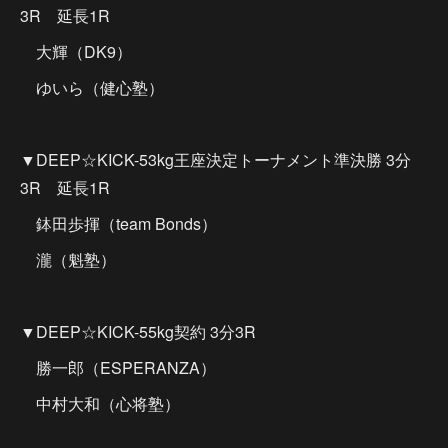
3R 延長1R
大輝（DK9）
ゆいら（健心塾）
▼DEEP☆KICK-53kg王座決定トーナメント準決勝 3分
3R 延長1R
鉢田歩揮（team Bonds）
瀧（魁塾）
▼DEEP☆KICK-55kg契約 3分3R
勝一郎（ESPERANZA）
中村大和（心将塾）