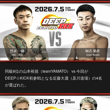
同級8位の山本裕規（teamYAMATO） vs 今回が
DEEP☆KICK初参戦となる近藤大晟（及川道場）の4名
が選ばれた。