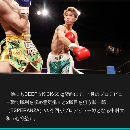
他にもDEEP☆KICK-55kg契約にて、1月のプロデビュ
ー戦で勝利を収め意気揚々と2勝目を狙う勝一郎
（ESPERANZA）vs 今回がプロデビュー戦となる中村大
和（心将塾）。