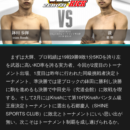
まずは大輝、プロ戦績は19戦9勝9敗1分5KOを誇り左
を武器に高いKO率を誇る実力者。今回が2度目のトーナ
メント出場、1度目は昨年に行われた同級挑戦者決定ト
ーナメント、準決勝では逆ブロックの鉢田に勝利し決勝
に駒を進めるも決勝で中田史斗（究道会館）に敗戦を喫
する。そして2月にはKrushにて第10代Krushバンタム級
王座決定トーナメントに選出も石郷慶人（SHINE
SPORTS CLUB）に敗北とトーナメントにいい思い出が
無い。次こそはトーナメント制覇を成し遂げられるか。