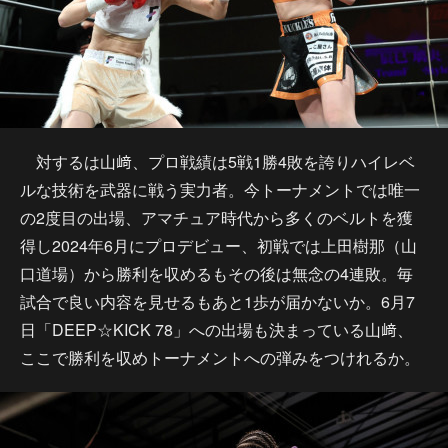
対するは山﨑、プロ戦績は5戦1勝4敗を誇りハイレベ
ルな技術を武器に戦う実力者。今トーナメントでは唯一
の2度目の出場、アマチュア時代から多くのベルトを獲
得し2024年6月にプロデビュー、初戦では上田樹那（山
口道場）から勝利を収めるもその後は無念の4連敗。毎
試合で良い内容を見せるもあと1歩が届かないか。6月7
日「DEEP☆KICK 78」への出場も決まっている山﨑、
ここで勝利を収めトーナメントへの弾みをつけれるか。