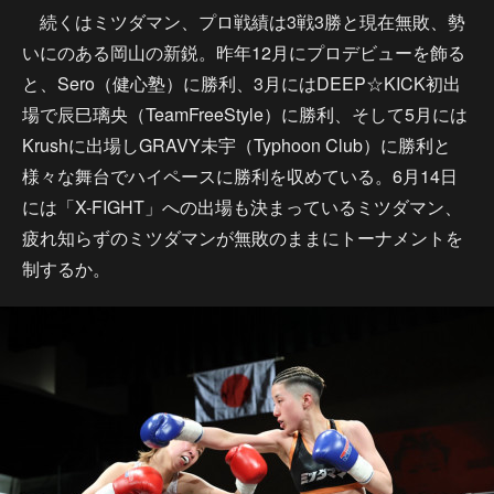
続くはミツダマン、プロ戦績は3戦3勝と現在無敗、勢
いにのある岡山の新鋭。昨年12月にプロデビューを飾る
と、Sero（健心塾）に勝利、3月にはDEEP☆KICK初出
場で辰巳璃央（TeamFreeStyle）に勝利、そして5月には
Krushに出場しGRAVY未宇（Typhoon Club）に勝利と
様々な舞台でハイペースに勝利を収めている。6月14日
には「X-FIGHT」への出場も決まっているミツダマン、
疲れ知らずのミツダマンが無敗のままにトーナメントを
制するか。