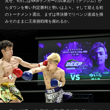
見せ、4月にはNKBランカーの兵庫志門（テツジム）か
らダウンを奪い判定勝利と勢いは上々。そして迎える初
のトーナメント選出、まずは準決勝でリベンジ達成を掴
みそのままに王座挑戦権を握れるか。