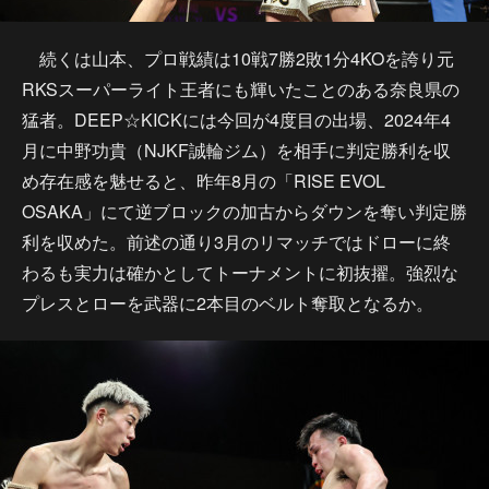
続くは山本、プロ戦績は10戦7勝2敗1分4KOを誇り元
RKSスーパーライト王者にも輝いたことのある奈良県の
猛者。DEEP☆KICKには今回が4度目の出場、2024年4
月に中野功貴（NJKF誠輪ジム）を相手に判定勝利を収
め存在感を魅せると、昨年8月の「RISE EVOL
OSAKA」にて逆ブロックの加古からダウンを奪い判定勝
利を収めた。前述の通り3月のリマッチではドローに終
わるも実力は確かとしてトーナメントに初抜擢。強烈な
プレスとローを武器に2本目のベルト奪取となるか。