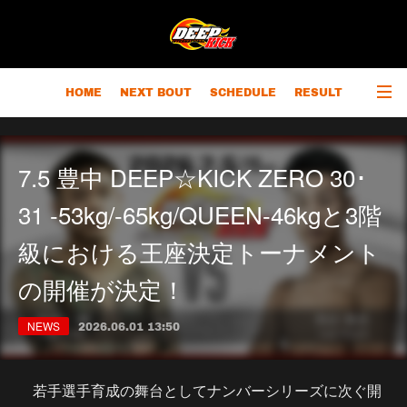
HOME
NEXT BOUT
SCHEDULE
RESULT
RANKING
CHAMPIONS
OUTLINE
7.5 豊中 DEEP☆KICK ZERO 30･
31 -53kg/-65kg/QUEEN-46kgと3階
級における王座決定トーナメント
の開催が決定！
NEWS
2026.06.01 13:50
若手選手育成の舞台としてナンバーシリーズに次ぐ開