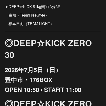
▼DEEP☆KICK-51kg契約 3分3R
由知（TeamFreeStyle）
根本日向（TEAM LIGHT）
◎DEEP☆KICK ZERO
30
2026年7月5日（日）
豊中市・176BOX
OPEN 10:50 / START 11:00
◎DEEP☆KICK ZERO