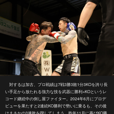
対するは加古、プロ戦績は7戦3勝3敗1分3KOを誇り長
い手足から放たれる強力な技を武器に勝利=KOというレ
コード継続中の倒し屋ファイター。2024年6月にプロデ
ビューを果たすと2連続KO勝利で勢いに乗るも、その後
はまさかの3連敗を喫してしまう。昨年11月に再びKO勝