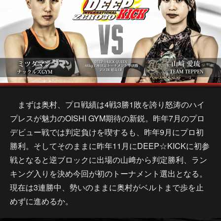
まずは奥村、プロ戦績は4戦3勝1敗を誇り怒涛のハイ
プレスが魅力のOISHI GYM期待の新鋭。昨年7月のプロ
デビュー戦では判定負けを喫するも、昨年9月にプロ初
勝利。そしてそのままに昨年11月にDEEP☆KICKに初参
戦となると逆ブロックに出場の山﨑から判定勝利、ラン
キング入りを決め今回が初のトーナメント選出となる。
現在は3連勝中、勢いのままに奥村がベルトまで歩を止
めずに進めるか。