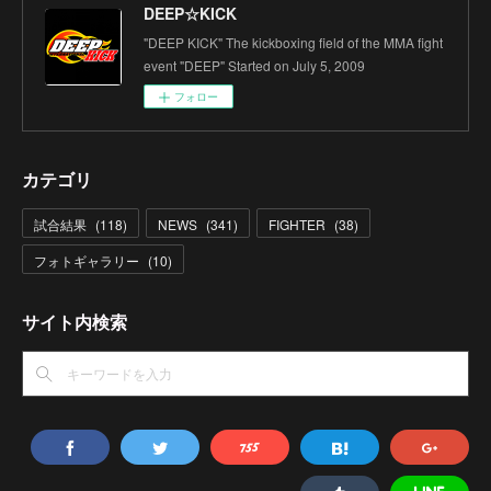
DEEP☆KICK
"DEEP KICK" The kickboxing field of the MMA fight
event "DEEP" Started on July 5, 2009
フォロー
カテゴリ
試合結果
(
118
)
NEWS
(
341
)
FIGHTER
(
38
)
フォトギャラリー
(
10
)
サイト内検索