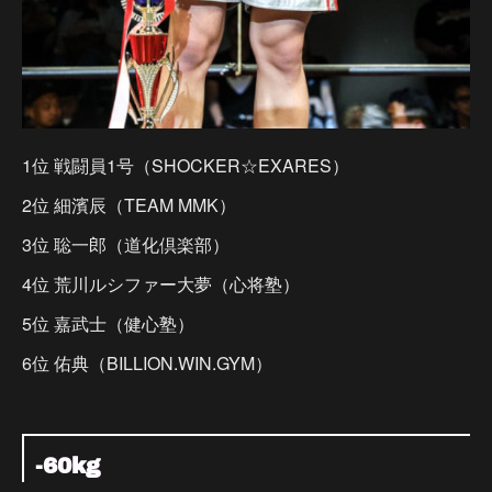
1位 戦闘員1号（SHOCKER☆EXARES）
2位 細濱辰（TEAM MMK）
3位 聡一郎（道化倶楽部）
4位 荒川ルシファー大夢（心将塾）
5位 嘉武士（健心塾）
6位 佑典（BILLION.WIN.GYM）
-60kg