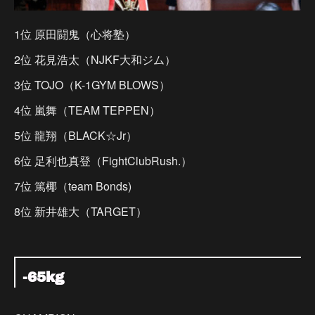
1位 原田闘鬼（心将塾）
2位 花見浩太（NJKF大和ジム）
3位 TOJO（K-1GYM BLOWS）
4位 嵐舞（TEAM TEPPEN）
5位 龍翔（BLACK☆Jr）
6位 足利也真登（FightClubRush.）
7位 篤椰（team Bonds)
8位 新井雄大（TARGET）
-65kg