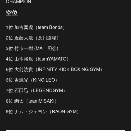
CHAMPION
空位
1位 加古稟虎（team Bonds）
2位 近藤大晟（及川道場）
3位 竹市一樹 (MA二刃会)
4位 山本裕規（teamYAMATO）
5位 大前洸貴（INFINITY KICK BOXING GYM）
6位 吉瀧光（KING LEO）
7位 石田迅（LEGENDGYM）
8位 絢太（teamMISAKI）
9位 ナム・ジェヨン（RAON GYM）