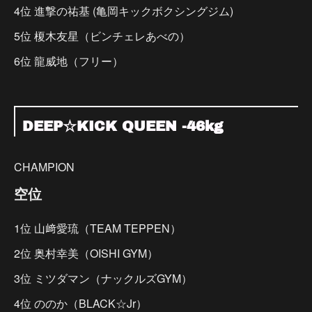
4位 進撃の祐基 (亀岡キックボクシングジム)
5位 榎木友星（ビンチェレあべの）
6位 龍威地（フリー）
DEEP☆KICK QUEEN -46kg
CHAMPION
空位
1位 山﨑愛琉（TEAM TEPPEN）
2位 奥村幸美（OISHI GYM）
3位 ミツダマン（ナックルズGYM）
4位 ののか（BLACK☆Jr）