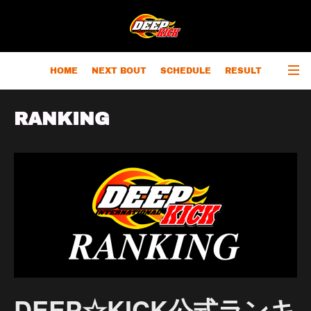
HOME
NEXT BOUT
SCHEDULE
RESULT
RANKING
CHAMPIONS
OUTLINE
RANKING
DEEP☆KICK公式ランキ