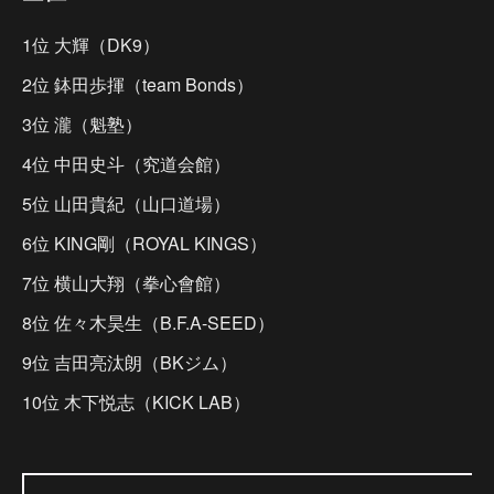
1位 大輝（DK9）
2位 鉢田歩揮（team Bonds）
3位 瀧（魁塾）
4位 中田史斗（究道会館）
5位 山田貴紀（山口道場）
6位 KING剛（ROYAL KINGS）
7位 横山大翔（拳心會館）
8位 佐々木昊生（B.F.A-SEED）
9位 吉田亮汰朗（BKジム）
10位 木下悦志（KICK LAB）