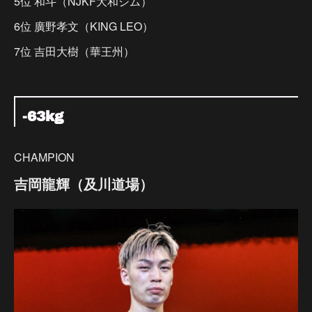
5位 和斗（NJKF大和ジム）
6位 廣野孝文（KING LEO）
7位 吉田大樹（華王州）
-63kg
CHAMPION
吉岡龍輝（及川道場）