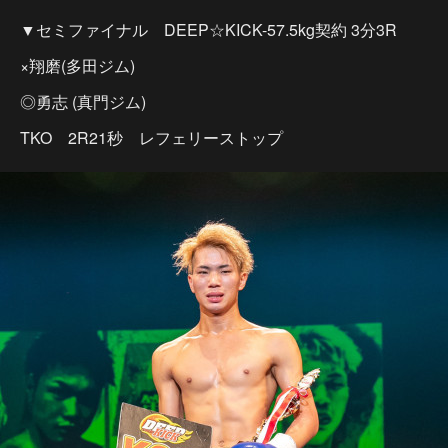
▼セミファイナル DEEP☆KICK-57.5kg契約 3分3R
×翔磨(多田ジム)
◎勇志 (真門ジム)
TKO 2R21秒 レフェリーストップ