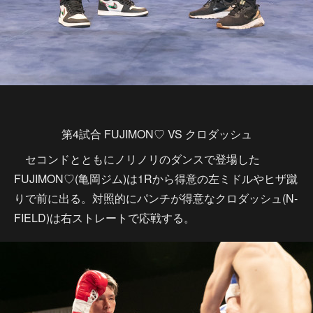
第4試合 FUJIMON♡ VS クロダッシュ
セコンドとともにノリノリのダンスで登場した
FUJIMON♡(亀岡ジム)は1Rから得意の左ミドルやヒザ蹴
りで前に出る。対照的にパンチが得意なクロダッシュ(N-
FIELD)は右ストレートで応戦する。