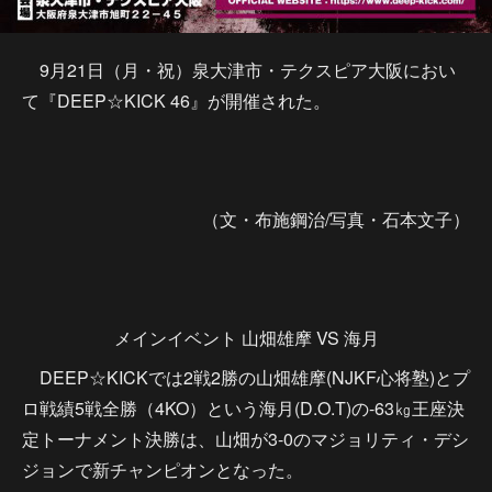
9月21日（月・祝）泉大津市・テクスピア大阪におい
て『DEEP☆KICK 46』が開催された。
（文・布施鋼治/写真・石本文子）
メインイベント 山畑雄摩 VS 海月
DEEP☆KICKでは2戦2勝の山畑雄摩(NJKF心将塾)とプ
ロ戦績5戦全勝（4KO）という海月(D.O.T)の-63㎏王座決
定トーナメント決勝は、山畑が3-0のマジョリティ・デシ
ジョンで新チャンピオンとなった。