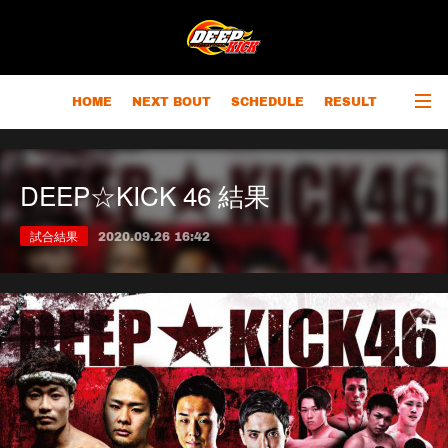
HOME
NEXT BOUT
SCHEDULE
RESULT
RANKING
CHAMPIONS
OUTLINE
DEEP☆KICK 46 結果
試合結果
2020.09.26 16:42