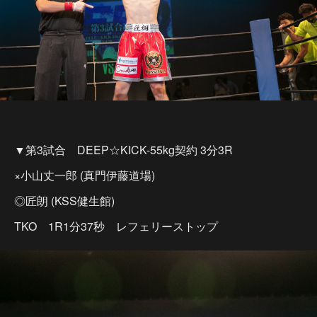
▼第3試合 DEEP☆KICK-55kg契約 3分3R
×小山丈一郎 (真門伊藤道場)
◎匠朗 (KSS健生館)
TKO 1R1分37秒 レフェリーストップ