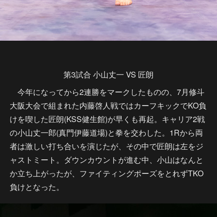
第3試合 小山丈一 VS 匠朗
今年になってから2連勝をマークしたものの、7月修斗
大阪大会で組まれた内藤啓人戦ではカーフキックでKO負
けを喫した匠朗(KSS健生館)が早くも再起。キャリア2戦
の小山丈一郎(真門伊藤道場)と拳を交わした。1Rから両
者は激しい打ち合いを演じたが、その中で匠朗は左をジ
ャストミート。ダウンカウントが進む中、小山はなんと
か立ち上がったが、ファイティングポーズをとれずTKO
負けとなった。