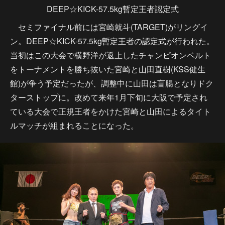
DEEP☆KICK-57.5kg暫定王者認定式
セミファイナル前には宮崎就斗(TARGET)がリングイ
ン。DEEP☆KICK-57.5kg暫定王者の認定式が行われた。
当初はこの大会で横野洋が返上したチャンピオンベルト
をトーナメントを勝ち抜いた宮崎と山田直樹(KSS健生
館)が争う予定だったが、調整中に山田は盲腸となりドク
ターストップに。改めて来年1月下旬に大阪で予定され
ている大会で正規王者をかけた宮崎と山田によるタイト
ルマッチが組まれることになった。