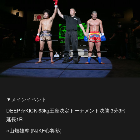
▼メインイベント
DEEP☆KICK-63kg王座決定トーナメント決勝 3分3R
延長1R
○山畑雄摩 (NJKF心将塾)