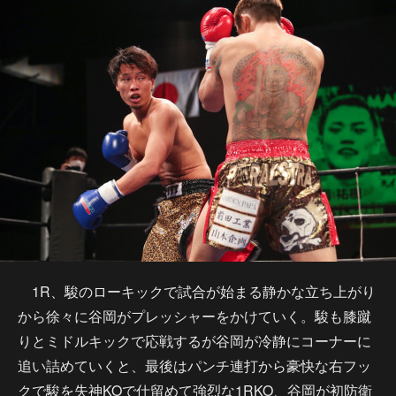
1R、駿のローキックで試合が始まる静かな立ち上がり
から徐々に谷岡がプレッシャーをかけていく。駿も膝蹴
りとミドルキックで応戦するが谷岡が冷静にコーナーに
追い詰めていくと、最後はパンチ連打から豪快な右フッ
クで駿を失神KOで仕留めて強烈な1RKO、谷岡が初防衛