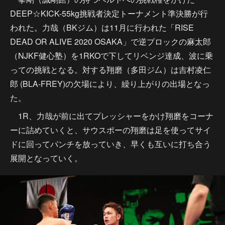
DEEP☆KICK-55kg挑戦者決定トーナメント準決勝が行
われた。力哉（BKジム）は11月に行われた「RISE
DEAD OR ALIVE 2020 OSAKA」で逆ブロックの麻太郎
（NJKF健心塾）を1RKOで下してリベンジ達成、波に乗
っての挑戦となる。対する翔磨（多田ジ厶）は吉村凌仁
郎 (BLA-FREY)の欠場により、繰り上がりの出場となっ
た。
1R、力哉が前に出てプレッシャーをかけ翔磨をコーナ
ーに詰めていくと、サウスポーの翔磨は足を使ってサイ
ドに回ってパンチを放っていき、早くも互いに打ち合う
展開となっていく。