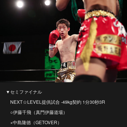
▼セミファイナル
NEXT☆LEVEL提供試合 -49kg契約 1分30秒3R
○伊藤千飛（真門伊藤道場）
×中島隆徳（GETOVER）