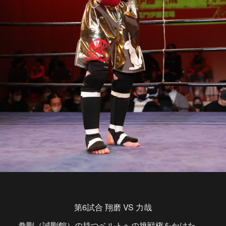
第6試合 翔磨 VS 力哉
拳剛（誠剛館）の持つベルトへの挑戦権をかけた