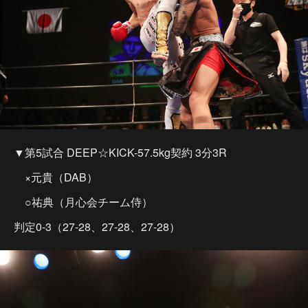
▼第5試合 DEEP☆KICK-57.5kg契約 3分3R
×元貴（DAB）
○祐典（月心会チーム侍）
判定0-3（27-28、27-28、27-28）