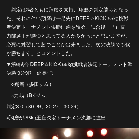
判定は3者ともに翔磨を支持、翔磨の判定勝ちとなっ
た。それに伴い翔磨は一足先にDEEP☆KICK-55kg挑戦
者決定トーナメント決勝に駒を進め、試合後、「正直、
力哉選手が勝つと思ってる人が多かったと思いますが、
必死に練習して勝つことが出来ました。次の決勝でも僕
が勝ちます」とコメントした。
▼第6試合 DEEP☆KICK-55kg挑戦者決定トーナメント準
決勝 3分3R 延長1R
○翔磨（多田ジ厶）
×力哉（BKジム）
判定3-0（30-29、30-27、30-29）
※翔磨が-55kg王座決定トーナメン決勝に進出