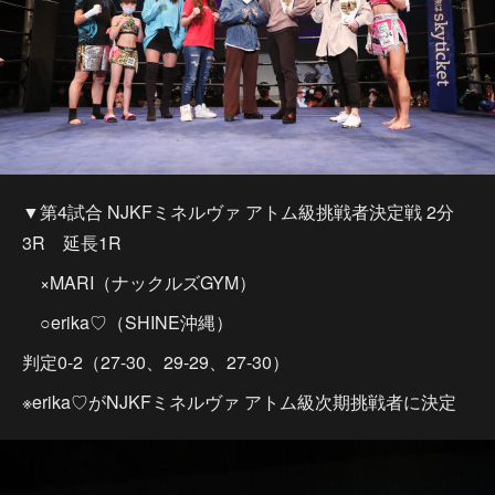
▼第4試合 NJKFミネルヴァ アトム級挑戦者決定戦 2分
3R 延長1R
×MARI（ナックルズGYM）
○erika♡（SHINE沖縄）
判定0-2（27-30、29-29、27-30）
※erika♡がNJKFミネルヴァ アトム級次期挑戦者に決定