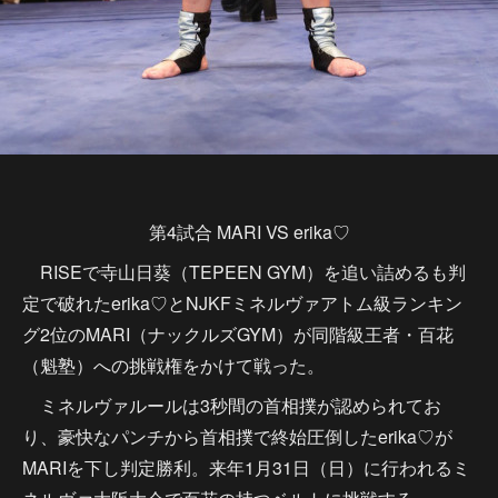
第4試合 MARI VS erika♡
RISEで寺山日葵（TEPEEN GYM）を追い詰めるも判
定で破れたerika♡とNJKFミネルヴァアトム級ランキン
グ2位のMARI（ナックルズGYM）が同階級王者・百花
（魁塾）への挑戦権をかけて戦った。
ミネルヴァルールは3秒間の首相撲が認められてお
り、豪快なパンチから首相撲で終始圧倒したerika♡が
MARIを下し判定勝利。来年1月31日（日）に行われるミ