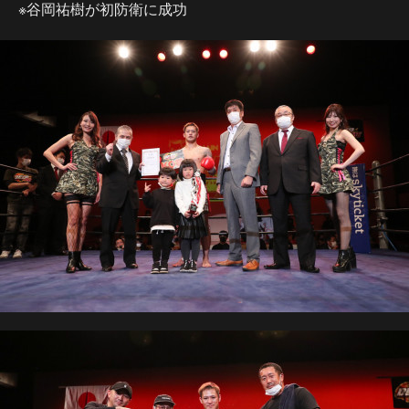
※谷岡祐樹が初防衛に成功