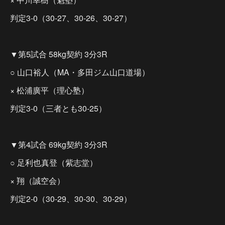
判定3-0（30-27、30-26、30-27）
▼第5試合 58kg契約 3分3R
○ 山口裕人（MA・多田ジム山口道場）
× 松浦廣平（理心塾）
判定3-0（三者とも30-25）
▼第4試合 69kg契約 3分3R
○ 足利也真登（紫志堂）
× 翔（誠空会）
判定2-0（30-29、30-30、30-29）