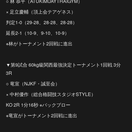
○ 林 恭平（ATUKIMUAYTHAIGYM）
× 足立慶輔（頂上会テアゲネス）
判定1-0（29-28、28-28、28-28）
延長2-1（10-9、9-10、10-9）
※林がトーナメント2回戦に進出
▼第9試合 60kg級関西最強決定トーナメント1回戦 3分
3R
○ 竜宣（NJKF・誠至会）
× 中村優作（総合格闘技スタジオSTYLE）
KO 2R 1分16秒 ※バックブロー
※竜宣がトーナメント2回戦に進出