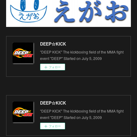
DEEP☆KICK
"DEEP KICK" The kickboxing field of the MMA fight
event "DEEP" Started on July 5, 2009
フォロー
DEEP☆KICK
"DEEP KICK" The kickboxing field of the MMA fight
event "DEEP" Started on July 5, 2009
フォロー