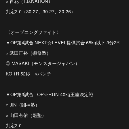
× 百花（T.B.NATION）
判定3-0（30-27、30-27、30-26）
〈オープニングファイト〉
▼OP第4試合 NEXT☆LEVEL提供試合 65kg以下 3分2R
× 武田正裕（顕修塾）
◎ MASAKI（モンスタージャパン）
KO 1R 52秒 ※パンチ
▼OP第3試合 TOP☆RUN-40kg王座決定戦
○ JIN（闘神塾）
× 山田有佑（魁塾）
判定3-0