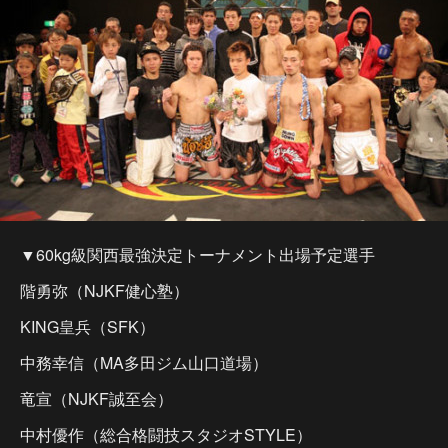
▼60kg級関西最強決定トーナメント出場予定選手
階勇弥（NJKF健心塾）
KING皇兵（SFK）
中務幸信（MA多田ジム山口道場）
竜宣（NJKF誠至会）
中村優作（総合格闘技スタジオSTYLE）