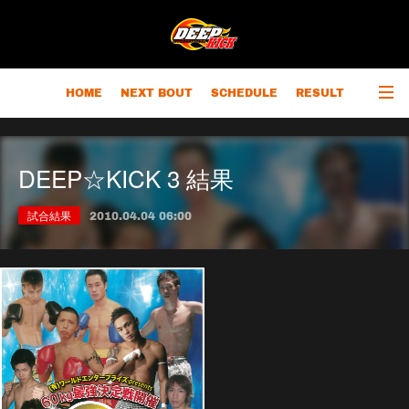
HOME
NEXT BOUT
SCHEDULE
RESULT
RANKING
CHAMPIONS
OUTLINE
DEEP☆KICK 3 結果
試合結果
2010.04.04 06:00