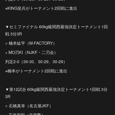
※KING皇兵がトーナメント2回戦に進出
▼セミファイナル 60kg級関西最強決定トーナメント1回
戦 3分3R
○ 楠本紘平（M-FACTORY）
× MO刃KI（NJKF・二刃会）
判定2-0（30-30、30-29、30-29）
※楠本がトーナメント2回戦に進出
▼第12試合 60kg級関西最強決定トーナメント1回戦 3分
3R
○ 石橋真幸（名古屋JKF）
× 石井宏和（京賀塾）