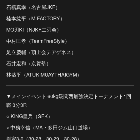
石橋真幸（名古屋JKF）
楠本紘平（M-FACTORY）
MO刃KI（NJKF二刃会）
中村匡孝（TeamFreeStyle）
足立慶輔（頂上会テアゲネス）
石井宏和（京賀塾）
林恭平（ATUKIMUAYTHAIGYM）
▼メインイベント 60kg級関西最強決定トーナメント1回
戦 3分3R
○ KING皇兵（SFK）
× 中務幸信（MA・多田ジム山口道場）
判定3-0（30-28、30-29、30-28）