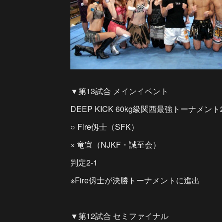
▼第13試合 メインイベント
DEEP KICK 60kg級関西最強トーナメント
○ Fire仭士（SFK）
× 竜宜（NJKF・誠至会）
判定2-1
※Fire仭士が決勝トーナメントに進出
▼第12試合 セミファイナル