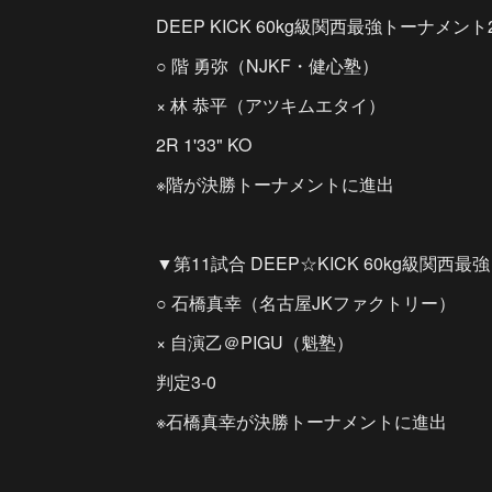
DEEP KICK 60kg級関西最強トーナメント
○ 階 勇弥（NJKF・健心塾）
× 林 恭平（アツキムエタイ）
2R 1'33" KO
※階が決勝トーナメントに進出
▼第11試合 DEEP☆KICK 60kg級関西
○ 石橋真幸（名古屋JKファクトリー）
× 自演乙＠PIGU（魁塾）
判定3-0
※石橋真幸が決勝トーナメントに進出