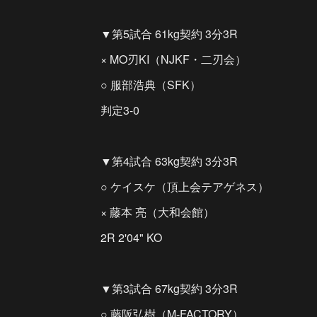
▼第5試合 61kg契約 3分3R
× MO刃KI（NJKF・二刃会）
○ 服部浩典（SFK）
判定3-0
▼第4試合 63kg契約 3分3R
○ ケイスケ（頂上会テアゲネス）
× 藤本 亮（大和会館）
2R 2'04" KO
▼第3試合 67kg契約 3分3R
○ 藤阪弘樹（M-FACTORY）