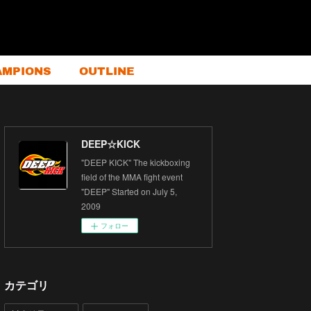
AMPIONS
OUTLINE
DEEP☆KICK
"DEEP KICK" The kickboxing
field of the MMA fight event
"DEEP" Started on July 5,
2009
フォロー
カテゴリ