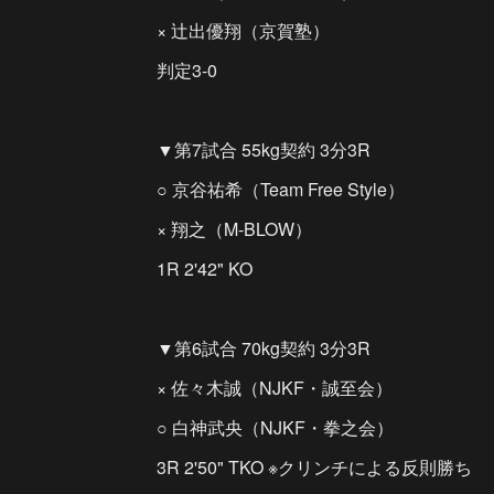
× 辻出優翔（京賀塾）
判定3-0
▼第7試合 55kg契約 3分3R
○ 京谷祐希（Team Free Style）
× 翔之（M-BLOW）
1R 2'42" KO
▼第6試合 70kg契約 3分3R
× 佐々木誠（NJKF・誠至会）
○ 白神武央（NJKF・拳之会）
3R 2'50" TKO ※クリンチによる反則勝ち