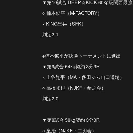
▼第10試合 DEEP☆KICK 60kg級関西
○ 楠本鉱平（M-FACTORY）
× KING皇兵（SFK）
判定2-1
※楠本鉱平が決勝トーナメントに進出
▼第9試合 54kg契約 3分3R
× 上谷晃平（MA・多田ジム山口道場）
○ 高橋拓也（NJKF・拳之会）
判定2-0
▼第8試合 58kg契約 3分3R
○ 皇治（NJKF・二刃会）