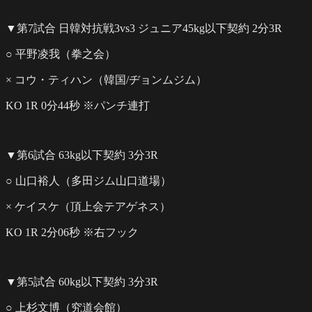
▼第7試合 日韓対抗戦3vs3 ジュニア45kg以下契約 2分3R
○ 平野凌我（拳之会）
× コウ・ティハン（韓国/ヂョンムジム）
KO 1R 0分44秒 ※パンチ連打
▼第6試合 63kg以下契約 3分3R
○ 山口裕人（多田ジム山口道場）
× ケイスケ（頂上会テアゲネス）
KO 1R 2分06秒 ※右フック
▼第5試合 60kg以下契約 3分3R
○ 上杉文博（究道会館）