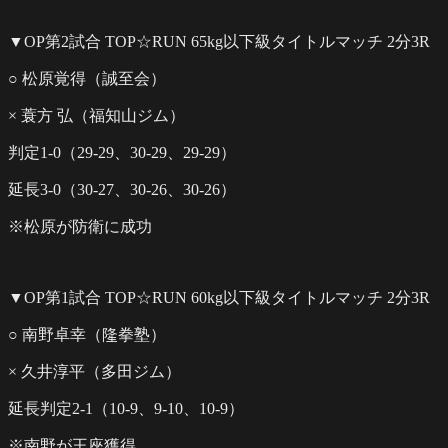
▼OP第2試合 TOP☆RUN 65kg以下級タイトルマッチ 2分3R
○ 松原覚得（誠至会）
× 蓑方 弘（福知山ジム）
判定1-0（29-29、30-29、29-29）
延長3-0（30-27、30-26、30-26）
※松原が防衛に成功
▼OP第1試合 TOP☆RUN 60kg以下級タイトルマッチ 2分3R
○ 南野卓幸（隆拳塾）
× 久井淳平（多田ジム）
延長判定2-1（10-9、9-10、10-9）
※南野が王座獲得