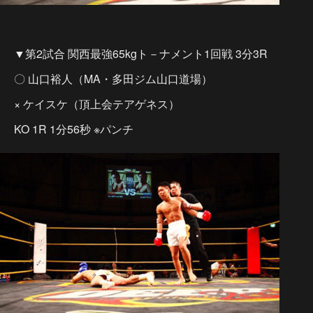
▼第2試合 関西最強65kgト－ナメント1回戦 3分3R
〇 山口裕人（MA・多田ジム山口道場）
× ケイスケ（頂上会テアゲネス）
KO 1R 1分56秒 ※パンチ