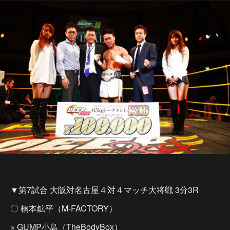
▼第7試合 大阪対名古屋４対４マッチ大将戦 3分3R
〇 楠本鉱平（M-FACTORY）
× GUMP小島（TheBodyBox）