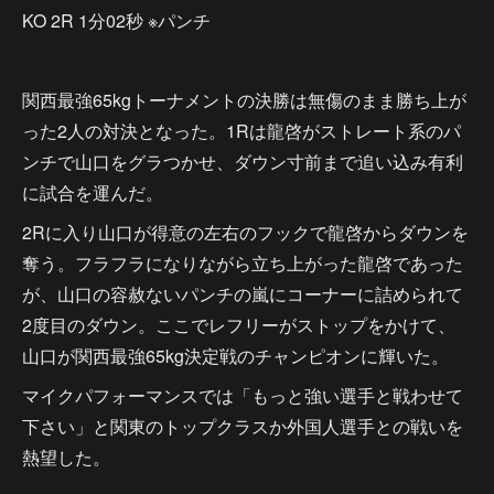
KO 2R 1分02秒 ※パンチ
関西最強65kgトーナメントの決勝は無傷のまま勝ち上が
った2人の対決となった。1Rは龍啓がストレート系のパ
ンチで山口をグラつかせ、ダウン寸前まで追い込み有利
に試合を運んだ。
2Rに入り山口が得意の左右のフックで龍啓からダウンを
奪う。フラフラになりながら立ち上がった龍啓であった
が、山口の容赦ないパンチの嵐にコーナーに詰められて
2度目のダウン。ここでレフリーがストップをかけて、
山口が関西最強65kg決定戦のチャンピオンに輝いた。
マイクパフォーマンスでは「もっと強い選手と戦わせて
下さい」と関東のトップクラスか外国人選手との戦いを
熱望した。