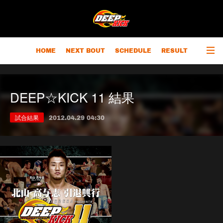
HOME
NEXT BOUT
SCHEDULE
RESULT
RANKING
CHAMPIONS
OUTLINE
DEEP☆KICK 11 結果
試合結果
2012.04.29 04:30