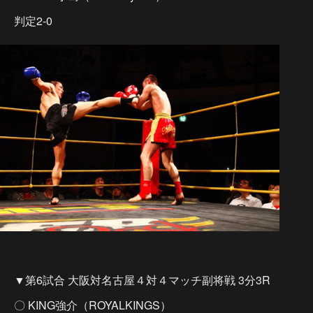
判定2-0
▼第6試合 大阪対名古屋４対４マッチ副将戦 3分3R
〇 KING強介（ROYALKINGS）