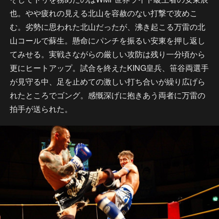
也。やや疲れの見える北山を容赦のない打撃で攻めこ
む。劣勢に思われた北山だったが、沸き起こる万雷の北
山コールで蘇生。懸命にパンチを振るい安東を押し返し
てみせる。実戦さながらの厳しい攻防は残り一分頃から
更にヒートアップ。試合を終えたKING皇兵、笹谷両選手
が見守る中、足を止めての激しい打ち合いが繰り広げら
れたところでゴング。感慨深げに抱きあう両者に万雷の
拍手が送られた。