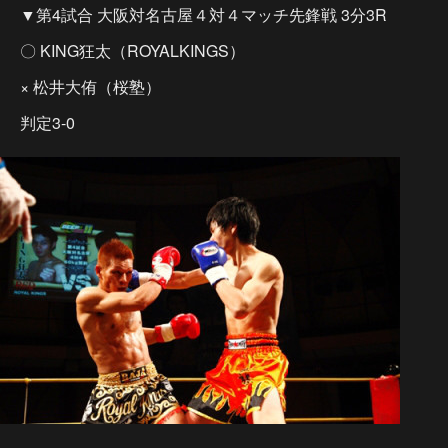
▼第4試合 大阪対名古屋４対４マッチ先鋒戦 3分3R
〇 KING狂太（ROYALKINGS）
× 松井大侑（桜塾）
判定3-0