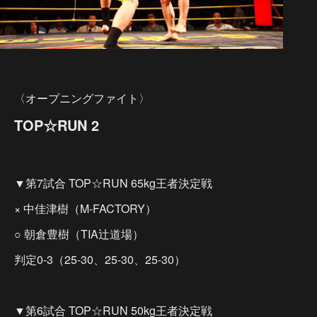
〈オープニングファイト〉
TOP☆RUN 2
▼第7試合 TOP☆RUN 65kg王者決定戦
× 中佳津樹（M-FACTORY）
○ 朝倉豊樹（TIA辻道場）
判定0-3（25-30、25-30、25-30）
▼第6試合 TOP☆RUN 50kg王者決定戦