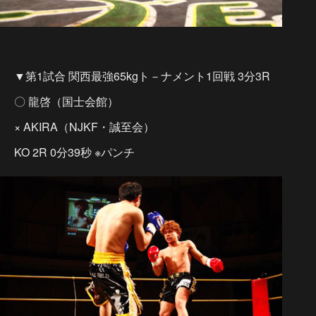
▼第1試合 関西最強65kgト－ナメント1回戦 3分3R
〇 龍啓（国士会館）
× AKIRA（NJKF・誠至会）
KO 2R 0分39秒 ※パンチ