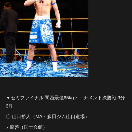
▼セミファイナル 関西最強65kgト－ナメント決勝戦 3分
3R
〇 山口裕人（MA・多田ジム山口道場）
× 龍啓（国士会館）