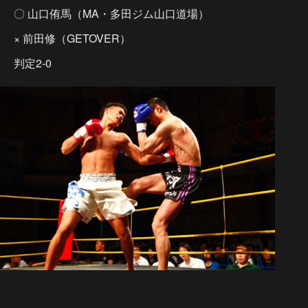
〇 山口侑馬（MA・多田ジム山口道場）
× 前田修（GETOVER）
判定2-0