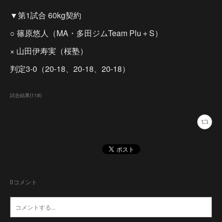
▼第1試合 60kg契約
○ 篠原悠人（MA・多田ジムTeam Plu＋S）
× 山田伊寿実（桜塾）
判定3-0（20-18、20-18、20-18）
試合結果
(
118
)
0
コメント