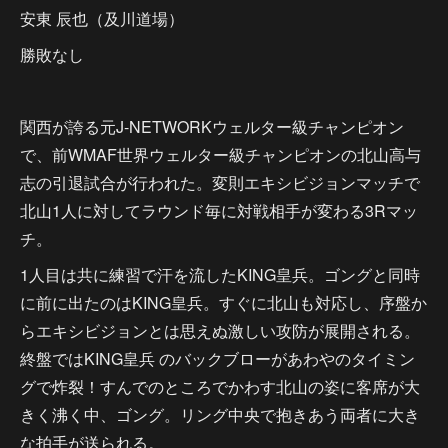
安東 辰也（及川道場）
勝敗なし
関西が誇る元J-NETWORKウェルター級チャンピオン
で、前WMAF世界ウェルター級チャンピオンの北山高与
志の引退試合が行われた。変則エキシビジョンマッチで
北山1人に対してラウンド毎に対戦相手が変わる3Rマッ
チ。
1人目は共に練習で汗を流したKING皇兵。ゴングと同時
に前に出たのはKING皇兵。すぐに北山も対応し、序盤か
らエキシビジョンとは思えぬ激しい攻防が展開される。
終盤ではKING皇兵 のバックブローがあわやのタイミン
グで炸裂！すんでのところでかわす北山の姿に客席が大
きく沸く中、ゴング。リング中央で抱きあう両者に大き
な拍手が送られる。