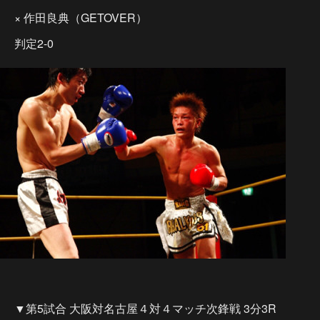
× 作田良典（GETOVER）
判定2-0
▼第5試合 大阪対名古屋４対４マッチ次鋒戦 3分3R