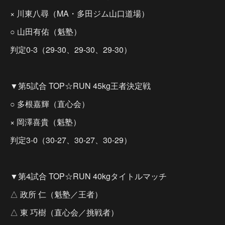
× 川東八尋（MA・多田ジム山口道場）
○ 山田有佑（魁塾）
判定0-3（29-30、29-30、29-30）
▼第5試合 TOP☆RUN 45kg王者決定戦
○ 多根嘉輝（直心会）
× 岡澤喜貴（魁塾）
判定3-0（30-27、30-27、30-29）
▼第4試合 TOP☆RUN 40kgタイトルマッチ
△ 政所 仁（魁塾／王者）
△ 東 巧樹（直心会／挑戦者）