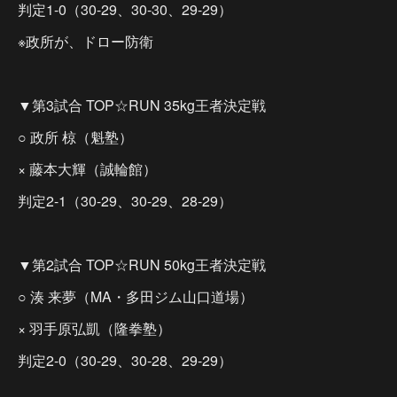
判定1-0（30-29、30-30、29-29）
※政所が、ドロー防衛
▼第3試合 TOP☆RUN 35kg王者決定戦
○ 政所 椋（魁塾）
× 藤本大輝（誠輪館）
判定2-1（30-29、30-29、28-29）
▼第2試合 TOP☆RUN 50kg王者決定戦
○ 湊 来夢（MA・多田ジム山口道場）
× 羽手原弘凱（隆拳塾）
判定2-0（30-29、30-28、29-29）