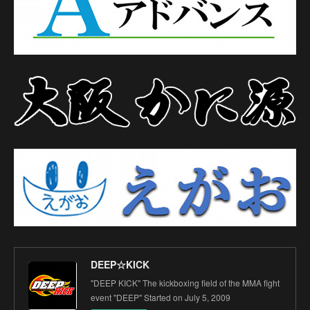
DEEP☆KICK
"DEEP KICK" The kickboxing field of the MMA fight
event "DEEP" Started on July 5, 2009