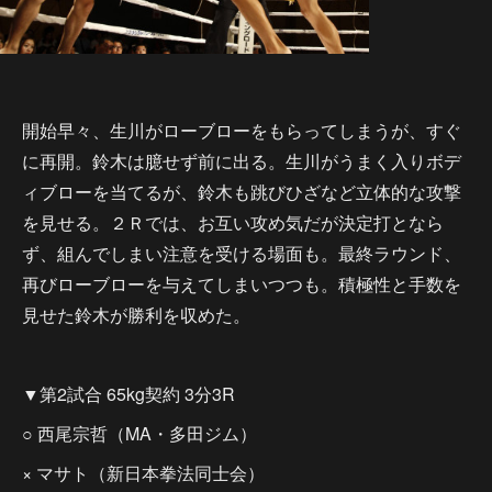
開始早々、生川がローブローをもらってしまうが、すぐ
に再開。鈴木は臆せず前に出る。生川がうまく入りボデ
ィブローを当てるが、鈴木も跳びひざなど立体的な攻撃
を見せる。２Ｒでは、お互い攻め気だが決定打となら
ず、組んでしまい注意を受ける場面も。最終ラウンド、
再びローブローを与えてしまいつつも。積極性と手数を
見せた鈴木が勝利を収めた。
▼第2試合 65kg契約 3分3R
○ 西尾宗哲（MA・多田ジム）
× マサト（新日本拳法同士会）