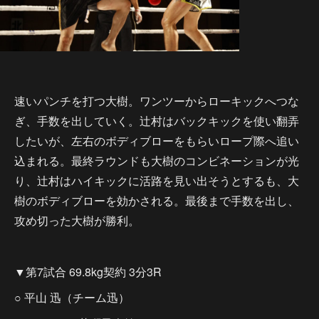
速いパンチを打つ大樹。ワンツーからローキックへつな
ぎ、手数を出していく。辻村はバックキックを使い翻弄
したいが、左右のボディブローをもらいロープ際へ追い
込まれる。最終ラウンドも大樹のコンビネーションが光
り、辻村はハイキックに活路を見い出そうとするも、大
樹のボディブローを効かされる。最後まで手数を出し、
攻め切った大樹が勝利。
▼第7試合 69.8kg契約 3分3R
○ 平山 迅（チーム迅）