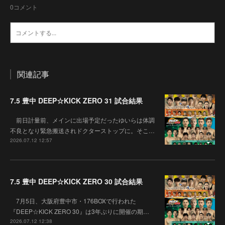
0
コメント
関連記事
7.5 豊中 DEEP☆KICK ZERO 31 試合結果
前日計量前、メインに出場予定だったゆいらは体調
不良となり緊急搬送されドクターストップに。そこ…
2026.07.12 12:57
7.5 豊中 DEEP☆KICK ZERO 30 試合結果
7月5日、大阪府豊中市・176BOXで行われた
『DEEP☆KICK ZERO 30』は3年ぶりに開催の期…
2026.07.12 12:38