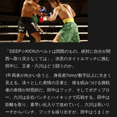
「DEEP☆KICKのベルトは関西のもの。絶対に自分が関
西へ取り戻さなくては」。決意のタイトルマッチに挑む
田中に、王者・六川はどう闘うのか。
1R 両者が向かい合うと、身長差7cmが数字以上に大きく
見える。淡々とした表情の王者と、彼を睨みつける挑戦
者の表情が対照的だ。田中はフック、そしてボディブロ
ー。六川は左右パンチとハイキックで応戦する。田中は
距離を取り、素早い出入りで攻めていく。六川は長いリ
ーチからパンチ、フックを繰り出すが、田中はうまくか