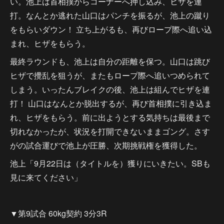
い。池上は首相撲からコーナーへ押し込み、ヒザを連
打。なんとか逃れた山口はパンチを振るが、池上の蹴り
をもらいダウン！ 立ち上がるも、再びロープ際へ追い込
まれ、ヒザをもらう。
最終ラウンドも、池上は自分の距離を保つ。山口は跳び
ヒザで攪乱を狙うが、またもロープ際へ追いつめられて
しまう。いったんブレイクの後、池上は組んでヒザを連
打！ 山口はなんとか脱出するが、再び首相撲に引き込ま
れ、ヒザをもらう。前に出ようとする気持ちは最後まで
切れなかったが、状況を打開できないままゴング。さす
がの試合運びで池上が圧勝、次期挑戦権を獲得した。
池上「9月22日は（タイトルを）獲りにいきたい。SBも
見に来てください」
▼第9試合 60kg契約 3分3R