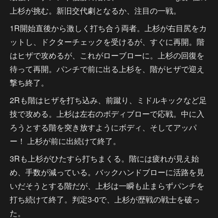
上杉が挑む。新旧交代劇となるか、注目の一戦。
1R開始直後から激しく打ち合う両者。上杉が右目尻をカ
ットし、ドクターチェックを受けるが、すぐに再開。階
はヒザで攻めるが、これがローブローに。上杉の回復を
待って再開。パンチで前に出る上杉を、階がヒザで迎え
撃ち終了。
2Rも階はヒザを打ち込み、前蹴り、ミドルキックなど足
技で攻める。上杉は左右のボディブローで応戦。中に入
ろうとする階を突き放すようにボディ、そしてアッパ
ー！ 上杉が前に出続けて終了。
3Rも上杉がひたすら打ちまくる。階には疲れが見え始
め、手数が減っている。バックハンドブローに活路を見
いだそうとする階だが、上杉は一瞬も止まらずパンチを
打ち続けて終了。判定3-0で、上杉が歴戦の戦士を破っ
た。