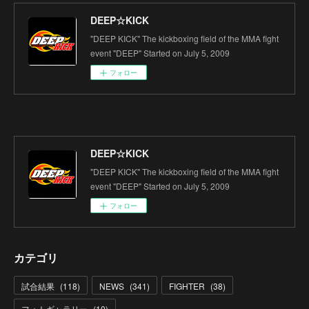
DEEP☆KICK
"DEEP KICK" The kickboxing field of the MMA fight
event "DEEP" Started on July 5, 2009
フォロー
DEEP☆KICK
"DEEP KICK" The kickboxing field of the MMA fight
event "DEEP" Started on July 5, 2009
フォロー
カテゴリ
試合結果
(
118
)
NEWS
(
341
)
FIGHTER
(
38
)
フォトギャラリー
(
10
)