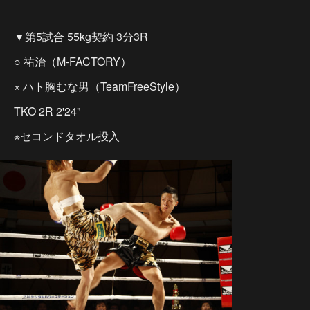
▼第5試合 55kg契約 3分3R
○ 祐治（M-FACTORY）
× ハト胸むな男（TeamFreeStyle）
TKO 2R 2'24"
※セコンドタオル投入