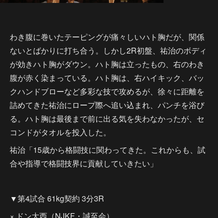
わき腹に巻いたテーピングが痛々しいハト胸だが、関係
ないとばかりに打ち合う。しかし2R初盤、祐治のボディ
が効きハト胸がダウン。ハト胸は立ったもの、右のわき
腹が赤く染まっている。ハト胸は、右ハイキック、バッ
クハンドブローなど多彩な技で攻めるが、徐々に距離を
詰めてきた祐治にロープ際へ追い込まれ、パンチを浴び
る。ハト胸は最後まで前に出る気を失わなかったが、セ
コンドがタオルを投入した。
祐治「15歳から格闘技に関わってきた。これからも、試
合や指導で格闘技界に貢献していきたい」
▼第4試合 61kg契約 3分3R
× ドン大西（NJKF・誠至会）