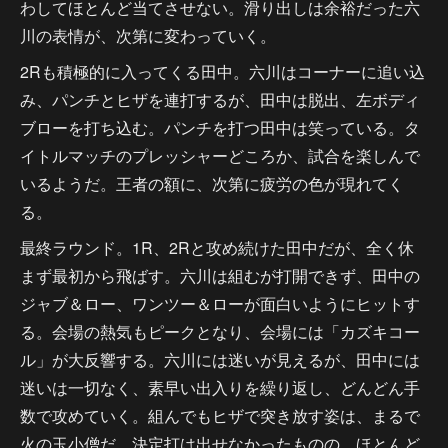
わしてほとんど当てさせない。滑り出しは余裕だった六
川の表情が、次第に変わっていく。
2Rも積極的に入ってくる田中。六川はコーナーに追い込
み、パンチとヒザを連打するが、田中は脱出、左ボディ
ブローを打ち込む。パンチを打つ田中は笑っている。タ
イトルマッチのプレッシャーどころか、試合を楽しんで
いるようだ。王者の額に、次第に疲労の色が現れてく
る。
最終ラウンド。1R、2Rと攻め続けた田中だが、全く休
まず最初から飛ばす。六川は組むが打開できず、田中の
ジャブ＆ロー、ワンツー＆ローが面白いようにヒットす
る。会場の熱気もピークとなり、会場には「カズキコー
ル」が大反響する。六川には迷いが見えるが、田中には
迷いは一切なく、素早い出入りを繰り返し、どんどん手
数で攻めていく。組んでもヒザで突き放す姿は、まるで
火の玉小僧だ。決定打は出せなかったものの、ほとんど