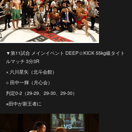
▼第11試合 メインイベント DEEP☆KICK 55kg級タイト
ルマッチ 3分3R
× 六川星矢（北斗会館）
○ 田中一輝（月心会）
判定0-2（29-29、29-30、29-30）
※田中が新王者に