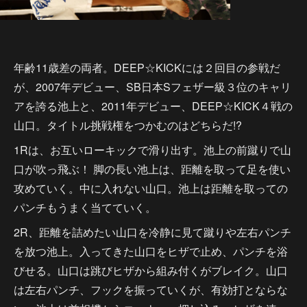
年齢11歳差の両者。DEEP☆KICKには２回目の参戦だ
が、2007年デビュー、SB日本Sフェザー級３位のキャリ
アを誇る池上と、2011年デビュー、DEEP☆KICK４戦の
山口。タイトル挑戦権をつかむのはどちらだ!?
1Rは、お互いローキックで滑り出す。池上の前蹴りで山
口が吹っ飛ぶ！ 脚の長い池上は、距離を取って足を使い
攻めていく。中に入れない山口。池上は距離を取っての
パンチもうまく当てていく。
2R、距離を詰めたい山口を冷静に見て蹴りや左右パンチ
を放つ池上。入ってきた山口をヒザで止め、パンチを浴
びせる。山口は跳びヒザから組み付くがブレイク。山口
は左右パンチ、フックを振っていくが、有効打とならな