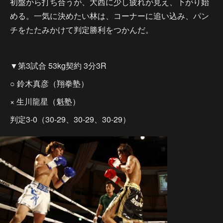
初盤から打ち合うが、大西に少し疲れが見え、下がり始
める。一気に決めたい林は、コーナーに追い込み、パン
チをたたみかけて判定勝利をつかんだ。
▼第3試合 53kg契約 3分3R
○ 鈴木真彦（翔拳塾）
× 生川龍星（魁塾）
判定3-0（30-29、30-29、30-29）