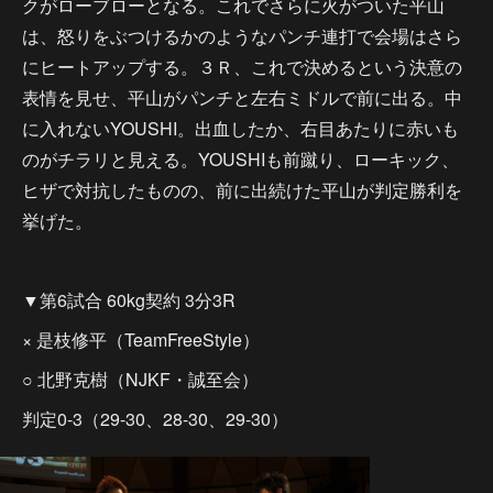
クがローブローとなる。これでさらに火がついた平山
は、怒りをぶつけるかのようなパンチ連打で会場はさら
にヒートアップする。３Ｒ、これで決めるという決意の
表情を見せ、平山がパンチと左右ミドルで前に出る。中
に入れないYOUSHI。出血したか、右目あたりに赤いも
のがチラリと見える。YOUSHIも前蹴り、ローキック、
ヒザで対抗したものの、前に出続けた平山が判定勝利を
挙げた。
▼第6試合 60kg契約 3分3R
× 是枝修平（TeamFreeStyle）
○ 北野克樹（NJKF・誠至会）
判定0-3（29-30、28-30、29-30）