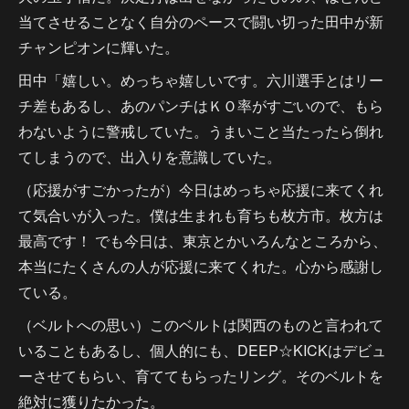
当てさせることなく自分のペースで闘い切った田中が新
チャンピオンに輝いた。
田中「嬉しい。めっちゃ嬉しいです。六川選手とはリー
チ差もあるし、あのパンチはＫＯ率がすごいので、もら
わないように警戒していた。うまいこと当たったら倒れ
てしまうので、出入りを意識していた。
（応援がすごかったが）今日はめっちゃ応援に来てくれ
て気合いが入った。僕は生まれも育ちも枚方市。枚方は
最高です！ でも今日は、東京とかいろんなところから、
本当にたくさんの人が応援に来てくれた。心から感謝し
ている。
（ベルトへの思い）このベルトは関西のものと言われて
いることもあるし、個人的にも、DEEP☆KICKはデビュ
ーさせてもらい、育ててもらったリング。そのベルトを
絶対に獲りたかった。