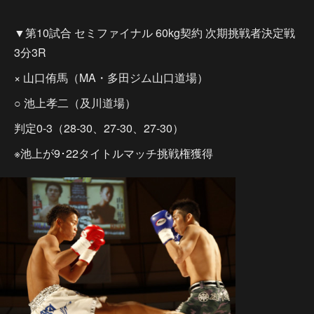
▼第10試合 セミファイナル 60kg契約 次期挑戦者決定戦
3分3R
× 山口侑馬（MA・多田ジム山口道場）
○ 池上孝二（及川道場）
判定0-3（28-30、27-30、27-30）
※池上が9･22タイトルマッチ挑戦権獲得