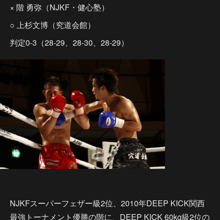
× 階 勇弥（NJKF・健心塾）
○ 上杉文博（究道会館）
判定0-3（28-29、28-30、28-29）
NJKFスーパーフェザー級2位、2010年DEEP KICK関西
最強トーナメント優勝の階に、DEEP KICK 60kg級2位の