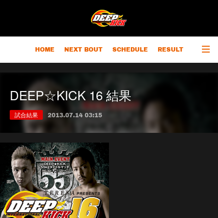
HOME
NEXT BOUT
SCHEDULE
RESULT
RANKING
CHAMPIONS
OUTLINE
DEEP☆KICK 16 結果
試合結果
2013.07.14 03:15