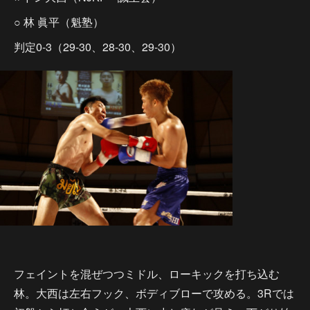
○ 林 眞平（魁塾）
判定0-3（29-30、28-30、29-30）
フェイントを混ぜつつミドル、ローキックを打ち込む
林。大西は左右フック、ボディブローで攻める。3Rでは