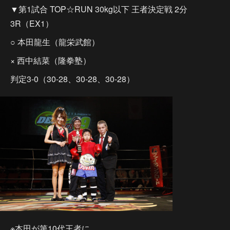
▼第1試合 TOP☆RUN 30kg以下 王者決定戦 2分
3R（EX1）
○ 本田龍生（龍栄武館）
× 西中結菜（隆拳塾）
判定3-0（30-28、30-28、30-28）
※本田が第10代王者に