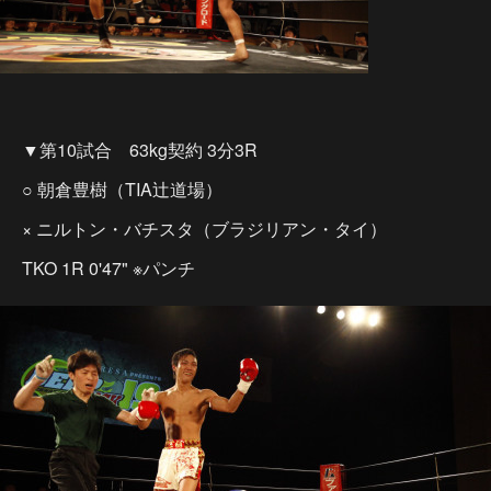
▼第10試合 63kg契約 3分3R
○ 朝倉豊樹（TIA辻道場）
× ニルトン・バチスタ（ブラジリアン・タイ）
TKO 1R 0'47" ※パンチ