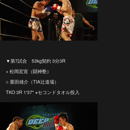
▼第7試合 53kg契約 3分3R
× 松岡宏宣（闘神塾）
○ 栗田雄介（TIA辻道場）
TKO 3R 1'37" ※セコンドタオル投入