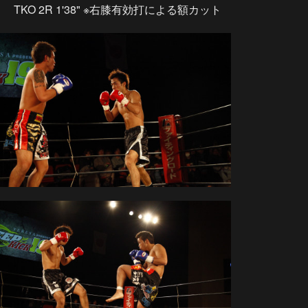
TKO 2R 1'38" ※右膝有効打による額カット