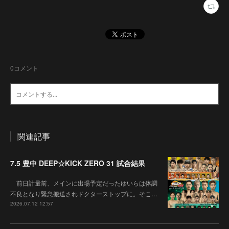
0
コメント
関連記事
7.5 豊中 DEEP☆KICK ZERO 31 試合結果
前日計量前、メインに出場予定だったゆいらは体調
不良となり緊急搬送されドクターストップに。そこ…
2026.07.12 12:57