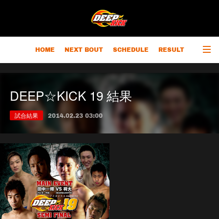
HOME
NEXT BOUT
SCHEDULE
RESULT
RANKING
CHAMPIONS
OUTLINE
DEEP☆KICK 19 結果
試合結果
2014.02.23 03:00