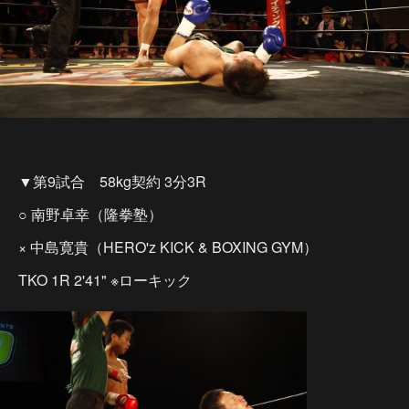
▼第9試合 58kg契約 3分3R
○ 南野卓幸（隆拳塾）
× 中島寛貴（HERO'z KICK & BOXING GYM）
TKO 1R 2'41" ※ローキック