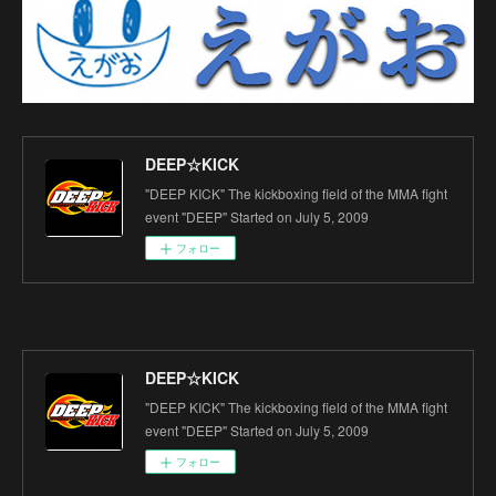
DEEP☆KICK
"DEEP KICK" The kickboxing field of the MMA fight
event "DEEP" Started on July 5, 2009
フォロー
DEEP☆KICK
"DEEP KICK" The kickboxing field of the MMA fight
event "DEEP" Started on July 5, 2009
フォロー