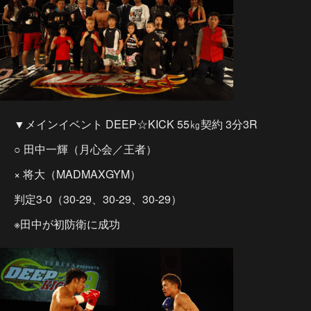
▼メインイベント DEEP☆KICK 55㎏契約 3分3R
○ 田中一輝（月心会／王者）
× 将大（MADMAXGYM）
判定3-0（30-29、30-29、30-29）
※田中が初防衛に成功