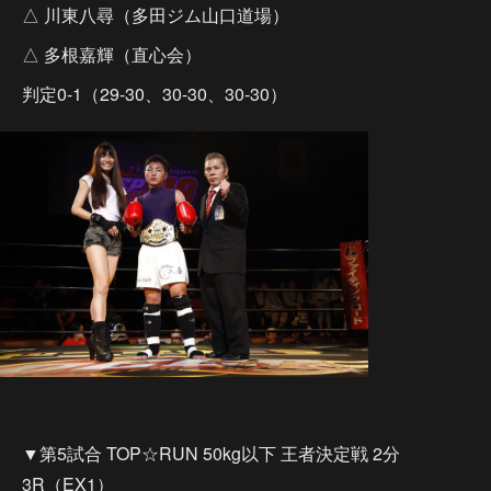
△ 川東八尋（多田ジム山口道場）
△ 多根嘉輝（直心会）
判定0-1（29-30、30-30、30-30）
▼第5試合 TOP☆RUN 50kg以下 王者決定戦 2分
3R（EX1）