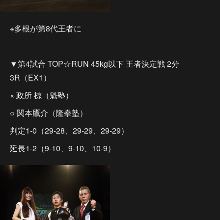
※多根が第8代王者に
▼第4試合 TOP☆RUN 45kg以下 王者決定戦 2分
3R（EX1）
× 政所 椋（魁塾）
○ 関本鷹介（隆拳塾）
判定1-0（29-28、29-29、29-29）
延長1-2（9-10、9-10、10-9）