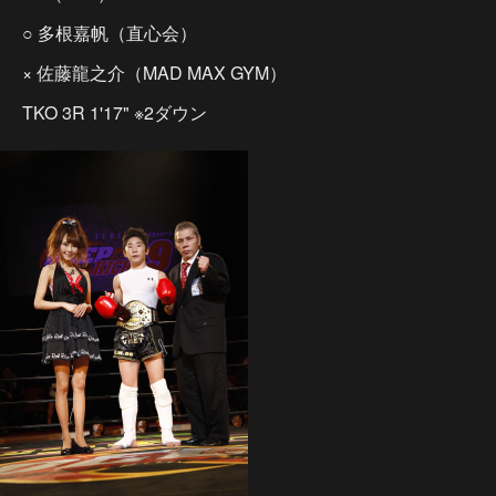
○ 多根嘉帆（直心会）
× 佐藤龍之介（MAD MAX GYM）
TKO 3R 1'17" ※2ダウン