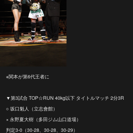
※関本が第6代王者に
▼第3試合 TOP☆RUN 40kg以下 タイトルマッチ 2分3R
○ 坂口魁人（立志會館）
× 永野夏大樹（多田ジム山口道場）
判定3-0（30-28、30-28、30-29）