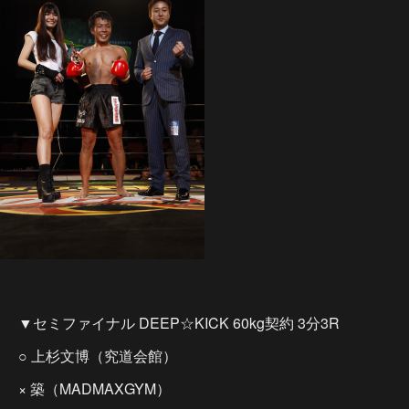
▼セミファイナル DEEP☆KICK 60kg契約 3分3R
○ 上杉文博（究道会館）
× 築（MADMAXGYM）