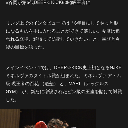
※谷岡が第5代DEEP☆KICK60kg級王者に
リング上でのインタビューでは「6年目にしてやっと形
になるものを手に入れることができて嬉しい。今度は追
われる立場、頑張って防衛していきたい」と、喜びと今
後の目標を語った。
メインイベント1では、DEEP☆KICK史上初となるNJKF
ミネルヴァのタイトル戦が組まれた。ミネルヴァ アトム
級 現王者の百花 （魁塾） と、MARI （ナックルズ
GYM） が、新たに増設されたピン級の王座を賭けて対戦
した。