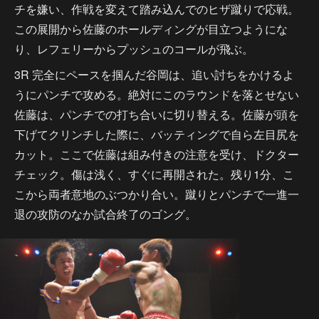
チを嫌い、作戦を変えて踏み込んでのヒザ蹴りで応戦。
この展開から佐藤のホールディングが目立つようにな
り、レフェリーからプッシュのコールが飛ぶ。
3R 完全にペースを掴んだ谷岡は、追い討ちをかけるよ
うにパンチで攻める。絶対にこのラウンドを落とせない
佐藤は、パンチでの打ち合いに切り替える。佐藤が頭を
下げてクリンチした際に、バッティングで自ら左目尻を
カット。ここで佐藤は組み付きの注意を受け、ドクター
チェック。傷は浅く、すぐに再開された。残り1分、こ
こから両者意地のぶつかり合い。蹴りとパンチで一進一
退の攻防のなか試合終了のゴング。