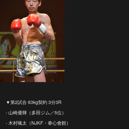
▼第2試合 63kg契約 3分3R
- 山崎優輝（多田ジム／5位）
- 木村颯太（NJKF・拳心會館）