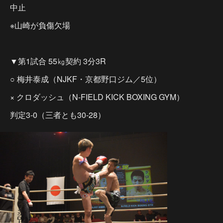
中止
※山崎が負傷欠場
▼第1試合 55㎏契約 3分3R
○ 梅井泰成（NJKF・京都野口ジム／5位）
× クロダッシュ（N-FIELD KICK BOXING GYM）
判定3-0（三者とも30-28）