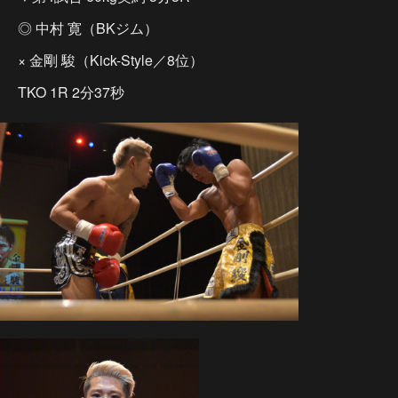
◎ 中村 寛（BKジム）
× 金剛 駿（Kick-Style／8位）
TKO 1R 2分37秒