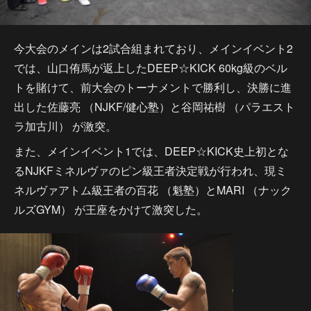
今大会のメインは2試合組まれており、メインイベント2
では、山口侑馬が返上したDEEP☆KICK 60kg級のベル
トを賭けて、前大会のトーナメントで勝利し、決勝に進
出した佐藤亮 （NJKF/健心塾）と谷岡祐樹 （パラエスト
ラ加古川） が激突。
また、メインイベント1では、DEEP☆KICK史上初とな
るNJKFミネルヴァのピン級王者決定戦が行われ、現ミ
ネルヴァアトム級王者の百花 （魁塾）とMARI （ナック
ルズGYM） が王座をかけて激突した。