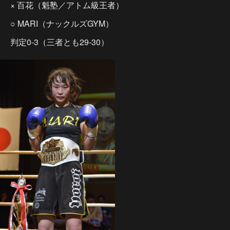
× 百花（魁塾／アトム級王者）
○ MARI（ナックルズGYM）
判定0-3（三者とも29-30）