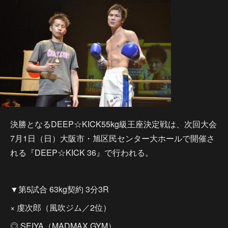
決勝となるDEEP☆KICK55kg級王座決定戦は、次回大会
7月1日（日）大阪市・旭区民センター大ホールで開催さ
れる『DEEP☆KICK 36』で行われる。
▼第5試合 63kg契約 3分3R
× 虔次郎（風吹ジム／2位）
◎ SEIYA（MADMAX GYM）