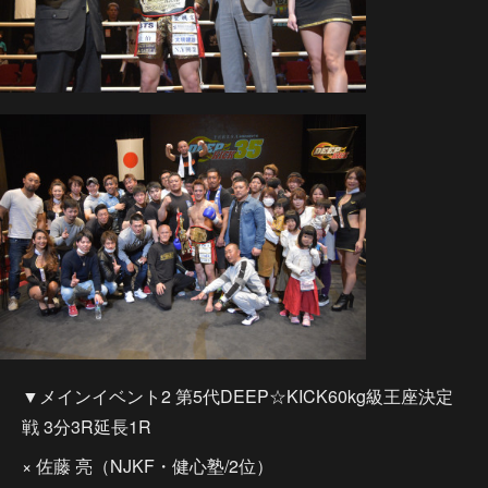
▼メインイベント2 第5代DEEP☆KICK60kg級王座決定
戦 3分3R延長1R
× 佐藤 亮（NJKF・健心塾/2位）