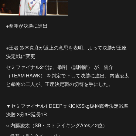
※拳剛が決勝に進出
※王者 鈴木真彦が返上の意思を表明、よって決勝が王座
決定戦に変更
セミファイナル2では、拳剛 （誠剛館） が、鷹介
（TEAM HAWK） を判定で下して決勝に進出、内藤凌太
と拳剛の二人が、王座決定戦の切符を手にした。
▼セミファイナル1 DEEP☆KICK55kg級挑戦者決定戦準
決勝 3分3R延長1R
○ 内藤凌太（SB・ストライキングAres／2位）