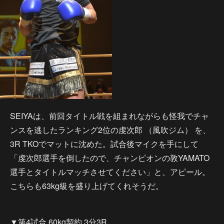
SEIYAは、前回タイトル戦を組まれながらも怪我でチャ
ンスを逃したランキング2位の虔次郎 （風吹ジム） を、
3R TKOでマットに沈めた。試合後マイクを手にして
「虔次郎選手を倒したので、チャンピオンの敦YAMATO
選手とタイトルマッチさせてください」と、アピール。
こちらも63kg級を盛り上げてくれそうだ。
▼第4試合 60kg契約 3分3R