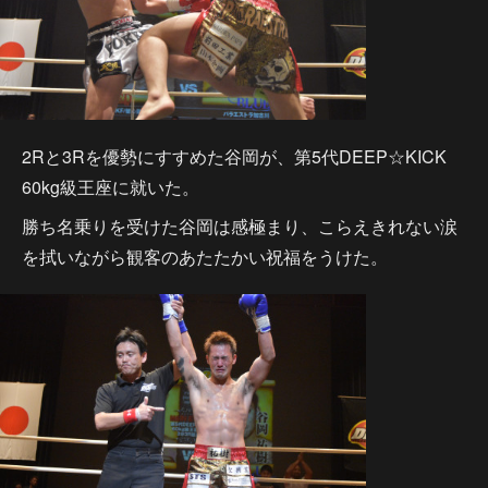
2Rと3Rを優勢にすすめた谷岡が、第5代DEEP☆KICK
60kg級王座に就いた。
勝ち名乗りを受けた谷岡は感極まり、こらえきれない涙
を拭いながら観客のあたたかい祝福をうけた。