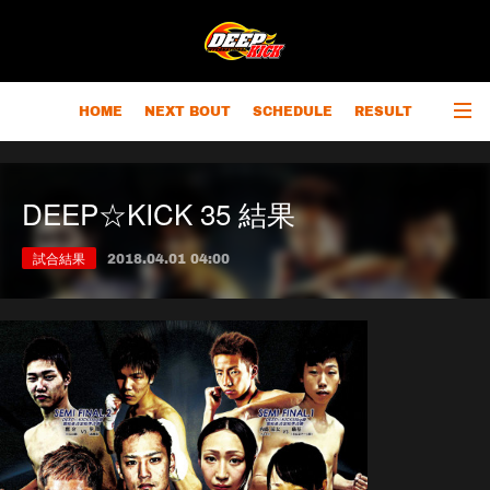
HOME
NEXT BOUT
SCHEDULE
RESULT
RANKING
CHAMPIONS
OUTLINE
DEEP☆KICK 35 結果
試合結果
2018.04.01 04:00