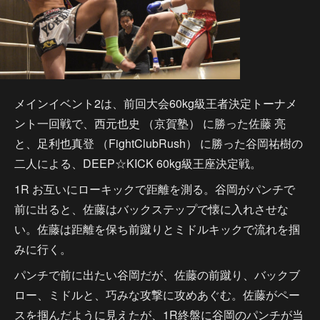
メインイベント2は、前回大会60kg級王者決定トーナメ
ント一回戦で、西元也史 （京賀塾） に勝った佐藤 亮
と、足利也真登 （FightClubRush） に勝った谷岡祐樹の
二人による、DEEP☆KICK 60kg級王座決定戦。
1R お互いにローキックで距離を測る。谷岡がパンチで
前に出ると、佐藤はバックステップで懐に入れさせな
い。佐藤は距離を保ち前蹴りとミドルキックで流れを掴
みに行く。
パンチで前に出たい谷岡だが、佐藤の前蹴り、バックブ
ロー、ミドルと、巧みな攻撃に攻めあぐむ。佐藤がペー
スを掴んだように見えたが、1R終盤に谷岡のパンチが当