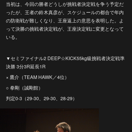
当初は、今回の勝者どうしが挑戦者決定戦を争う予定だ
ったが、王者の鈴木真彦が、スケジュールの都合で年内
の防衛戦が難しくなり、王座返上の意思を表明した。よ
って決勝の挑戦者決定戦が、王座決定戦に変更となって
いる。
▼セミファイナル2 DEEP☆KICK55kg級挑戦者決定戦準
決勝 3分3R延長1R
× 鷹介（TEAM HAWK／4位）
○ 拳剛（誠剛館）
判定0-3（29-30、29-30、28-29）