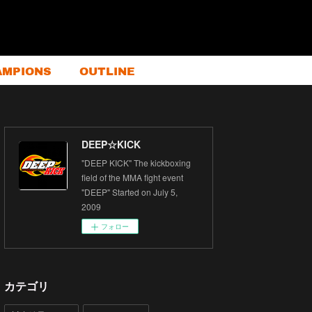
AMPIONS
OUTLINE
DEEP☆KICK
"DEEP KICK" The kickboxing
field of the MMA fight event
"DEEP" Started on July 5,
2009
フォロー
カテゴリ