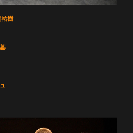
岡祐樹
厳基
シュ