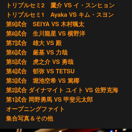
トリプルセミ2 鷹介 VS イ・スンヒョン
トリプルセミ1 Ayaka VS キム・スヨン
第9試合 SEIYA VS 木村颯太
第8試合 生川龍星 VS 横野洋
第7試合 雄大 VS 殿
第6試合 厳基 VS 力哉
第5試合 虎之介 VS 勇哉
第4試合 郁弥 VS TETSU
第3試合 堀池空希 VS 篤椰
第2試合 ダイナマイト ユイト VS 佐野克海
第1試合 岡野勇馬 VS 甲斐元太郎
オープニングファイト
集合写真＆その他