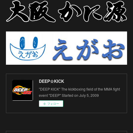
DEEP☆KICK
"DEEP KICK" The kickboxing field of the MMA fight
event "DEEP" Started on July 5, 2009
フォロー