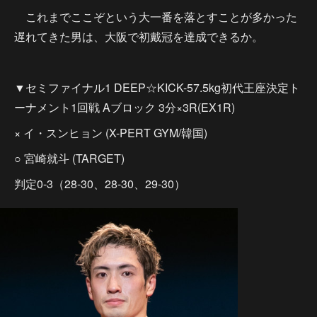
これまでここぞという大一番を落とすことが多かった
遅れてきた男は、大阪で初戴冠を達成できるか。
▼セミファイナル1 DEEP☆KICK-57.5kg初代王座決定ト
ーナメント1回戦 Aブロック 3分×3R(EX1R)
× イ・スンヒョン (X-PERT GYM/韓国)
○ 宮崎就斗 (TARGET)
判定0-3（28-30、28-30、29-30）