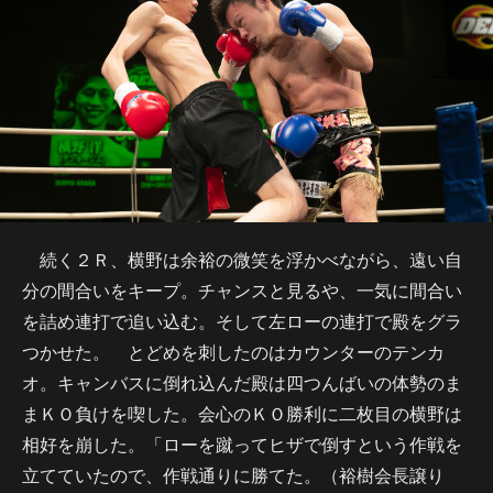
続く２Ｒ、横野は余裕の微笑を浮かべながら、遠い自
分の間合いをキープ。チャンスと見るや、一気に間合い
を詰め連打で追い込む。そして左ローの連打で殿をグラ
つかせた。 とどめを刺したのはカウンターのテンカ
オ。キャンバスに倒れ込んだ殿は四つんばいの体勢のま
まＫＯ負けを喫した。会心のＫＯ勝利に二枚目の横野は
相好を崩した。「ローを蹴ってヒザで倒すという作戦を
立てていたので、作戦通りに勝てた。（裕樹会長譲り