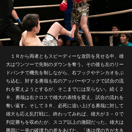
１Ｒから両者ともスピーディーな攻防を見せる中、雄
大はワンツーで先制のダウンを奪う。その後も左のリー
ドパンチで機先を制しながら、右フックやテンカオをぶ
ち込む。対する勇哉も右のアッパーやフックで試合の流
れを変えようとするが、そこまでには至らない。続く２
Ｒ、勇哉は右クロスで雄大の表情を変え、試合の流れを
奪い返す。そして３Ｒ、必死に追い上げる勇哉に対して
雄大も応え乱打戦に。終わってみれば、雄大が３－０で
判定勝ちを収めたが、スコア以上の激闘だった。雄大は
勝因に一発の破壊力の差をあげた。「体は僕の方が大き