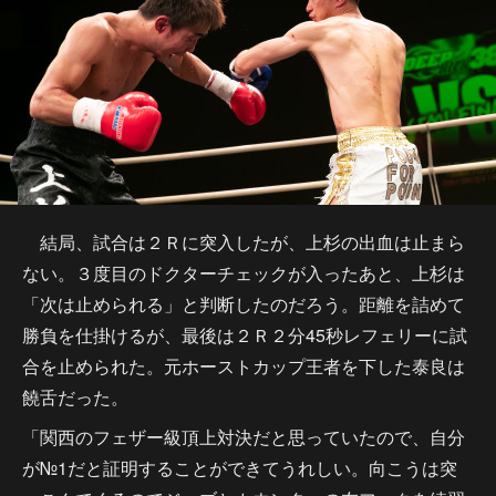
結局、試合は２Ｒに突入したが、上杉の出血は止まら
ない。３度目のドクターチェックが入ったあと、上杉は
「次は止められる」と判断したのだろう。距離を詰めて
勝負を仕掛けるが、最後は２Ｒ２分45秒レフェリーに試
合を止められた。元ホーストカップ王者を下した泰良は
饒舌だった。
「関西のフェザー級頂上対決だと思っていたので、自分
が№1だと証明することができてうれしい。向こうは突