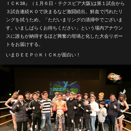
ＩＣＫ38』（１月６日・テクスピア大阪)は第１試合から
３試合連続ＫＯで決まるなど激闘続出。鮮血で汚れたリ
ングを拭うため、「ただいまリングの清掃中でございま
す。いましばらくお待ちください」という場内アナウン
スに誰もが納得するほど興奮の坩堝と化した大会リポー
トをお届けする。
いまＤＥＥＰ☆ＫＩＣＫが面白い！