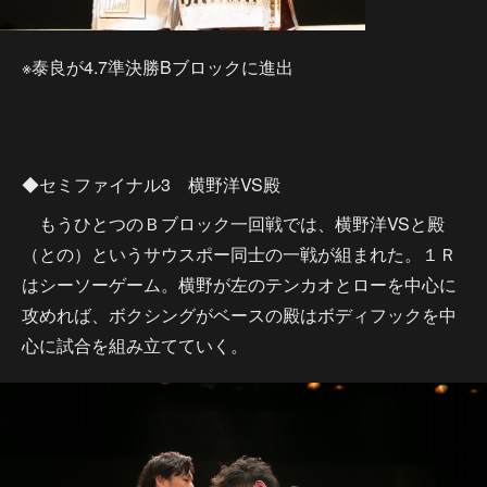
※泰良が4.7準決勝Bブロックに進出
◆セミファイナル3 横野洋VS殿
もうひとつのＢブロック一回戦では、横野洋VSと殿
（との）というサウスポー同士の一戦が組まれた。１Ｒ
はシーソーゲーム。横野が左のテンカオとローを中心に
攻めれば、ボクシングがベースの殿はボディフックを中
心に試合を組み立てていく。