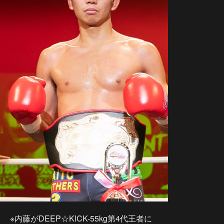
※内藤がDEEP☆KICK-55kg第4代王者に