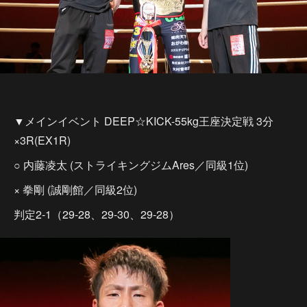
▼メインイベント DEEP☆KICK-55kg王座決定戦 3分
×3R(EX1R)
○ 内藤凌太 (ストライキングジムAres／同級1位)
× 拳剛 (誠剛館／同級2位)
判定2-1（29-28、29-30、29-28）