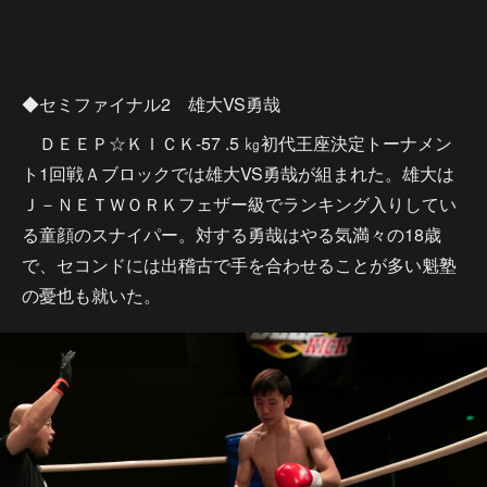
◆セミファイナル2 雄大VS勇哉
ＤＥＥＰ☆ＫＩＣＫ-57 .5 ㎏初代王座決定トーナメン
ト1回戦Ａブロックでは雄大VS勇哉が組まれた。雄大は
Ｊ－ＮＥＴＷＯＲＫフェザー級でランキング入りしてい
る童顔のスナイパー。対する勇哉はやる気満々の18歳
で、セコンドには出稽古で手を合わせることが多い魁塾
の憂也も就いた。