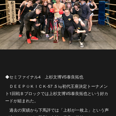
◆セミファイナル4 上杉文博VS泰良拓也
ＤＥＥＰ☆ＫＩＣＫ-57 .5 ㎏初代王座決定トーナメン
ト1回戦Ｂブロックでは上杉文博VS泰良拓也という好カ
ードが組まれた。
過去の実績から下馬評では「上杉が一枚上」という声