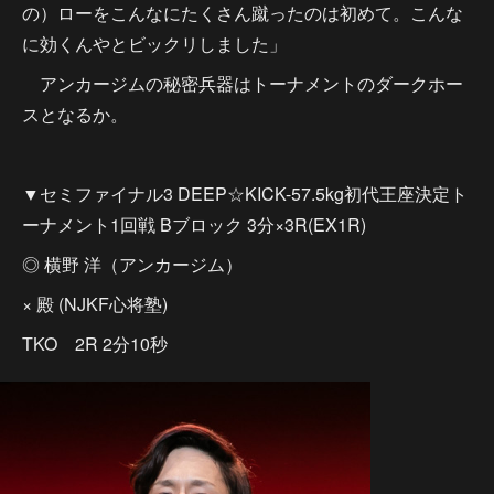
の）ローをこんなにたくさん蹴ったのは初めて。こんな
に効くんやとビックリしました」
アンカージムの秘密兵器はトーナメントのダークホー
スとなるか。
▼セミファイナル3 DEEP☆KICK-57.5kg初代王座決定ト
ーナメント1回戦 Bブロック 3分×3R(EX1R)
◎ 横野 洋（アンカージム）
× 殿 (NJKF心将塾)
TKO 2R 2分10秒