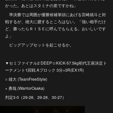
かった。あとはスタミナの差ですかね」
準決勝では周囲が優勝候補筆頭にあげる宮崎就斗と対
戦するが、雄大に臆するところはない。「強い相手だけ
ど、勝ったらＲＩＳＥに呼んでもらえる。おいしいです
よ」
ビッグアップセットを起こせるか。
▼セミファイナル2 DEEP☆KICK-57.5kg初代王座決定ト
ーナメント1回戦 Aブロック 3分×3R(EX1R)
○ 雄大 (TeamFreeStyle)
× 勇哉 (WarriorOsaka)
判定3-0（29-28、29-28、30-27）