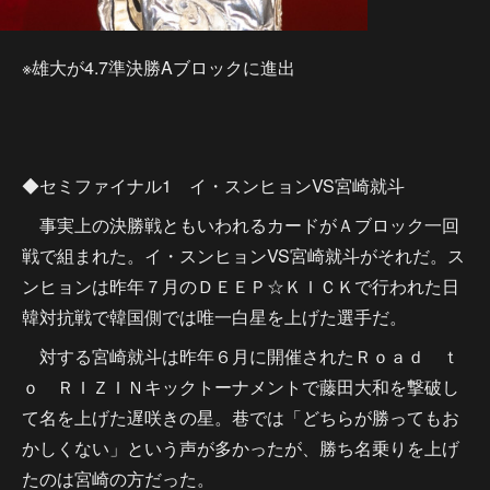
※雄大が4.7準決勝Aブロックに進出
◆セミファイナル1 イ・スンヒョンVS宮崎就斗
事実上の決勝戦ともいわれるカードがＡブロック一回
戦で組まれた。イ・スンヒョンVS宮崎就斗がそれだ。ス
ンヒョンは昨年７月のＤＥＥＰ☆ＫＩＣＫで行われた日
韓対抗戦で韓国側では唯一白星を上げた選手だ。
対する宮崎就斗は昨年６月に開催されたＲｏａｄ ｔ
ｏ ＲＩＺＩＮキックトーナメントで藤田大和を撃破し
て名を上げた遅咲きの星。巷では「どちらが勝ってもお
かしくない」という声が多かったが、勝ち名乗りを上げ
たのは宮崎の方だった。