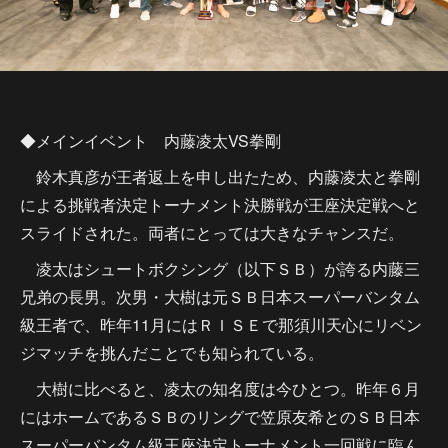
◆メインイベント 内藤凌太VS拳剛
鈴木真彦が王者返上を申し出たため、内藤凌太と拳剛
による挑戦者決定トーナメント決勝戦が王座決定戦へと
スライドされた。両者にとっては大きなチャンスだ。
凌太はシュートボクシング（以下ＳＢ）が誇る内藤三
兄弟の長男。次男・大樹は元ＳＢ日本スーパーバンタム
級王者で、昨年11月にはＲＩＳＥで那須川天心にリベン
ジマッチを挑んだことでも知られている。
大樹に比べると、凌太の知名度は今ひとつ。昨年６月
にはホームであるＳＢのリングで笠原友希とのＳＢ日本
スーパーバンタム級王座決定トーナメント一回戦に臨ん