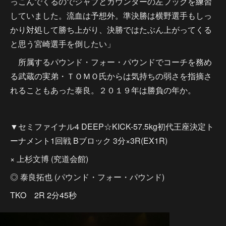
っこんでくるのでジャブとカウンターの左フックを練習
していました。流血は予想外。準決勝は横野選手もしっ
かり対処して勝ち上がり、決勝ではたぶん上がってくる
と思う宮崎選手を倒したい」
所属するパウンド・フォー・パウンドでコーチを務め
る武蔵の実弟・ＴＯＭＯ氏からは気持ちの弱さを指摘さ
れることもあった泰良。２０１９年は勝負の年か。
▼セミファイナル4 DEEP☆KICK-57.5kg初代王座決定ト
ーナメント1回戦 Bブロック 3分×3R(EX1R)
× 上杉文博 (究道会館)
◎ 泰良拓也 (パウンド・フォー・パウンド)
TKO 2R 2分45秒