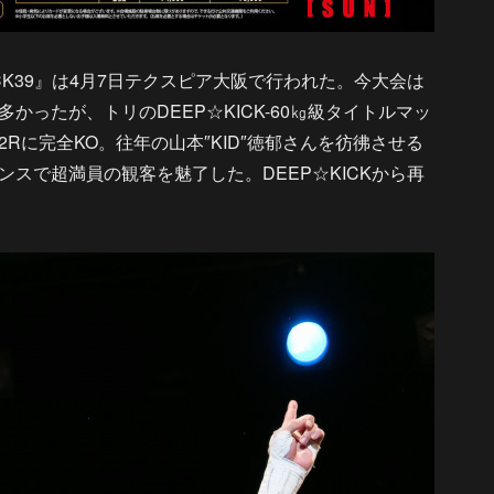
ICK39』は4月7日テクスピア大阪で行われた。今大会は
ったが、トリのDEEP☆KICK-60㎏級タイトルマッ
Rに完全KO。往年の山本″KID″徳郁さんを彷彿させる
スで超満員の観客を魅了した。DEEP☆KICKから再