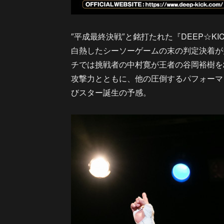
″平成最終決戦″と銘打たれた『DEEP☆K
白熱したシーソーゲームの末の判定決着が多か
チでは挑戦者の中村寛が王者の谷岡裕樹を2
攻撃力とともに、他の圧倒するパフォーマン
びスター誕生の予感。