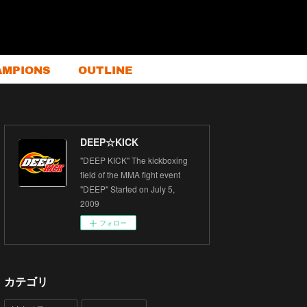
AMPIONS
OUTLINE
DEEP☆KICK
"DEEP KICK" The kickboxing
field of the MMA fight event
"DEEP" Started on July 5,
2009
フォロー
カテゴリ