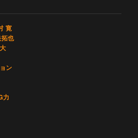
村 寛
良拓也
雄大
ヒョン
NG力