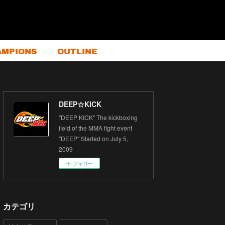
AMPIONS
OUTLINE
DEEP☆KICK
"DEEP KICK" The kickboxing
field of the MMA fight event
"DEEP" Started on July 5,
2009
フォロー
カテゴリ