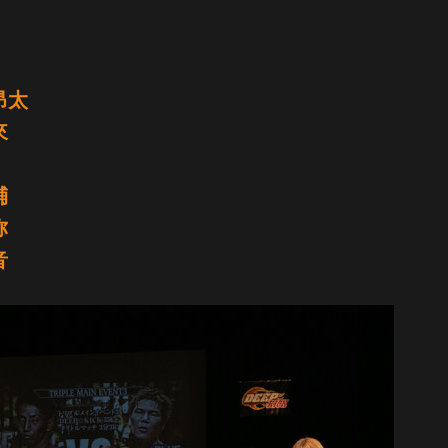
昂太
來
輔
弥
音