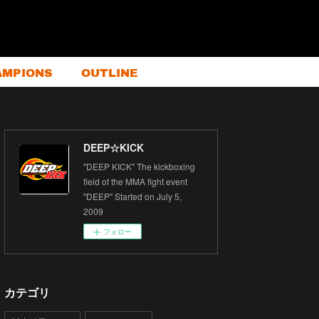
AMPIONS
OUTLINE
DEEP☆KICK
"DEEP KICK" The kickboxing
field of the MMA fight event
"DEEP" Started on July 5,
2009
フォロー
カテゴリ