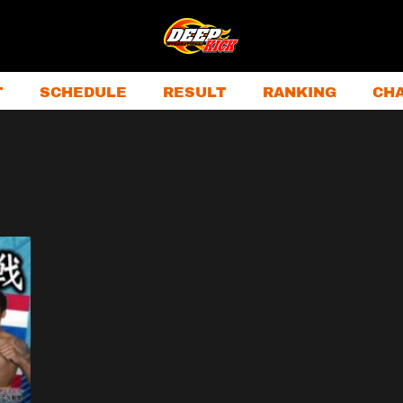
T
SCHEDULE
RESULT
RANKING
CH