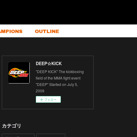
AMPIONS
OUTLINE
DEEP☆KICK
"DEEP KICK" The kickboxing
field of the MMA fight event
"DEEP" Started on July 5,
2009
フォロー
カテゴリ