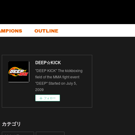
AMPIONS
OUTLINE
DEEP☆KICK
"DEEP KICK" The kickboxing
field of the MMA fight event
"DEEP" Started on July 5,
2009
フォロー
カテゴリ