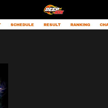
T
SCHEDULE
RESULT
RANKING
CH