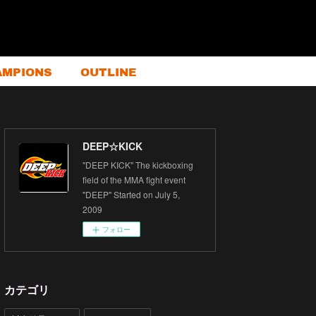
AMPIONS
OUTLINE
DEEP☆KICK
"DEEP KICK" The kickboxing
field of the MMA fight event
"DEEP" Started on July 5,
2009
フォロー
カテゴリ