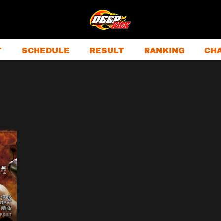
T
SCHEDULE
RESULT
RANKING
CH