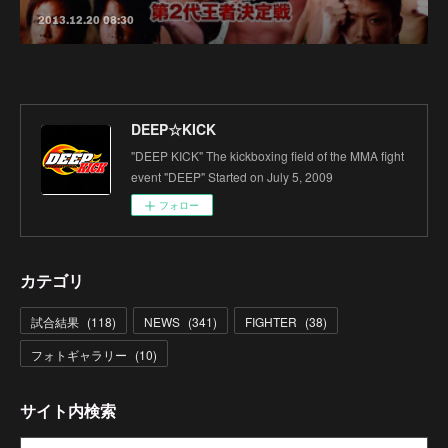
2013.12.20 08:30
DEEP☆KICK
"DEEP KICK" The kickboxing field of the MMA fight
event "DEEP" Started on July 5, 2009
フォロー
カテゴリ
試合結果
(
118
)
NEWS
(
341
)
FIGHTER
(
38
)
フォトギャラリー
(
10
)
サイト内検索