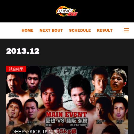
HOME
NEXT BOUT
SCHEDULE
RESULT
RANKING
CHAMPIONS
OUTLINE
2013
.
12
試合結果
DEEP☆KICK 18 結果