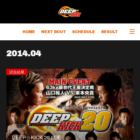
HOME
NEXT BOUT
SCHEDULE
RESULT
RANKING
CHAMPIONS
OUTLINE
2014
.
04
試合結果
DEEP☆KICK 20 結果