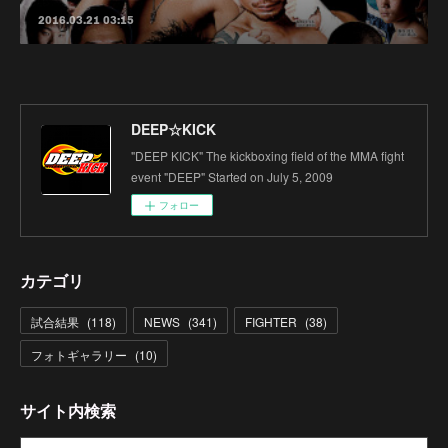
2016.03.21 03:15
DEEP☆KICK
"DEEP KICK" The kickboxing field of the MMA fight
event "DEEP" Started on July 5, 2009
フォロー
カテゴリ
試合結果
(
118
)
NEWS
(
341
)
FIGHTER
(
38
)
フォトギャラリー
(
10
)
サイト内検索