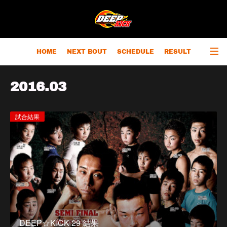
HOME
NEXT BOUT
SCHEDULE
RESULT
RANKING
CHAMPIONS
OUTLINE
2016
.
03
試合結果
DEEP☆KICK 29 結果