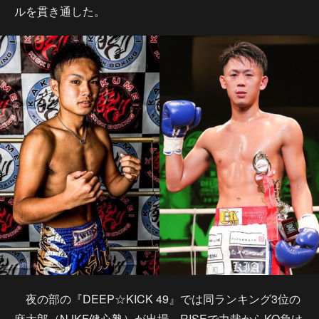
ルを貫き通した。
夜の部の『DEEP☆KICK 49』では同ランキング3位の
麻太郎（NJKF健心塾）が出場。RISEで力哉からKO負け