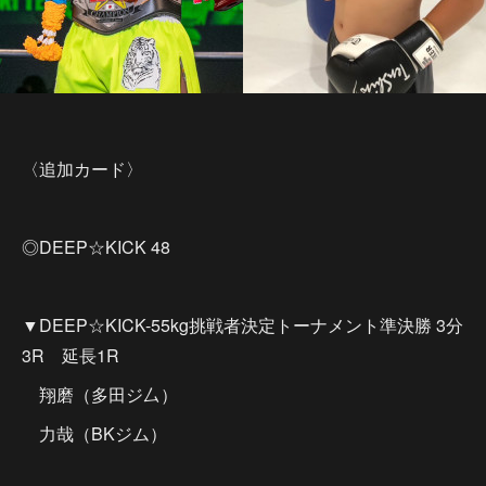
〈追加カード〉
◎DEEP☆KICK 48
▼DEEP☆KICK-55kg挑戦者決定トーナメント準決勝 3分
3R 延長1R
翔磨（多田ジ厶）
力哉（BKジム）