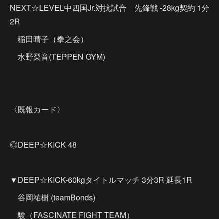
NEXT☆LEVEL中四国Jr.対抗試合 先鋒戦 -28kg契約 1分
2R
稲田晴子（拳之会）
水野梨音(TEPPEN GYM)
〈既報カード〉
◎DEEP☆KICK 48
▼DEEP☆KICK-60kgタイトルマッチ 3分3R 延長1R
谷岡祐樹 (teamBonds)
駿（FASCINATE FIGHT TEAM）