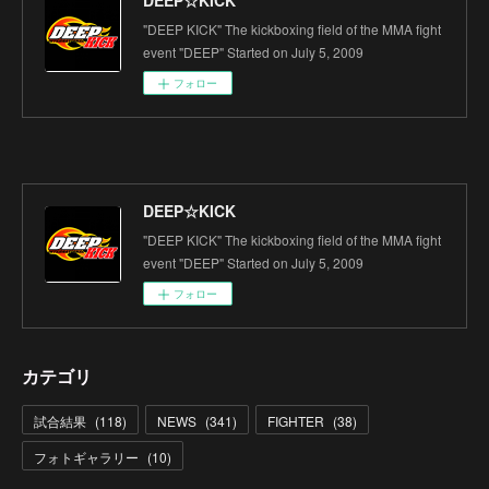
DEEP☆KICK
"DEEP KICK" The kickboxing field of the MMA fight
event "DEEP" Started on July 5, 2009
フォロー
DEEP☆KICK
"DEEP KICK" The kickboxing field of the MMA fight
event "DEEP" Started on July 5, 2009
フォロー
カテゴリ
試合結果
(
118
)
NEWS
(
341
)
FIGHTER
(
38
)
フォトギャラリー
(
10
)