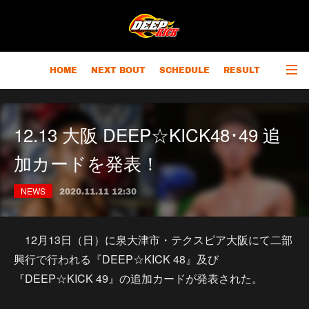
HOME
NEXT BOUT
SCHEDULE
RESULT
RANKING
CHAMPIONS
OUTLINE
12.13 大阪 DEEP☆KICK48･49 追
加カードを発表！
NEWS
2020.11.11 12:30
12月13日（日）に泉大津市・テクスピア大阪にて二部
興行で行われる『DEEP☆KICK 48』及び
『DEEP☆KICK 49』の追加カードが発表された。