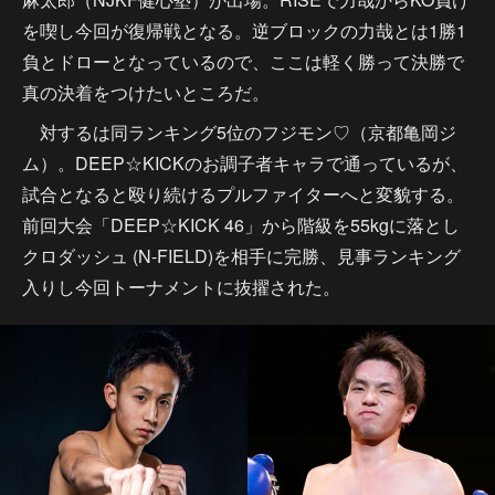
を喫し今回が復帰戦となる。逆ブロックの力哉とは1勝1
負とドローとなっているので、ここは軽く勝って決勝で
真の決着をつけたいところだ。
対するは同ランキング5位のフジモン♡（京都亀岡ジ
ム）。DEEP☆KICKのお調子者キャラで通っているが、
試合となると殴り続けるプルファイターへと変貌する。
前回大会「DEEP☆KICK 46」から階級を55kgに落とし
クロダッシュ (N-FIELD)を相手に完勝、見事ランキング
入りし今回トーナメントに抜擢された。