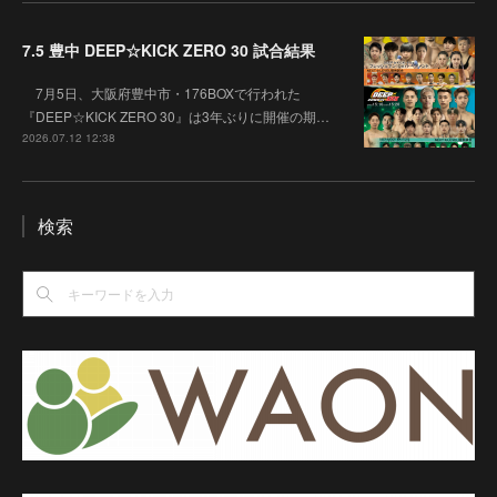
7.5 豊中 DEEP☆KICK ZERO 30 試合結果
7月5日、大阪府豊中市・176BOXで行われた
『DEEP☆KICK ZERO 30』は3年ぶりに開催の期…
2026.07.12 12:38
検索