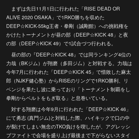
まずは先日11月1日に行われた「RISE DEAD OR
ALIVE 2020 OSAKA」で1RKO勝ちを収めた
DEEP☆KICK-55kg王者・拳剛（誠剛館）への挑戦権を
かけたトーナメントが昼の部（DEEP☆KICK 48」と夜
の部（DEEP☆KICK 49）で1試合づつ行われる。
昼の部の『DEEP☆KICK 48』では同ランキング4位の
力哉（BKジム）が翔磨（多田ジ厶）と対戦する。力哉は
今年7月に行われた「DEEP☆KICK 45」で惜敗した麻太
郎（NJKF健心塾）からRISEのリングで1RKO勝利、リ
ベンジを果たし波に乗っており「トーナメント制覇をし
拳剛からベルトをもぎ取る」と息巻いている。
対する翔磨は今年9月に行われた「DEEP☆KICK 46」
にて勇志 (真門ジム)と対戦した際、ハイキックで口の中
が裂けてしまい無念のTKO負けを喫したが、アグレッシ
ブファイトで会場を盛り上げ最後まで下がらないスタイ