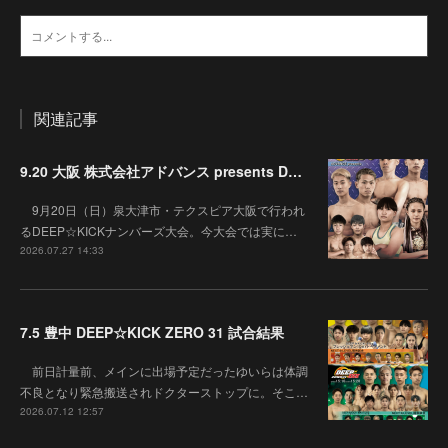
関連記事
9.20 大阪 株式会社アドバンス presents DEEP☆KICK 79･80 7月の準決勝を勝ち抜いた6名による-53kg･-65kg･QUEEN-46kgと3つの王座決定戦の開催が決定！
9月20日（日）泉大津市・テクスピア大阪で行われ
るDEEP☆KICKナンバーズ大会。今大会では実に…
2026.07.27 14:33
7.5 豊中 DEEP☆KICK ZERO 31 試合結果
前日計量前、メインに出場予定だったゆいらは体調
不良となり緊急搬送されドクターストップに。そこ…
2026.07.12 12:57