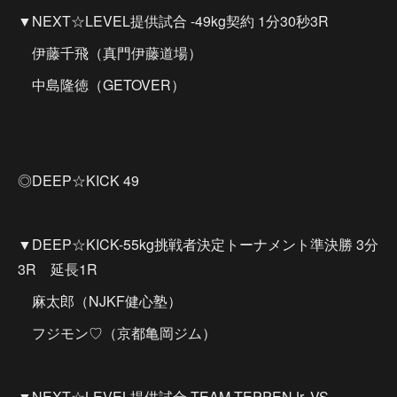
▼NEXT☆LEVEL提供試合 -49kg契約 1分30秒3R
伊藤千飛（真門伊藤道場）
中島隆徳（GETOVER）
◎DEEP☆KICK 49
▼DEEP☆KICK-55kg挑戦者決定トーナメント準決勝 3分
3R 延長1R
麻太郎（NJKF健心塾）
フジモン♡（京都亀岡ジム）
▼NEXT☆LEVEL提供試合 TEAM TEPPENJr. VS