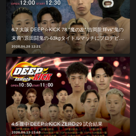
6.7 大阪 DEEP☆KICK 78 "魔の左"/吉岡龍輝vs"鬼の
末裔"/原田闘鬼の-63kgタイトルマッチにプロデビ…
2026.04.28 12:21
4.5 豊中 DEEP☆KICK ZERO 29 試合結果
2026.04.13 15:45