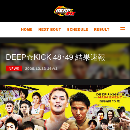
HOME
NEXT BOUT
SCHEDULE
RESULT
RANKING
CHAMPIONS
OUTLINE
DEEP☆KICK 48･49 結果速報
NEWS
2020.12.13 16:41