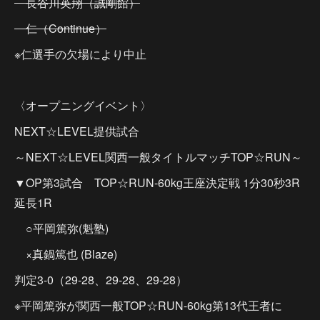
長谷川英翔（誠剛館）
仁（Continue）
※仁選手の欠場により中止
〈オープニングイベント〉
NEXT☆LEVEL提供試合
～NEXT☆LEVEL関西一般タイトルマッチTOP☆RUN～
▼OP第3試合 TOP☆RUN-60kg王座決定戦 1分30秒3R
延長1R
○平岡篤弥(魁塾)
×真鍋篤也 (Blaze)
判定3-0（29-28、29-28、29-28）
※平岡篤弥が関西一般TOP☆RUN-60kg第13代王者に