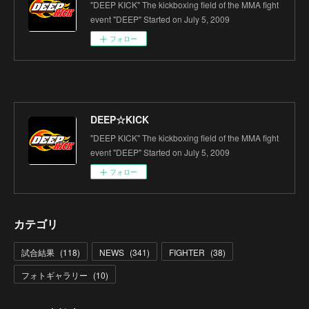
"DEEP KICK" The kickboxing field of the MMA fight
event "DEEP" Started on July 5, 2009
フォロー
DEEP☆KICK
"DEEP KICK" The kickboxing field of the MMA fight
event "DEEP" Started on July 5, 2009
フォロー
カテゴリ
試合結果
(
118
)
NEWS
(
341
)
FIGHTER
(
38
)
フォトギャラリー
(
10
)