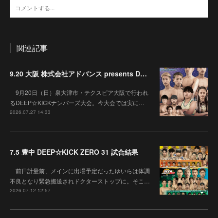
関連記事
9.20 大阪 株式会社アドバンス presents DEEP☆KICK 79･80 7月の準決勝を勝ち抜いた6名による-53kg･-65kg･QUEEN-46kgと3つの王座決定戦の開催が決定！
9月20日（日）泉大津市・テクスピア大阪で行われ
るDEEP☆KICKナンバーズ大会。今大会では実に…
2026.07.27 14:33
7.5 豊中 DEEP☆KICK ZERO 31 試合結果
前日計量前、メインに出場予定だったゆいらは体調
不良となり緊急搬送されドクターストップに。そこ…
2026.07.12 12:57