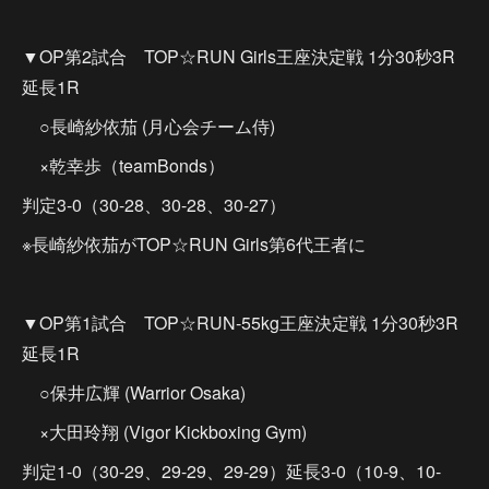
▼OP第2試合 TOP☆RUN Girls王座決定戦 1分30秒3R
延長1R
○長崎紗依茄 (月心会チーム侍)
×乾幸歩（teamBonds）
判定3-0（30-28、30-28、30-27）
※長崎紗依茄がTOP☆RUN Girls第6代王者に
▼OP第1試合 TOP☆RUN-55kg王座決定戦 1分30秒3R
延長1R
○保井広輝 (Warrior Osaka)
×大田玲翔 (Vigor Kickboxing Gym)
判定1-0（30-29、29-29、29-29）延長3-0（10-9、10-