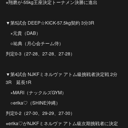
※翔磨が-55kg王座決定トーナメン決勝に進出
▼第5試合 DEEP☆KICK-57.5kg契約 3分3R
×元貴（DAB）
○祐典（月心会チーム侍）
判定0-3（27-28、27-28、27-28）
▼第4試合 NJKFミネルヴァ アトム級挑戦者決定戦 2分
3R 延長1R
×MARI（ナックルズGYM）
○erika♡（SHINE沖縄）
判定0-2（27-30、29-29、27-30）
※erika♡がNJKFミネルヴァ アトム級次期挑戦者に決定