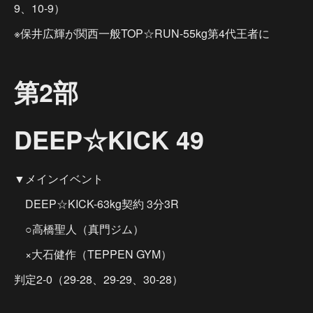
9、10-9）
※保井広輝が関西一般TOP☆RUN-55kg第4代王者に
第2部
DEEP☆KICK 49
▼メインイベント
DEEP☆KICK-63kg契約 3分3R
○高橋聖人（真門ジム）
×大石健作（TEPPEN GYM）
判定2-0（29-28、29-29、30-28）