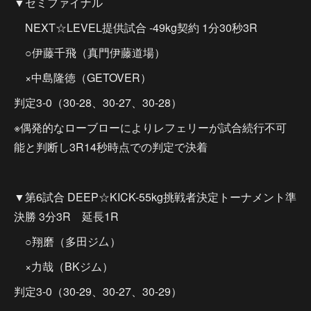
▼セミファイナル
NEXT☆LEVEL提供試合 -49kg契約 1分30秒3R
○伊藤千飛（真門伊藤道場）
×中島隆徳（GETOVER）
判定3-0（30-28、30-27、30-28）
※偶発的なローブローによりレフェリーが試合続行不可
能と判断し3R14秒時点での判定で決着
▼第6試合 DEEP☆KICK-55kg挑戦者決定トーナメント準
決勝 3分3R 延長1R
○翔磨（多田ジ厶）
×力哉（BKジム）
判定3-0（30-29、30-27、30-29）