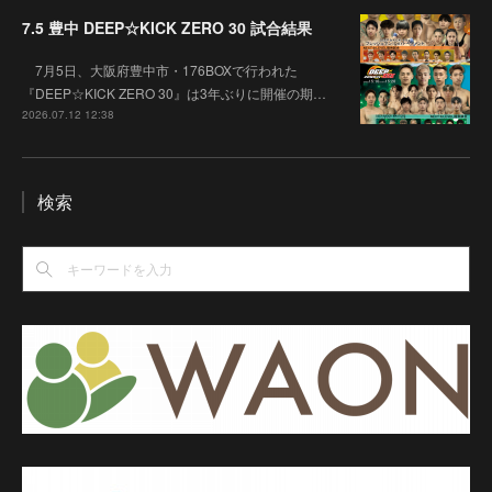
7.5 豊中 DEEP☆KICK ZERO 30 試合結果
7月5日、大阪府豊中市・176BOXで行われた
『DEEP☆KICK ZERO 30』は3年ぶりに開催の期…
2026.07.12 12:38
検索