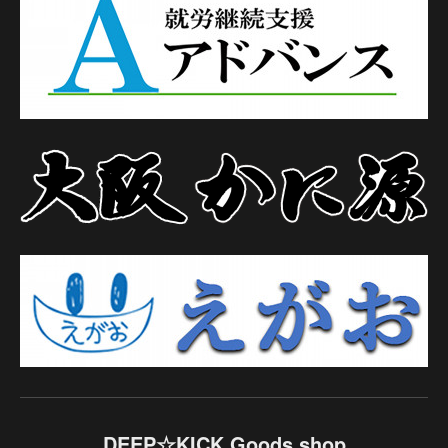
DEEP☆KICK Goods shop