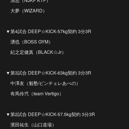
清志（NJKF KTF）
大夢（WIZARD）
▼第4試合 DEEP☆KICK-57kg契約 3分3R
湧也（BOSS GYM）
紀之定健真（BLACK☆Jr）
▼第3試合 DEEP☆KICK-63kg契約 3分3R
中澤友（魁塾/ビンチェレあべの）
有馬伶弐（team Vertigo）
▼第2試合 DEEP☆KICK-57.5kg契約 3分3R
濱田祐生（山口道場）