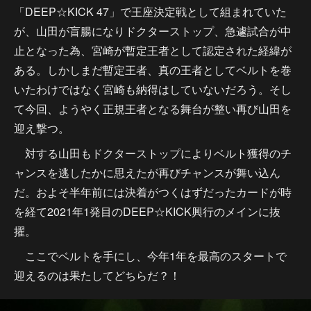
「DEEP☆KICK 47」で王座決定戦として組まれていた
が、山田が盲腸になりドクターストップ、急遽試合が中
止となった為、宮崎が暫定王者として認定された経緯が
ある。しかしまだ暫定王者、真の王者としてベルトを巻
いたわけではなく宮崎も納得はしていないだろう。そし
て今回、ようやく正規王者となる舞台が整い再び山田を
迎え撃つ。
対する山田もドクターストップによりベルト獲得のチ
ャンスを逃したかに思えたが再びチャンスが舞い込ん
だ。およそ半年前には決着がつくはずだったカードが時
を経て2021年1発目のDEEP☆KICK興行のメインに抜
擢。
ここでベルトを手にし、今年1年を最高のスタートで
迎えるのは果たしてどちらだ？！