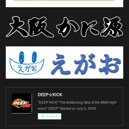
DEEP☆KICK
"DEEP KICK" The kickboxing field of the MMA fight
event "DEEP" Started on July 5, 2009
フォロー