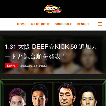
HOME
NEXT BOUT
SCHEDULE
RESULT
RANKING
CHAMPIONS
OUTLINE
1.31 大阪 DEEP☆KICK 50 追加カ
ードと試合順を発表！
NEWS
2021.01.17 14:23