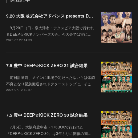
9.20 大阪 株式会社アドバンス presents DEEP☆KICK 79･80 7月の準決勝を勝ち抜いた6名による-53kg･-65kg･QUEEN-46kgと3つの王座決定戦の開催が決定！
9月20日（日）泉大津市・テクスピア大阪で行われ
るDEEP☆KICKナンバーズ大会。今大会では実に…
2026.07.27 14:33
7.5 豊中 DEEP☆KICK ZERO 31 試合結果
前日計量前、メインに出場予定だったゆいらは体調
不良となり緊急搬送されドクターストップに。そこ…
2026.07.12 12:57
7.5 豊中 DEEP☆KICK ZERO 30 試合結果
7月5日、大阪府豊中市・176BOXで行われた
『DEEP☆KICK ZERO 30』は3年ぶりに開催の期…