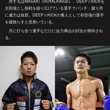
対するはMASAKI（ROYALKINGS）、DEEP☆KICKを
主戦場とし熱戦を繰り広げている選手でパンチ・蹴り共
に威力は抜群。DEEP☆KICKの番人として初登場の選手
を蹴散らすと息巻いている。
共に打ち合う選手なだけに迫力満点の試合が期待され
る。