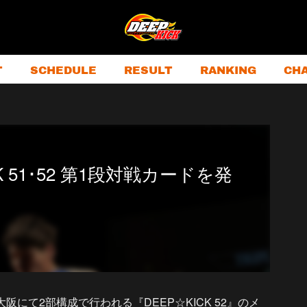
T
SCHEDULE
RESULT
RANKING
CH
ICK 51･52 第1段対戦カードを発
にて2部構成で行われる『DEEP☆KICK 52』のメ