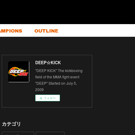
AMPIONS
OUTLINE
DEEP☆KICK
"DEEP KICK" The kickboxing
field of the MMA fight event
"DEEP" Started on July 5,
2009
フォロー
カテゴリ