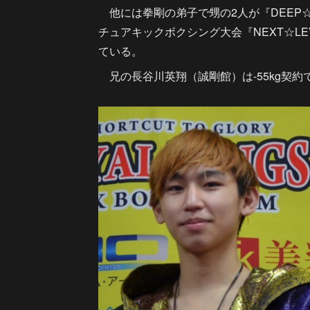
他には拳剛の弟子で甥の2人が『DEEP☆K
チュアキックボクシング大会『NEXT☆L
ている。
兄の長谷川英翔（誠剛館）は-55kg契