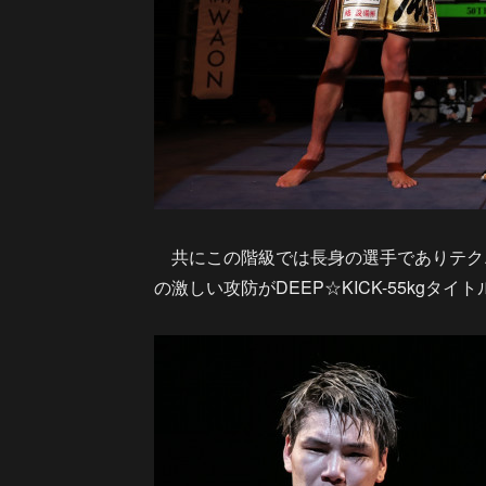
共にこの階級では長身の選手でありテク
の激しい攻防がDEEP☆KICK-55kgタ