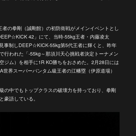
kg王者の拳剛（誠剛館）の初防衛戦がメインイベントとし
P☆KICK 42」にて、当時-55kg王者・内藤凌太
戦を見事制しDEEP☆KICK-55kg第5代王者に輝くと、昨年
2020」で行われた「-55kg～那須川天心挑戦者決定トーナメン
ジム）を相手に1R KO勝ちをおさめた。2月28日には
初代WKBA世界スーパーバンタム級王者の江幡塁（伊原道場）
級の中でもトップクラスの破壊力を持っており、拳剛
と豪語している。