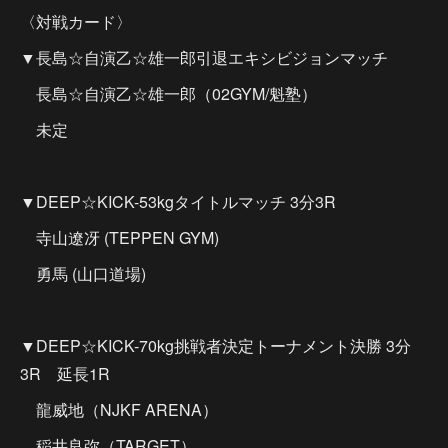
〈対戦カード〉
▼長島☆自演乙☆雄一郎引退エキシビジョンマッチ
長島☆自演乙☆雄一郎（02GYM/魁塾）
未定
▼DEEP☆KICK-53kgタイトルマッチ 3分3R
寺山遼冴 (TEPPEN GYM)
勇馬 (山口道場)
▼DEEP☆KICK-70kg挑戦者決定トーナメント決勝 3分
3R 延長1R
龍威地（NJKF ARENA）
稲井良弥（TARGET）