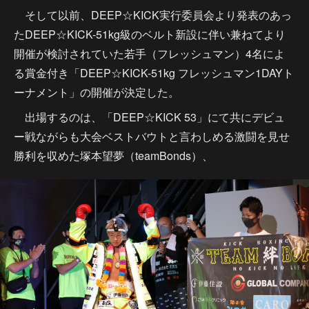
そして以前、DEEP☆KICK実行委員会より発表のあっ
たDEEP☆KICK-51kg級のベルト新設に伴い兼ねてより
開催が検討されていた若手（フレッシュマン）4名によ
る賞金付き「DEEP☆KICK-51kg フレッシュマン1DAYト
ーナメント」の開催が決定した。
出場するのは、「DEEP☆KICK 53」にて共にデビュ
ー戦ながらも大会ベストバウトと言わしめる激闘を見せ
勝利を収めた塚本望夢（teamBonds）、