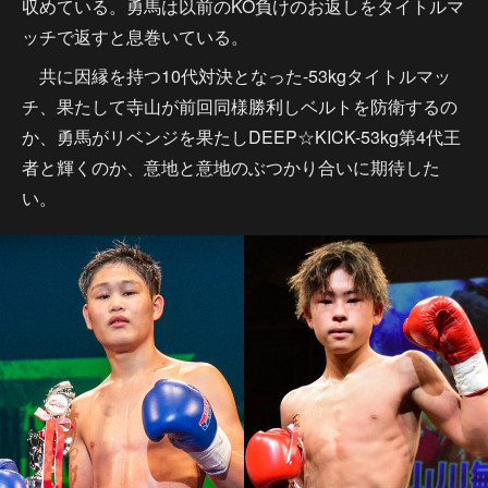
収めている。勇馬は以前のKO負けのお返しをタイトルマ
ッチで返すと息巻いている。
共に因縁を持つ10代対決となった-53kgタイトルマッ
チ、果たして寺山が前回同様勝利しベルトを防衛するの
か、勇馬がリベンジを果たしDEEP☆KICK-53kg第4代王
者と輝くのか、意地と意地のぶつかり合いに期待した
い。