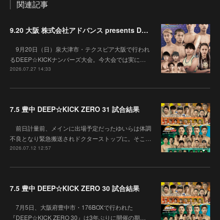
関連記事
9.20 大阪 株式会社アドバンス presents DEEP☆KICK 79･80 7月の準決勝を勝ち抜いた6名による-53kg･-65kg･QUEEN-46kgと3つの王座決定戦の開催が決定！
9月20日（日）泉大津市・テクスピア大阪で行われ
るDEEP☆KICKナンバーズ大会。今大会では実に…
2026.07.27 14:33
7.5 豊中 DEEP☆KICK ZERO 31 試合結果
前日計量前、メインに出場予定だったゆいらは体調
不良となり緊急搬送されドクターストップに。そこ…
2026.07.12 12:57
7.5 豊中 DEEP☆KICK ZERO 30 試合結果
7月5日、大阪府豊中市・176BOXで行われた
『DEEP☆KICK ZERO 30』は3年ぶりに開催の期…