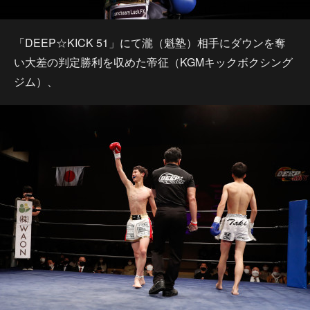
「DEEP☆KICK 51」にて瀧（魁塾）相手にダウンを奪
い大差の判定勝利を収めた帝征（KGMキックボクシング
ジム）、