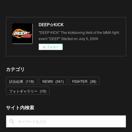
DEEP☆KICK
"DEEP KICK" The kickboxing field of the MMA fight
event "DEEP" Started on July 5, 2009
フォロー
カテゴリ
試合結果
(
118
)
NEWS
(
341
)
FIGHTER
(
38
)
フォトギャラリー
(
10
)
サイト内検索