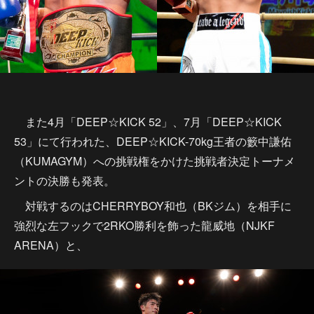
また4月「DEEP☆KICK 52」、7月「DEEP☆KICK
53」にて行われた、DEEP☆KICK-70kg王者の籔中謙佑
（KUMAGYM）への挑戦権をかけた挑戦者決定トーナメ
ントの決勝も発表。
対戦するのはCHERRYBOY和也（BKジム）を相手に
強烈な左フックで2RKO勝利を飾った龍威地（NJKF
ARENA）と、