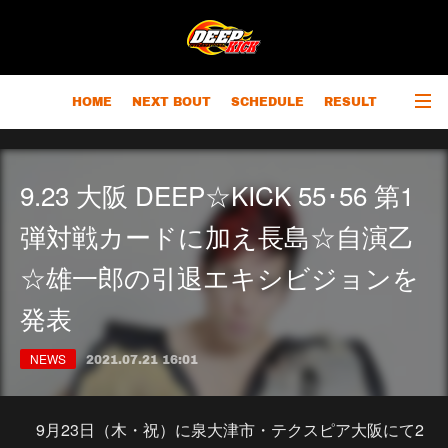
HOME
NEXT BOUT
SCHEDULE
RESULT
RANKING
CHAMPIONS
OUTLINE
9.23 大阪 DEEP☆KICK 55･56 第1
弾対戦カードに加え長島☆自演乙
☆雄一郎の引退エキシビジョンを
発表
NEWS
2021.07.21 16:01
9月23日（木・祝）に泉大津市・テクスピア大阪にて2