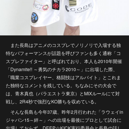
また長島はアニメのコスプレでノリノリで入場する独
特なパフォーマンスが話題を呼びファンも多く通称「コ
スプレファイター」と呼ばれており、本人も2010年開催
「Dynamite!! ～勇気のチカラ2010～」に出場した際、
「職業コスプレイヤー、格闘技はアルバイト」とこれま
た独特なコメントを残している。ちなみにその大会で
は、青木真也（パラエストラ東京）とMIXルールにて対
戦し、2R4秒で強烈なKO勝ちを収めている。
そんな長島も今年37歳、昨年2月行われた「ラウェイin
ジャパン15～絆～」への出場を最後にプロとして試合に
出場しておらず、DEEP☆KICK実行委員会と長島の話し