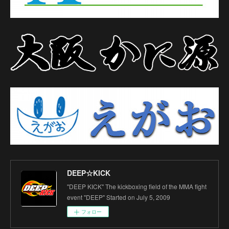
DEEP☆KICK
"DEEP KICK" The kickboxing field of the MMA fight
event "DEEP" Started on July 5, 2009
フォロー