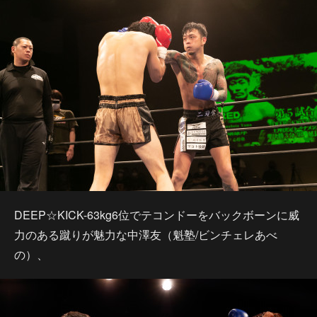
DEEP☆KICK-63kg6位でテコンドーをバックボーンに威
力のある蹴りが魅力な中澤友（魁塾/ビンチェレあべ
の）、