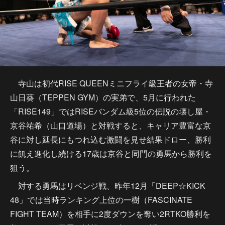
寺山は初代RISE QUEENミニフライ級王者の女帝・寺
山日葵（TEPPEN GYM）の実弟で、5月に行われた
「RISE149」ではRISEバンダム級5位の伝説の壊し屋・
京谷祐希（山口道場）と対戦すると、キャリア豊富な京
谷に対し延長にもつれ込む激闘を見せ結果ドロー、勝利
に飢え進化し続ける17歳は京谷と同門の勇馬から勝利を
狙う。
対する勇馬はリベンジ戦、昨年12月「DEEP☆KICK
48」では当時ランキング上位の一樹（FASCINATE
FIGHT TEAM）を相手に2度ダウンを奪い2RTKO勝利を