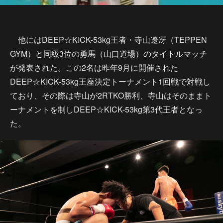
他にはDEEP☆KICK-53kg王者・寺山遼冴（TEPPEN
GYM）と同級3位の勇馬（山口道場）のタイトルマッチ
が発表された。この2名は昨年9月に開催された
DEEP☆KICK-53kg王座決定トーナメント1回戦で対戦し
ており、その際は寺山が2RTKO勝利、寺山はそのままト
ーナメントを制しDEEP☆KICK-53kg第3代王者となっ
た。