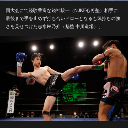
同大会にて経験豊富な錢神駿一（NJKF心将塾）相手に
最後まで手を止めず打ち合いドローとなるも気持ちの強
さを見せつけた志水琳乃介（魁塾 中川道場）、