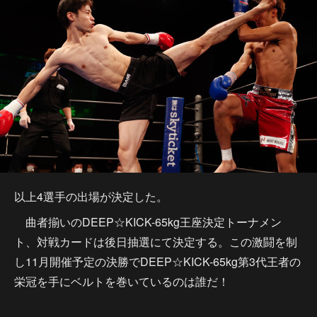
以上4選手の出場が決定した。
曲者揃いのDEEP☆KICK-65kg王座決定トーナメン
ト、対戦カードは後日抽選にて決定する。この激闘を制
し11月開催予定の決勝でDEEP☆KICK-65kg第3代王者の
栄冠を手にベルトを巻いているのは誰だ！