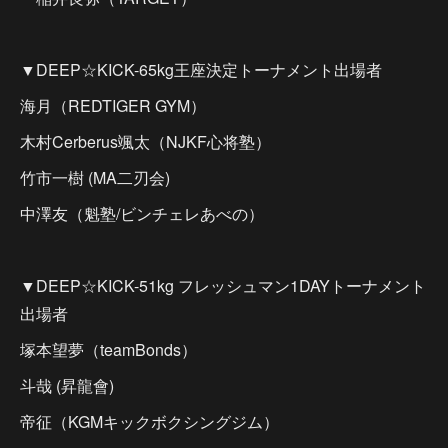
▼DEEP☆KICK-65kg王座決定トーナメント出場者
海月（REDTIGER GYM）
木村Cerberus颯太（NJKF心将塾）
竹市一樹 (MA二刃会)
中澤友（魁塾/ビンチェレあべの）
▼DEEP☆KICK-51kg フレッシュマン1DAYトーナメント
出場者
塚本望夢（teamBonds）
斗哉 (昇龍會)
帝征（KGMキックボクシングジム）