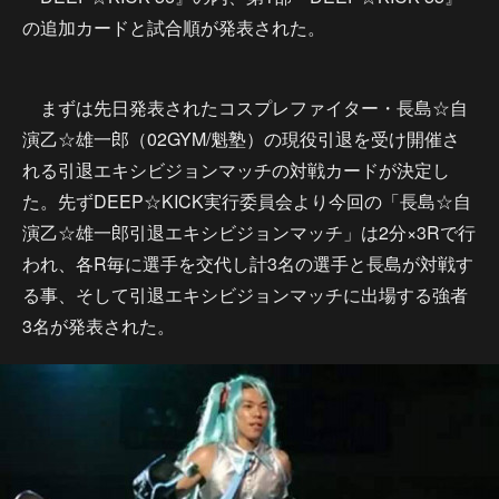
の追加カードと試合順が発表された。
まずは先日発表されたコスプレファイター・長島☆自
演乙☆雄一郎（02GYM/魁塾）の現役引退を受け開催さ
れる引退エキシビジョンマッチの対戦カードが決定し
た。先ずDEEP☆KICK実行委員会より今回の「長島☆自
演乙☆雄一郎引退エキシビジョンマッチ」は2分×3Rで行
われ、各R毎に選手を交代し計3名の選手と長島が対戦す
る事、そして引退エキシビジョンマッチに出場する強者
3名が発表された。