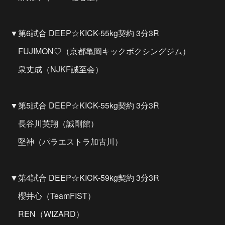
▼第6試合 DEEP☆KICK-55kg契約 3分3R
FUJIMON♡（京都亀岡キックボクシングジム）
泉丈成（NJKF誠至会）
▼第5試合 DEEP☆KICK-55kg契約 3分3R
長谷川英翔（誠剛館）
堅神（パラエストラ加古川）
▼第4試合 DEEP☆KICK-59kg契約 3分3R
櫻井心（TeamFIST）
REN（WIZARD）