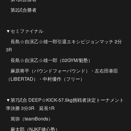
第2試合勝者
▼セミファイナル
長島☆自演乙☆雄一郎引退エキシビジョンマッチ 2分
3R
長島☆自演乙☆雄一郎（02GYM/魁塾）
麻原将平（パウンドフォーパウンド）・左右田泰臣
（LIBERTAD）・中村優作（フリー）
▼第7試合 DEEP☆KICK-57.5kg挑戦者決定トーナメント
準決勝 3分3R 延長1R
篤弥（teamBonds）
麻太郎（NJKF健心塾）