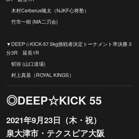
木村Cerberus颯太（NJKF心将塾）
竹市一樹 (MA二刃会)
▼DEEP☆KICK-57.5kg挑戦者決定トーナメント準決勝 3
分3R 延長1R
郁弥 (山口道場)
村上真基（ROYAL KINGS）
◎DEEP☆KICK 55
2021年9月23日（木・祝）
泉大津市・テクスピア大阪