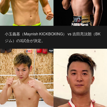
小玉義基（Maynish KICKBOXING） vs 吉田亮汰朗（BK
ジム）の3試合が決定。