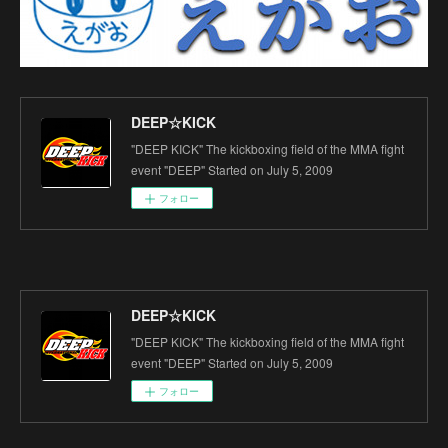
DEEP☆KICK
"DEEP KICK" The kickboxing field of the MMA fight
event "DEEP" Started on July 5, 2009
フォロー
DEEP☆KICK
"DEEP KICK" The kickboxing field of the MMA fight
event "DEEP" Started on July 5, 2009
フォロー