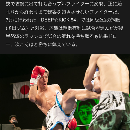
技で攻勢に出て打ち合うプルファイターに変貌、正に始
まりから終わりまで観客を飽きさせないファイターだ。
7月に行われた「DEEP☆KICK 54」では同級2位の翔磨
(多田ジム）と対戦、序盤は翔磨有利に試合が進んだが後
半怒涛のラッシュで試合の流れを勝ち取るも結果ドロ
ー、次こそはと勝ちに飢えている。