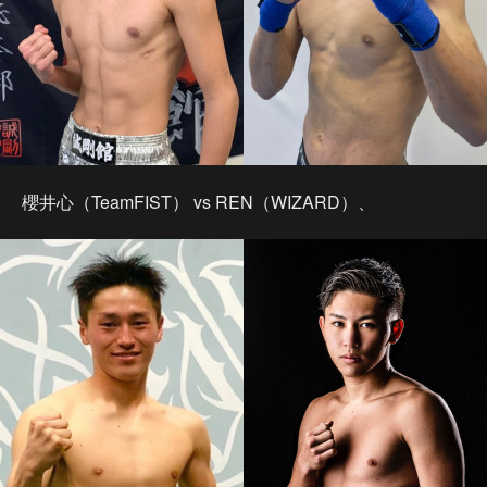
櫻井心（TeamFIST） vs REN（WIZARD）、