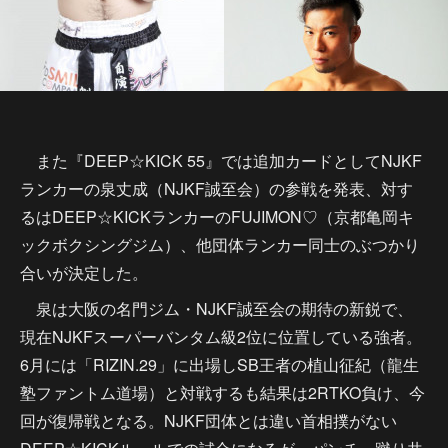
また『DEEP☆KICK 55』では追加カードとしてNJKF
ランカーの泉丈成（NJKF誠至会）の参戦を発表、対す
るはDEEP☆KICKランカーのFUJIMON♡（京都亀岡キ
ックボクシングジム）、他団体ランカー同士のぶつかり
合いが決定した。
泉は大阪の名門ジム・NJKF誠至会の期待の新鋭で、
現在NJKFスーパーバンタム級2位に位置している強者。
6月には「RIZIN.29」に出場しSB王者の植山征紀（龍生
塾ファントム道場）と対戦するも結果は2RTKO負け、今
回が復帰戦となる。NJKF団体とは違い首相撲がない