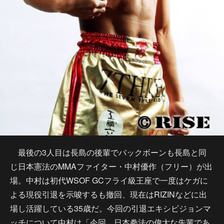
最後の3人目は長島の後輩でバックボーンも長島と同
じ日本憲法のMMAファイター・中村優作（フリー）が出
場。中村は初代WSOF GCフライ級王座で一度はケガに
よる現役引退を示唆するも撤回、現在はRIZINなどに出
場し活躍している35歳だ。今回の引退エキシビジョンマ
ッチについて中村は「今回、日本拳法の偉大な先輩であ