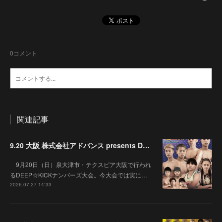
0
コメント
関連記事
9.20 大阪 株式会社アドバンス presents DEEP☆KICK 79･80 7月の準決勝を勝ち抜いた6名による-53kg･-65kg･QUEEN-46kgと3つの王座決定戦の開催が決定！
9月20日（日）泉大津市・テクスピア大阪で行われ
るDEEP☆KICKナンバーズ大会。今大会では実に…
2026.07.27 14:33