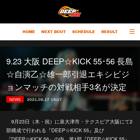
HOME
NEXT BOUT
SCHEDULE
RESULT
RANKING
CHAMPIONS
OUTLINE
9.23 大阪 DEEP☆KICK 55･56 長島
☆自演乙☆雄一郎引退エキシビジ
ョンマッチの対戦相手3名が決定
NEWS
2021.08.17 15:17
9月23日（木・祝）に泉大津市・テクスピア大阪にて2
部構成で行われる『DEEP☆KICK 55』及び
『DEEP☆KICK 56』の内、第1部『DEEP☆KICK 55』