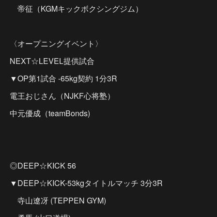
帝征（KGMキックボクシングジム）
〈オープニングイベント〉
NEXT☆LEVEL提供試合
▼OP第1試合 -65kg契約 1分3R
電王おじさん（NJKF心将塾）
中元優成（teamBonds)
◎DEEP☆KICK 56
▼DEEP☆KICK-53kgタイトルマッチ 3分3R
寺山遼冴 (TEPPEN GYM)