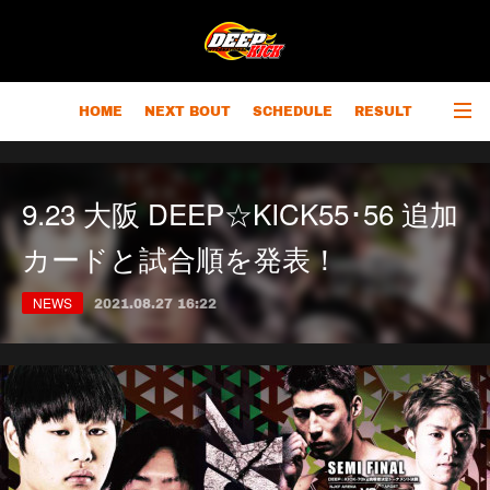
HOME
NEXT BOUT
SCHEDULE
RESULT
RANKING
CHAMPIONS
OUTLINE
9.23 大阪 DEEP☆KICK55･56 追加
カードと試合順を発表！
NEWS
2021.08.27 16:22