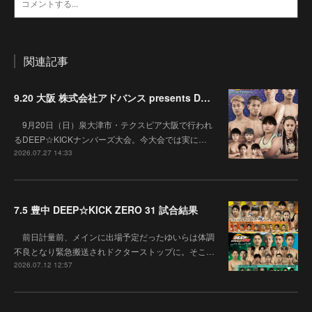
関連記事
9.20 大阪 株式会社アドバンス presents DEEP☆KICK 79･80 7月の準決勝を勝ち抜いた6名による-53kg･-65kg･QUEEN-46kgと3つの王座決定戦の開催が決定！
9月20日（日）泉大津市・テクスピア大阪で行われ
るDEEP☆KICKナンバーズ大会。今大会では実に…
2026.07.27 14:33
7.5 豊中 DEEP☆KICK ZERO 31 試合結果
前日計量前、メインに出場予定だったゆいらは体調
不良となり緊急搬送されドクターストップに。そこ…
2026.07.12 12:57