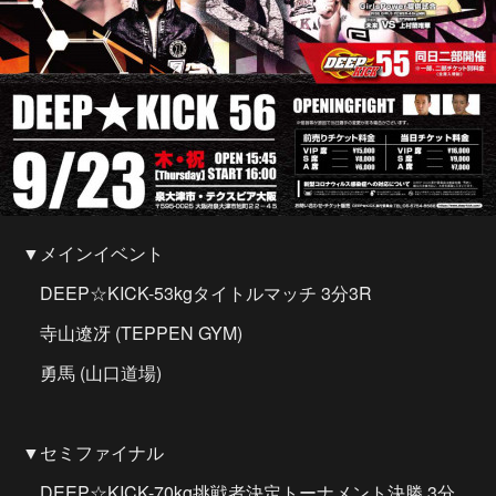
▼メインイベント
DEEP☆KICK-53kgタイトルマッチ 3分3R
寺山遼冴 (TEPPEN GYM)
勇馬 (山口道場)
▼セミファイナル
DEEP☆KICK-70kg挑戦者決定トーナメント決勝 3分