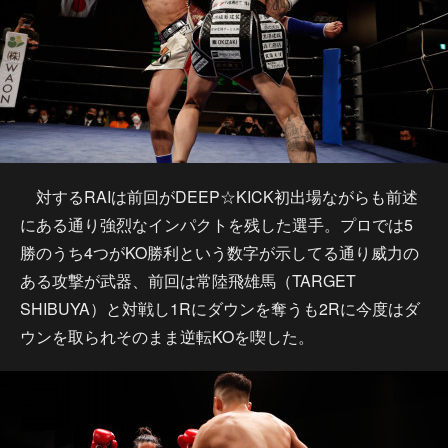
対するRAIは前回がDEEP☆KICK初出場ながらも前述
にある通り強烈なインパクトを残した選手。プロでは5
勝のうち4つがKO勝利という数字が示してる通り威力の
ある攻撃が武器、前回は常陸飛雄馬（TARGET
SHIBUYA）と対戦し1Rにダウンを奪うも2Rに今度はダ
ウンを取られそのまま逆転KOを喫した。