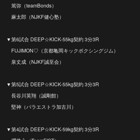
篤弥（teamBonds）
麻太郎（NJKF健心塾）
▼第6試合 DEEP☆KICK-55kg契約 3分3R
FUJIMON♡（京都亀岡キックボクシングジム）
泉丈成（NJKF誠至会）
▼第5試合 DEEP☆KICK-55kg契約 3分3R
長谷川英翔（誠剛館）
堅神（パラエストラ加古川）
▼第4試合 DEEP☆KICK-59kg契約 3分3R