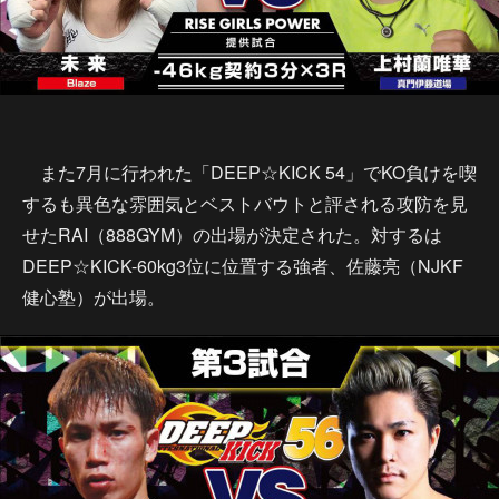
また7月に行われた「DEEP☆KICK 54」でKO負けを喫
するも異色な雰囲気とベストバウトと評される攻防を見
せたRAI（888GYM）の出場が決定された。対するは
DEEP☆KICK-60kg3位に位置する強者、佐藤亮（NJKF
健心塾）が出場。