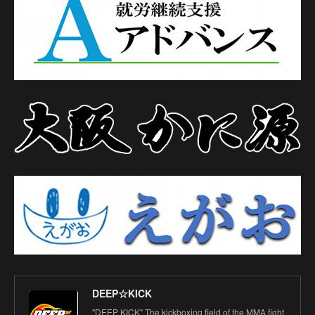
DEEP☆KICK
"DEEP KICK" The kickboxing field of the MMA fight