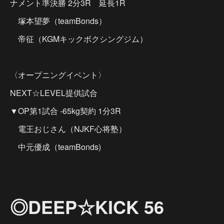
ナメント準決勝 2分3R 延長1R
塚本望夢（teamBonds）
帝征（KGMキックボクシングジム）
〈オープニングイベント〉
NEXT☆LEVEL提供試合
▼OP第1試合 -65kg契約 1分3R
電王おじさん（NJKF心将塾）
中元優成（teamBonds)
◎DEEP☆KICK 56