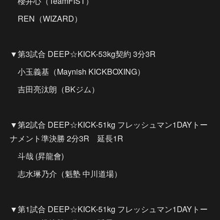
櫻井心（TeamFIST）
REN（WIZARD）
▼第3試合 DEEP☆KICK-53kg契約 3分3R
小玉義基（Maynish KICKBOXING）
吉田亮汰朗（BKジム）
▼第2試合 DEEP☆KICK-51kg フレッシュマン1DAYトー
ナメント準決勝 2分3R 延長1R
斗哉 (昇龍會)
志水琳乃介（魁塾 中川道場）
▼第1試合 DEEP☆KICK-51kg フレッシュマン1DAYトー