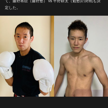
て、藤野将臣（藤野塾） vs 平野耕太（魁塾)の対戦も決
定した。