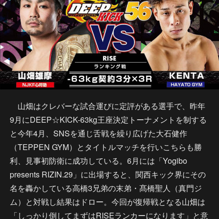
山畑はクレバーな試合運びに定評がある選手で、昨年
9月にDEEP☆KICK-63kg王座決定トーナメントを制する
と今年4月、SNSを通じ舌戦を繰り広げた大石健作
（TEPPEN GYM）とタイトルマッチを行いこちらも勝
利、見事初防衛に成功している。6月には「Yogibo
presents RIZIN.29」に出場すると、関西キック界にその
名を轟かしている高橋3兄弟の末弟・髙橋聖人（真門ジ
ム）と対戦し結果はドロー。今回が復帰戦となる山畑は
「しっかり倒してまずはRISEランカーになります」と意