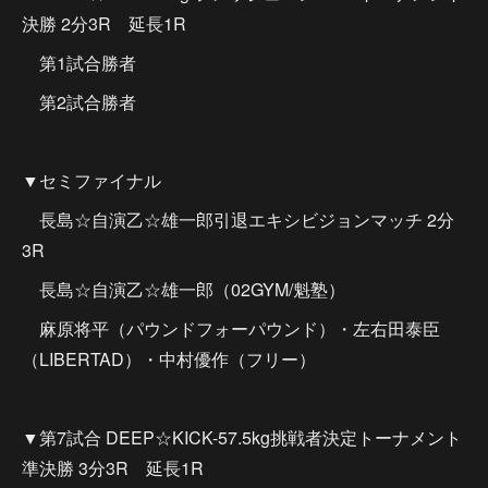
決勝 2分3R 延長1R
第1試合勝者
第2試合勝者
▼セミファイナル
長島☆自演乙☆雄一郎引退エキシビジョンマッチ 2分
3R
長島☆自演乙☆雄一郎（02GYM/魁塾）
麻原将平（パウンドフォーパウンド）・左右田泰臣
（LIBERTAD）・中村優作（フリー）
▼第7試合 DEEP☆KICK-57.5kg挑戦者決定トーナメント
準決勝 3分3R 延長1R