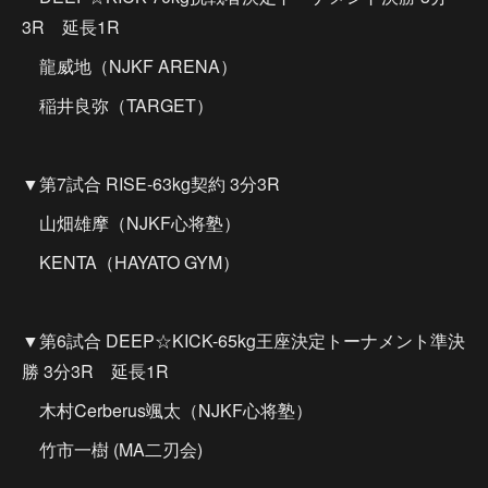
3R 延長1R
龍威地（NJKF ARENA）
稲井良弥（TARGET）
▼第7試合 RISE-63kg契約 3分3R
山畑雄摩（NJKF心将塾）
KENTA（HAYATO GYM）
▼第6試合 DEEP☆KICK-65kg王座決定トーナメント準決
勝 3分3R 延長1R
木村Cerberus颯太（NJKF心将塾）
竹市一樹 (MA二刃会)