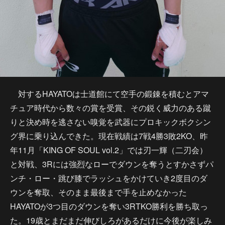
対するHAYATOは士道館にて空手の鍛錬を積むとアマ
チュア時代から数々の賞を受賞、その鋭く威力のある蹴
りと決め時を逃さない嗅覚を武器にプロキックボクシン
グ界に乗り込んできた。現在戦績は7戦4勝3敗2KO、昨
年11月「KING OF SOUL vol.2」では刃一輝（二刃会）
と対戦、3Rには強烈なローでダウンを奪うとすかさずパ
ンチ・ロー・跳び膝でラッシュをかけていき2度目のダ
ウンを奪取、そのまま最後まで手を止めなかった
HAYATOが3つ目のダウンを奪い3RTKO勝利を勝ち取っ
た。19歳とまだまだ伸びしろがあるだけに今後が楽しみ