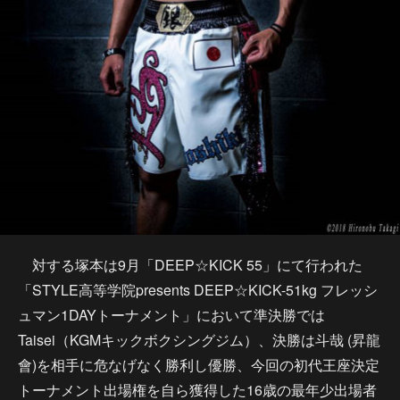
対する塚本は9月「DEEP☆KICK 55」にて行われた
「STYLE高等学院presents DEEP☆KICK-51kg フレッシ
ュマン1DAYトーナメント」において準決勝では
Taisei（KGMキックボクシングジム）、決勝は斗哉 (昇龍
會)を相手に危なげなく勝利し優勝、今回の初代王座決定
トーナメント出場権を自ら獲得した16歳の最年少出場者