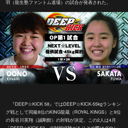
羽（龍生塾ファントム道場）の試合が発表された。
『DEEP☆KICK 58』ではDEEP☆KICK-55kgランキン
グ戦として同級8位のKING龍蔵（ROYAL KINGS）と9位
の長谷川英翔（誠剛館）の対戦が決定。この2人は4月
「DEEP☆KICK 52」で対戦経験がありその際はダウン