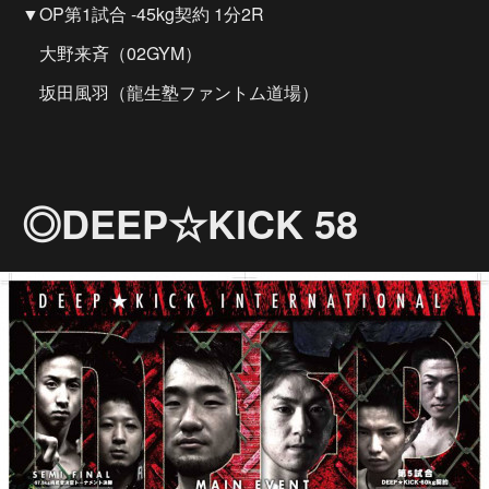
▼OP第1試合 -45kg契約 1分2R
大野来斉（02GYM）
坂田風羽（龍生塾ファントム道場）
◎DEEP☆KICK 58