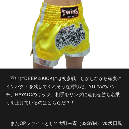
互いにDEEP☆KICKには初参戦、しかしながら確実に
インパクトを残してくれそうな対戦だ。YU-YAのパン
チ、HAYATOのキック、相手をリングに這わせ勝ち名乗
りを上げているのはどちらだ？！
またOPファイトとして大野来斉（02GYM） vs 坂田風