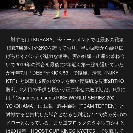
対するはTSUBASA、今トーナメントでは最多の戦績
16戦7勝8敗1分2KOを誇っており、早い回転から繰り広
げられるパンチが魅力な選手。妻の妊娠・出産の兼ね合
いで2019年の試合を最後に2年近く第一線を退いていた
が昨年7月「DEEP☆KICK 53」で復帰、清志（NJKF
KTF）と対戦し2度のダウンを奪い復帰戦を見事2RTKO
勝利、2人目の子供も授かり正に幸せの絶頂期だ。9月に
は「Cygames presents RISE WORLD SERIES 2021
YOKOHAMA」に出場、酒井柚樹（TEAM TEPPEN）と
対戦すると拮抗した試合となるも判定は1-1で痛み分けの
ドローとなっている。また逆ブロックのタネ♡ヨシキと
は2019年「HOOST CUP KINGS KYOTO5」で対戦して