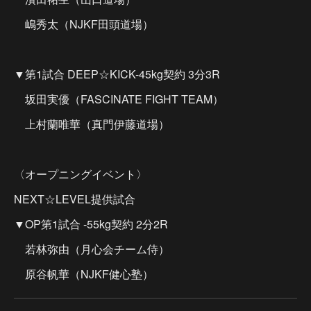
嶋秀太（NJKF田頭道場）
▼第1試合 DEEP☆KICK-45kg契約 3分3R
坂田実優（FASCINATE FIGHT TEAM）
上村蘭唯華（真門伊藤道場）
〈オープニングイベント〉
NEXT☆LEVEL提供試合
▼OP第1試合 -55kg契約 2分2R
若林弥由（月心会チーム侍）
原谷帆華（NJKF健心塾）