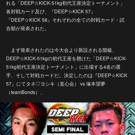
れる「DEEP☆KICK-51kg初代王座決定トーナメント」
各対戦カード及び、『DEEP☆KICK 57』
『DEEP☆KICK 58』それぞれの全ての対戦カード・試
合順が発表された。
まず発表されたのは今大会より新設される階級、
DEEP☆KICK-51kgの初代王座を懸けた「DEEP☆KICK-
51kg初代王座決定トーナメント」に出場する4名の選
手、そして対戦カードだ。決定したのは『DEEP☆KICK
57』にてタネ♡ヨシキ（直心会） vs 塚本望夢
（teamBonds）、