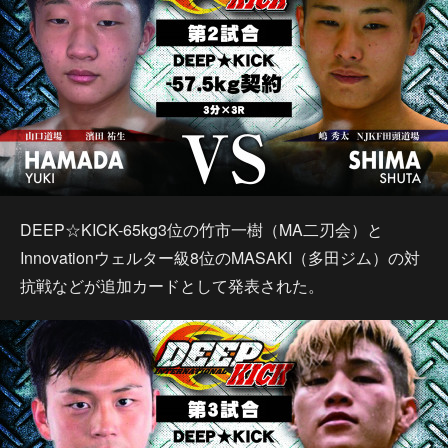
DEEP☆KICK-65kg3位の竹市一樹（MA二刃会）と
Innovationウェルター級8位のMASAKI（多田ジム）の対
抗戦などが追加カードとして発表された。