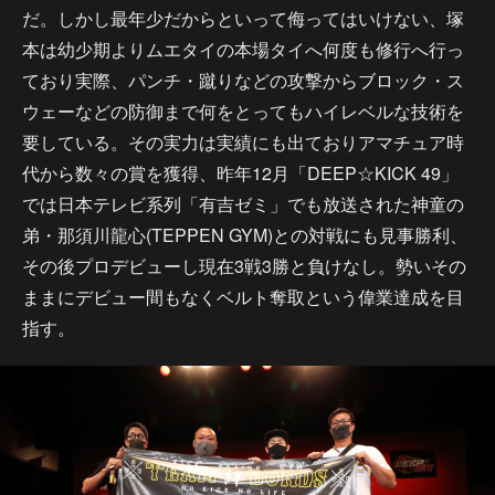
だ。しかし最年少だからといって侮ってはいけない、塚
本は幼少期よりムエタイの本場タイへ何度も修行へ行っ
ており実際、パンチ・蹴りなどの攻撃からブロック・ス
ウェーなどの防御まで何をとってもハイレベルな技術を
要している。その実力は実績にも出ておりアマチュア時
代から数々の賞を獲得、昨年12月「DEEP☆KICK 49」
では日本テレビ系列「有吉ゼミ」でも放送された神童の
弟・那須川龍心(TEPPEN GYM)との対戦にも見事勝利、
その後プロデビューし現在3戦3勝と負けなし。勢いその
ままにデビュー間もなくベルト奪取という偉業達成を目
指す。