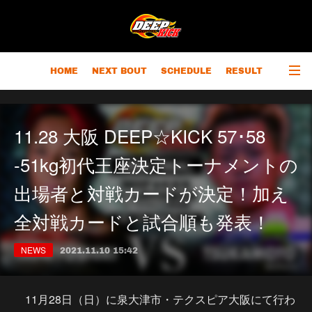
HOME
NEXT BOUT
SCHEDULE
RESULT
RANKING
CHAMPIONS
OUTLINE
11.28 大阪 DEEP☆KICK 57･58
-51kg初代王座決定トーナメントの
出場者と対戦カードが決定！加え
全対戦カードと試合順も発表！
NEWS
2021.11.10 15:42
11月28日（日）に泉大津市・テクスピア大阪にて行わ