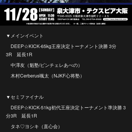
▼メインイベント
DEEP☆KICK-65kg王座決定トーナメント決勝 3分
3R 延長1R
中澤友（魁塾/ビンチェレあべの）
木村Cerberus颯太（NJKF心将塾）
▼セミファイナル
DEEP☆KICK-51kg初代王座決定トーナメント準決勝 3
分3R 延長1R
タネ♡ヨシキ（直心会）