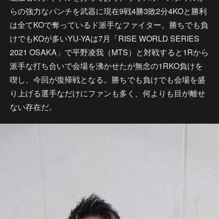
らの強力なパンチを武器に現在9戦4勝3敗2分4KOと勝利
は全てKOで奪っているド派手なファイター。勝ちでも負
けでもKOが多いYU-YAは7月「RISE WORLD SERIES
2021 OSAKA」で平野凌我（MTS）と対戦すると1Rから
派手な打ち合いで会場を沸かせたが無念の1RKO負けを
喫し、今回が復帰戦となる。勝ちでも負けでも会場を盛
り上げる選手なだけにファンも多く、何よりも目が離せ
ない存在だ。