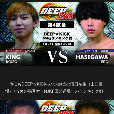
他にもDEEP☆KICK-57.5kg8位の濱田祐生（山口道
場）と9位の嶋秀太（NJKF田頭道場）のランキング戦、