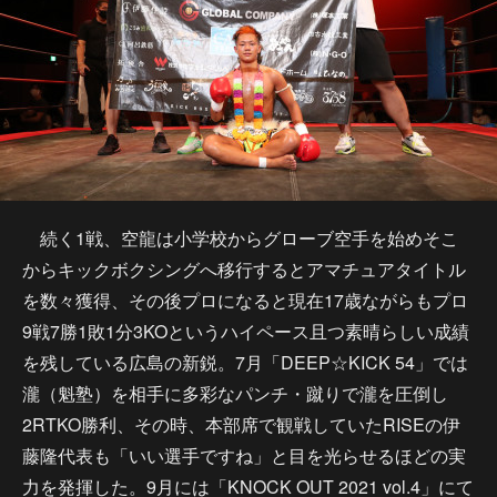
続く1戦、空龍は小学校からグローブ空手を始めそこ
からキックボクシングへ移行するとアマチュアタイトル
を数々獲得、その後プロになると現在17歳ながらもプロ
9戦7勝1敗1分3KOというハイペース且つ素晴らしい成績
を残している広島の新鋭。7月「DEEP☆KICK 54」では
瀧（魁塾）を相手に多彩なパンチ・蹴りで瀧を圧倒し
2RTKO勝利、その時、本部席で観戦していたRISEの伊
藤隆代表も「いい選手ですね」と目を光らせるほどの実
力を発揮した。9月には「KNOCK OUT 2021 vol.4」にて