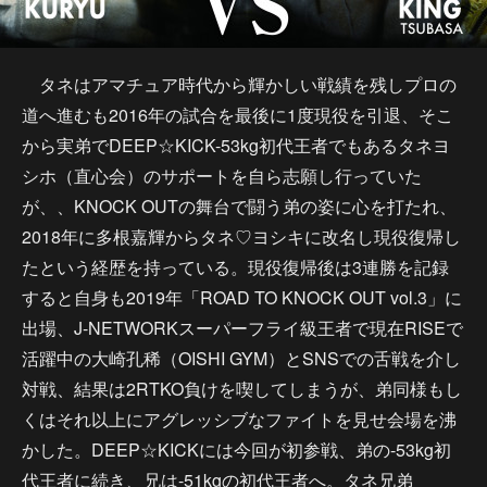
タネはアマチュア時代から輝かしい戦績を残しプロの
道へ進むも2016年の試合を最後に1度現役を引退、そこ
から実弟でDEEP☆KICK-53kg初代王者でもあるタネヨ
シホ（直心会）のサポートを自ら志願し行っていた
が、、KNOCK OUTの舞台で闘う弟の姿に心を打たれ、
2018年に多根嘉輝からタネ♡ヨシキに改名し現役復帰し
たという経歴を持っている。現役復帰後は3連勝を記録
すると自身も2019年「ROAD TO KNOCK OUT vol.3」に
出場、J-NETWORKスーパーフライ級王者で現在RISEで
活躍中の大崎孔稀（OISHI GYM）とSNSでの舌戦を介し
対戦、結果は2RTKO負けを喫してしまうが、弟同様もし
くはそれ以上にアグレッシブなファイトを見せ会場を沸
かした。DEEP☆KICKには今回が初参戦、弟の-53kg初
代王者に続き、兄は-51kgの初代王者へ。タネ兄弟