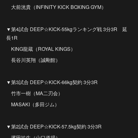
大前洸貴（INFINITY KICK BOXING GYM）
▼第4試合 DEEP☆KICK-55kgランキング戦 3分3R 延
長1R
KING龍蔵（ROYAL KINGS）
長谷川英翔（誠剛館）
▼第3試合 DEEP☆KICK-66kg契約 3分3R
竹市一樹（MA二刃会）
MASAKI（多田ジム）
▼第2試合 DEEP☆KICK-57.5kg契約 3分3R
濱田祐生（山口道場）