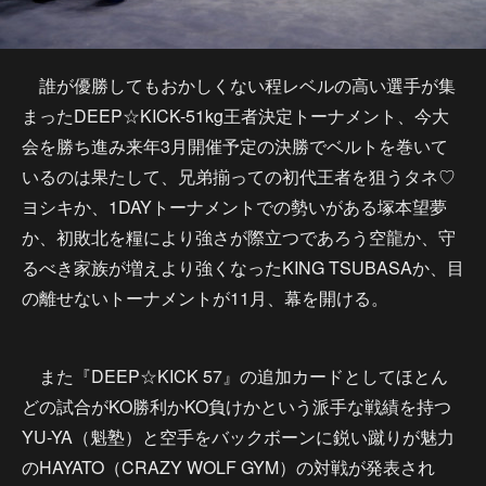
誰が優勝してもおかしくない程レベルの高い選手が集
まったDEEP☆KICK-51kg王者決定トーナメント、今大
会を勝ち進み来年3月開催予定の決勝でベルトを巻いて
いるのは果たして、兄弟揃っての初代王者を狙うタネ♡
ヨシキか、1DAYトーナメントでの勢いがある塚本望夢
か、初敗北を糧により強さが際立つであろう空龍か、守
るべき家族が増えより強くなったKING TSUBASAか、目
の離せないトーナメントが11月、幕を開ける。
また『DEEP☆KICK 57』の追加カードとしてほとん
どの試合がKO勝利かKO負けかという派手な戦績を持つ
YU-YA（魁塾）と空手をバックボーンに鋭い蹴りが魅力
のHAYATO（CRAZY WOLF GYM）の対戦が発表され