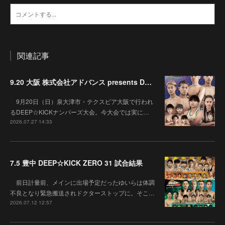
関連記事
9.20 大阪 株式会社アドバンス presents DEEP☆KICK 79･80 7月の準決勝を勝ち抜いた6名による-53kg･-65kg･QUEEN-46kgと3つの王座決定戦の開催が決定！
9月20日（日）泉大津市・テクスピア大阪で行われ
るDEEP☆KICKナンバーズ大会。今大会では実に…
2026.07.27 14:33
7.5 豊中 DEEP☆KICK ZERO 31 試合結果
前日計量前、メインに出場予定だったゆいらは体調
不良となり緊急搬送されドクターストップに。そこ…
2026.07.12 12:57