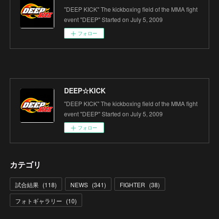
"DEEP KICK" The kickboxing field of the MMA fight
event "DEEP" Started on July 5, 2009
フォロー
DEEP☆KICK
"DEEP KICK" The kickboxing field of the MMA fight
event "DEEP" Started on July 5, 2009
フォロー
カテゴリ
試合結果
(
118
)
NEWS
(
341
)
FIGHTER
(
38
)
フォトギャラリー
(
10
)