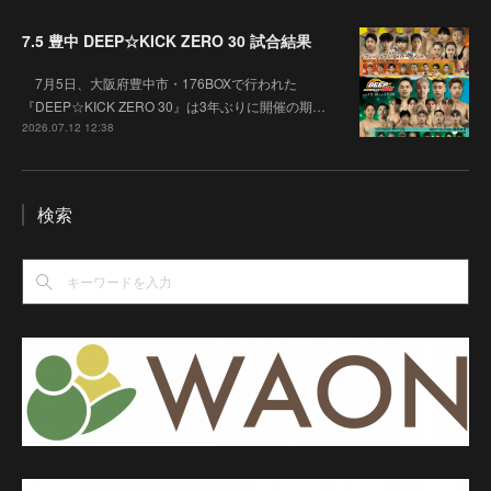
7.5 豊中 DEEP☆KICK ZERO 30 試合結果
7月5日、大阪府豊中市・176BOXで行われた
『DEEP☆KICK ZERO 30』は3年ぶりに開催の期…
2026.07.12 12:38
検索