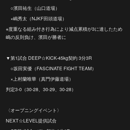
○濱田祐生（山口道場）
×嶋秀太（NJKF田頭道場）
※度重なる組み付き行為により減点累積が3に達したため
嶋の反則負け、濱田が勝者に
▼第1試合 DEEP☆KICK-45kg契約 3分3R
○坂田実優（FASCINATE FIGHT TEAM）
×上村蘭唯華（真門伊藤道場）
判定3-0（30-28、30-29、30-28）
〈オープニングイベント〉
NEXT☆LEVEL提供試合