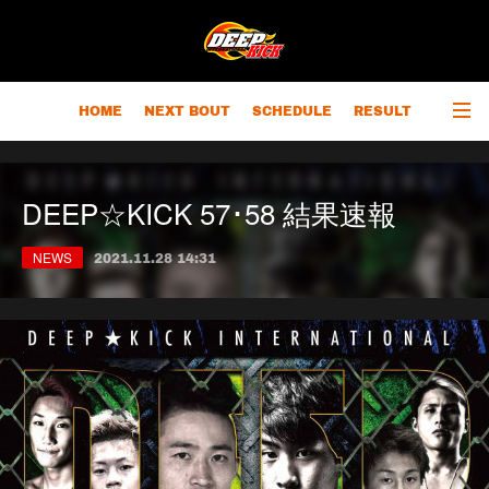
HOME
NEXT BOUT
SCHEDULE
RESULT
RANKING
CHAMPIONS
OUTLINE
DEEP☆KICK 57･58 結果速報
NEWS
2021.11.28 14:31