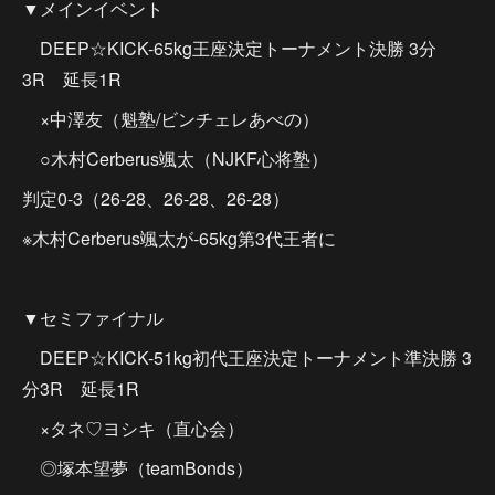
▼メインイベント
DEEP☆KICK-65kg王座決定トーナメント決勝 3分
3R 延長1R
×中澤友（魁塾/ビンチェレあべの）
○木村Cerberus颯太（NJKF心将塾）
判定0-3（26-28、26-28、26-28）
※木村Cerberus颯太が-65kg第3代王者に
▼セミファイナル
DEEP☆KICK-51kg初代王座決定トーナメント準決勝 3
分3R 延長1R
×タネ♡ヨシキ（直心会）
◎塚本望夢（teamBonds）