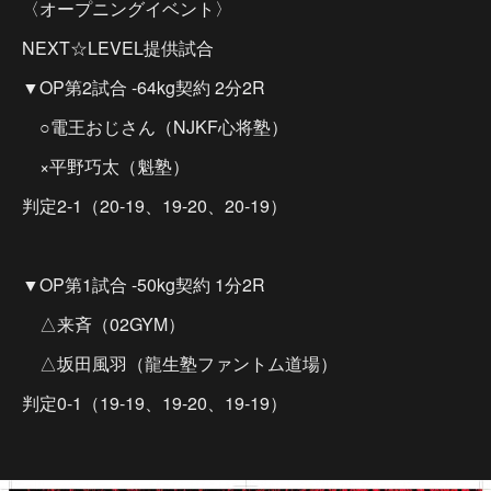
〈オープニングイベント〉
NEXT☆LEVEL提供試合
▼OP第2試合 -64kg契約 2分2R
○電王おじさん（NJKF心将塾）
×平野巧太（魁塾）
判定2-1（20-19、19-20、20-19）
▼OP第1試合 -50kg契約 1分2R
△来斉（02GYM）
△坂田風羽（龍生塾ファントム道場）
判定0-1（19-19、19-20、19-19）