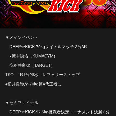
▼メインイベント
DEEP☆KICK-70kgタイトルマッチ 3分3R
×籔中謙佑（KUMAGYM）
◎稲井良弥（TARGET）
TKO 1R1分26秒 レフェリーストップ
※稲井良弥が-70kg第4代王者に
▼セミファイナル
DEEP☆KICK-57.5kg挑戦者決定トーナメント決勝 3分