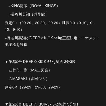
×KING龍蔵（ROYAL KINGS）
○長谷川英翔（誠剛館）
判定0-1（29-29、29-30、29-29）延長0-3（9-10、9-
10、9-10）
※長谷川英翔がDEEP☆KICK-55kg王座決定トーナメント
出場権を獲得
▼第3試合 DEEP☆KICK-66kg契約 3分3R
△竹市一樹（MA二刃会）
△MASAKI（多田ジム）
判定0-1（29-29、29-30、29-29）
▼第2試合 DEEP☆KICK-57.5kg契約 3分3R