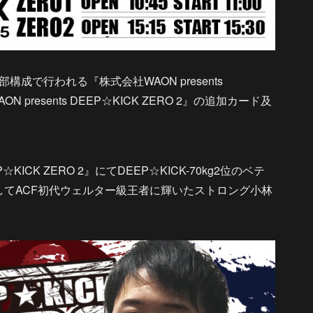
構成で行われる『株式会社WAON presents
N presents DEEP☆KICK ZERO 2』の追加カード及
K ZERO 2』にてDEEP☆KICK-70kg2位のベテ
歳にしてACF初代ウェルター級王者に輝いたストロング小林