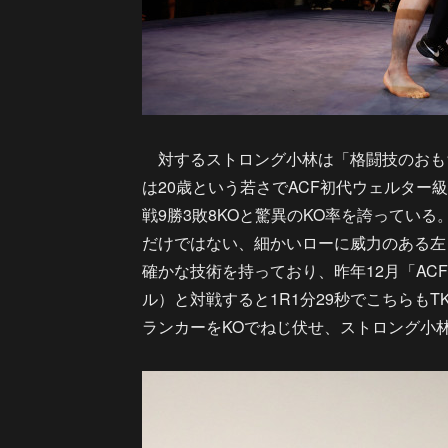
対するストロング小林は「格闘技のおもち
は20歳という若さでACF初代ウェルター
戦9勝3敗8KOと驚異のKO率を誇ってい
だけではない、細かいローに威力のある左
確かな技術を持っており、昨年12月「ACF
ル）と対戦すると1R1分29秒でこちらも
ランカーをKOでねじ伏せ、ストロング小