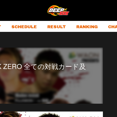
T
SCHEDULE
RESULT
RANKING
CH
ICK ZERO 全ての対戦カード及