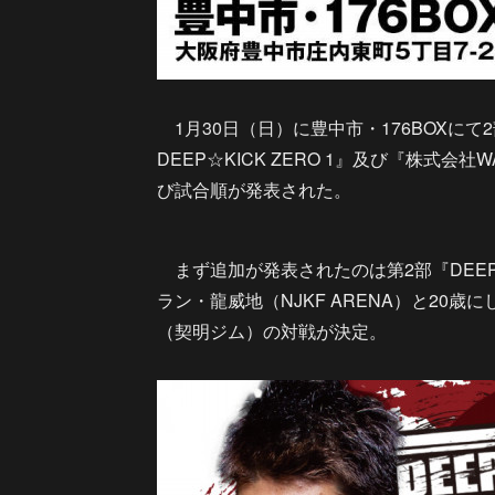
1月30日（日）に豊中市・176BOXにて2部
DEEP☆KICK ZERO 1』及び『株式会社WAO
び試合順が発表された。
まず追加が発表されたのは第2部『DEEP☆KIC
ラン・龍威地（NJKF ARENA）と20
（契明ジム）の対戦が決定。