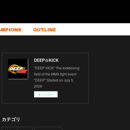
AMPIONS
OUTLINE
DEEP☆KICK
"DEEP KICK" The kickboxing
field of the MMA fight event
"DEEP" Started on July 5,
2009
フォロー
カテゴリ