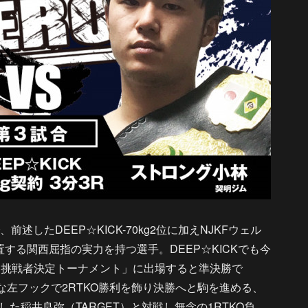
したDEEP☆KICK-70kg2位に加えNJKFウェル
する関西屈指の実力を持つ選手。DEEP☆KICKでも今
70kg挑戦者決定トーナメント」に出場すると準決勝で
烈な左フックで2RTKO勝利を飾り決勝へと駒を進める、
た稲井良弥（TARGET）と対戦し無念の1RTKO負