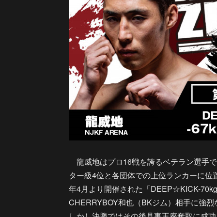
龍威地はプロ16戦を誇るベテラン選手で、前述
ター級4位と各団体での上位ランカーに位置
年4月より開催された「DEEP☆KICK-
CHERRYBOY和也（BKジム）相手に強
しかし決勝ではその後見事王座奪取に成功し