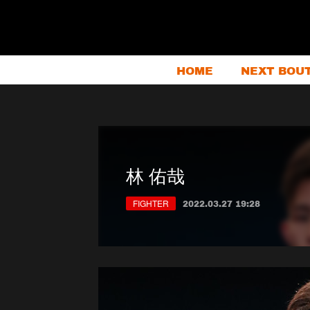
HOME
NEXT BOU
林 佑哉
FIGHTER
2022.03.27 19:28