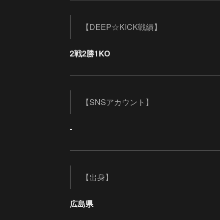
【DEEP☆KICK戦績】
2戦2勝1KO
【SNSアカウント】
-
【出身】
広島県