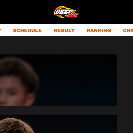
T
SCHEDULE
RESULT
RANKING
CH