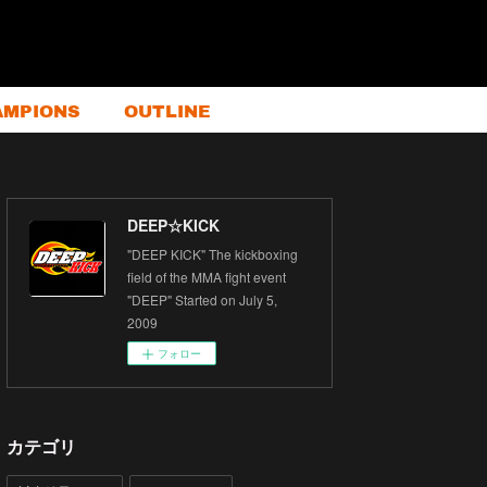
AMPIONS
OUTLINE
DEEP☆KICK
"DEEP KICK" The kickboxing
field of the MMA fight event
"DEEP" Started on July 5,
2009
フォロー
カテゴリ