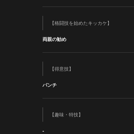
【格闘技を始めたキッカケ】
両親の勧め
【得意技】
パンチ
【趣味・特技】
-