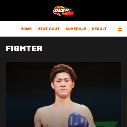
HOME
NEXT BOUT
SCHEDULE
RESULT
RANKING
CHAMPIONS
OUTLINE
FIGHTER