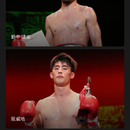
籔中 謙佑
龍威地