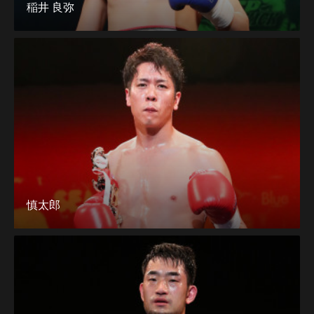
稲井 良弥
慎太郎