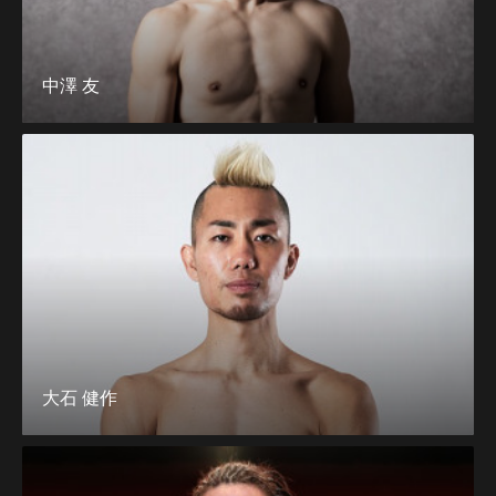
中澤 友
大石 健作