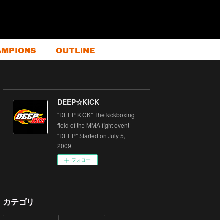
AMPIONS
OUTLINE
DEEP☆KICK
"DEEP KICK" The kickboxing
field of the MMA fight event
"DEEP" Started on July 5,
2009
フォロー
カテゴリ