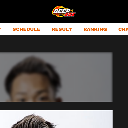
T
SCHEDULE
RESULT
RANKING
CH