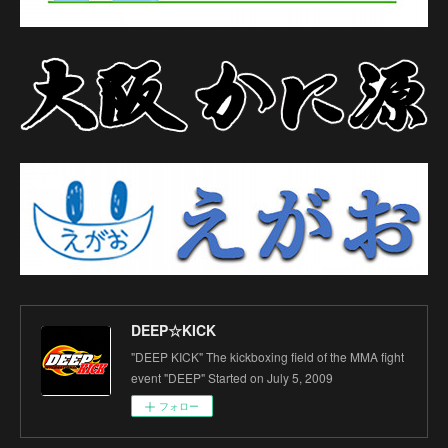
DEEP☆KICK
"DEEP KICK" The kickboxing field of the MMA fight
event "DEEP" Started on July 5, 2009
フォロー