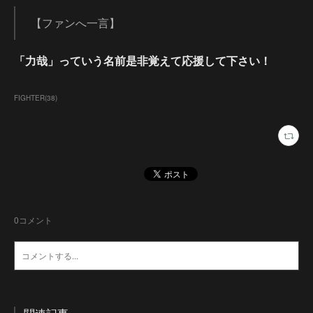
【ファンへ一言】
「力哉」っていう名前是非覚えて応援して下さい！
FIGHTER
(
38
)
0
コメント