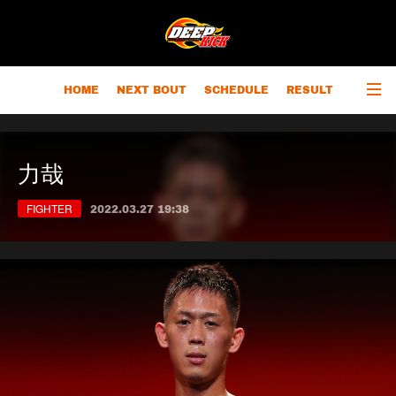
HOME
NEXT BOUT
SCHEDULE
RESULT
RANKING
CHAMPIONS
OUTLINE
力哉
FIGHTER
2022.03.27 19:38