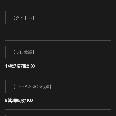
【タイトル】
-
【プロ戦績】
14戦7勝7敗2KO
【DEEP☆KICK戦績】
8戦3勝5敗1KO