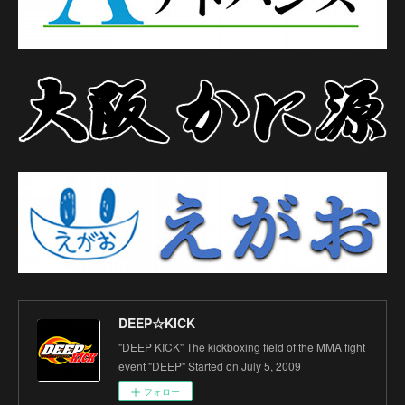
DEEP☆KICK
"DEEP KICK" The kickboxing field of the MMA fight
event "DEEP" Started on July 5, 2009
フォロー