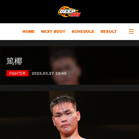
HOME
NEXT BOUT
SCHEDULE
RESULT
RANKING
CHAMPIONS
OUTLINE
篤椰
FIGHTER
2022.03.27 19:45