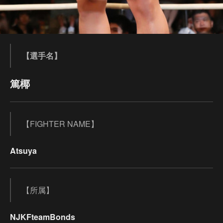
【選手名】
篤椰
【FIGHTER NAME】
Atsuya
【所属】
NJKFteamBonds